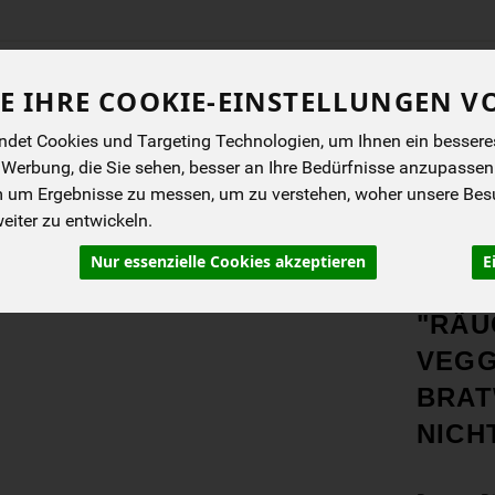
Produkt
E IHRE COOKIE-EINSTELLUNGEN V
det Cookies und Targeting Technologien, um Ihnen ein besseres 
ENES
BIOKISTEN
ANGEBOTE
NEUES
I
 Werbung, die Sie sehen, besser an Ihre Bedürfnisse anzupassen
m um Ergebnisse zu messen, um zu verstehen, woher unsere Be
iter zu entwickeln.
talternativen
Nur essenzielle Cookies akzeptieren
E
PRO
"RÄU
VEGG
BRAT
NICH