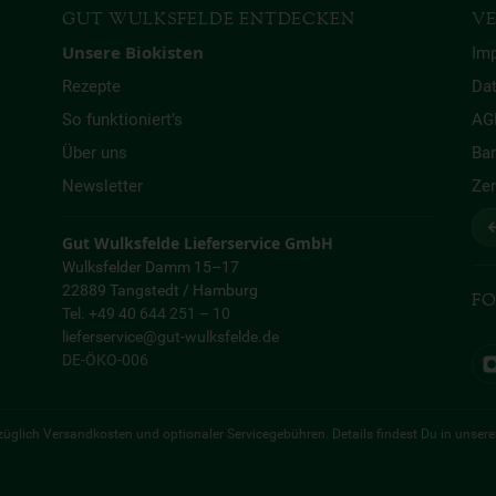
GUT WULKSFELDE ENTDECKEN
VE
Unsere Biokisten
Im
Rezepte
Da
So funktioniert’s
AG
Über uns
Bar
Newsletter
Zer
↩
Gut Wulksfelde Lieferservice GmbH
Wulksfelder Damm 15–17
22889 Tangstedt / Hamburg
FO
Tel. +49 40 644 251 – 10
lieferservice@gut-wulksfelde.de
DE-ÖKO-006
 zuzüglich Versandkosten und optionaler Servicegebühren. Details findest Du in unser