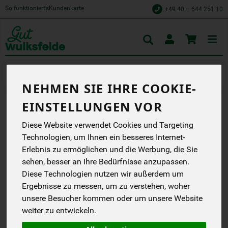
So funktioniert’s
Kundenkarte
+49 40 – 644 251 10
Toggle
cart
Kaffee, Tee & Kakao
Tee
NEHMEN SIE IHRE COOKIE-
EINSTELLUNGEN VOR
BASENKRÄUTER MIT
Diese Website verwendet Cookies und Targeting
WILDKRÄUTERN 20 TB
Technologien, um Ihnen ein besseres Internet-
Erlebnis zu ermöglichen und die Werbung, die Sie
Ausgewogen, leicht -
Basenfasten für Genießer
sehen, besser an Ihre Bedürfnisse anzupassen.
Lebensbaum
Diese Technologien nutzen wir außerdem um
EG
Ergebnisse zu messen, um zu verstehen, woher
Handelsklasse
--
unsere Besucher kommen oder um unsere Website
DE-ÖKO-001
weiter zu entwickeln.
*
2,79 €
/ 30 g