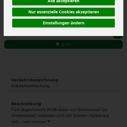
Alle akzeptieren
(93,00 € / kg)
inkl. 7% MwSt.
Nur essenzielle Cookies akzeptieren
Einstellungen ändern
30 g
Anzahl
2,79
€
Verkehrsbezeichnung
Kräuterteemischung
Beschreibung
Fünf abgestimmte Wildkräuter von Brennnessel bis
Himbeerblatt verbinden sich mit Grünem Haferkraut
und...
mehr anzeigen