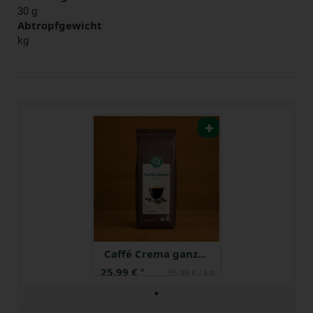
30 g
Abtropfgewicht
kg
Caffé Crema ganze Bohne
25,99 €
*
25,99 € / kg