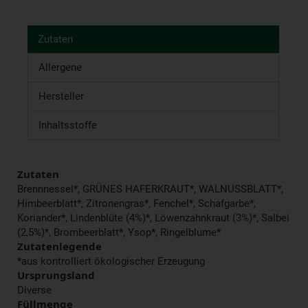
Zutaten
Allergene
Hersteller
Inhaltsstoffe
Zutaten
Brennnessel*, GRÜNES HAFERKRAUT*, WALNUSSBLATT*,
Himbeerblatt*, Zitronengras*, Fenchel*, Schafgarbe*,
Koriander*, Lindenblüte (4%)*, Löwenzahnkraut (3%)*, Salbei
(2,5%)*, Brombeerblatt*, Ysop*, Ringelblume*
Zutatenlegende
*aus kontrolliert ökologischer Erzeugung
Ursprungsland
Diverse
Füllmenge