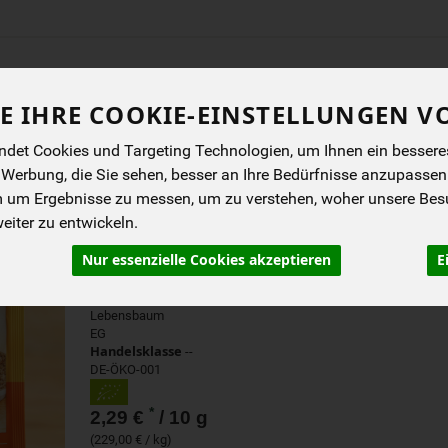
Produkt
E IHRE COOKIE-EINSTELLUNGEN V
ENES
BIOKISTEN
ANGEBOTE
NEUES
I
det Cookies und Targeting Technologien, um Ihnen ein besseres 
 Werbung, die Sie sehen, besser an Ihre Bedürfnisse anzupassen
m um Ergebnisse zu messen, um zu verstehen, woher unsere Be
iter zu entwickeln.
KARDAMOM GEMAHLEN 
Nur essenzielle Cookies akzeptieren
E
Für Geflügel, Obstspeisen, Gebäck und mehr.
Lebensbaum
EG
Handelsklasse
--
DE-ÖKO-001
*
2,29 €
/ 10 g
(229,00 € / kg)