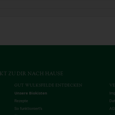
KT ZU DIR NACH HAUSE
GUT WULKSFELDE ENTDECKEN
VE
Unsere Biokisten
Im
Rezepte
Da
So funktioniert’s
AG