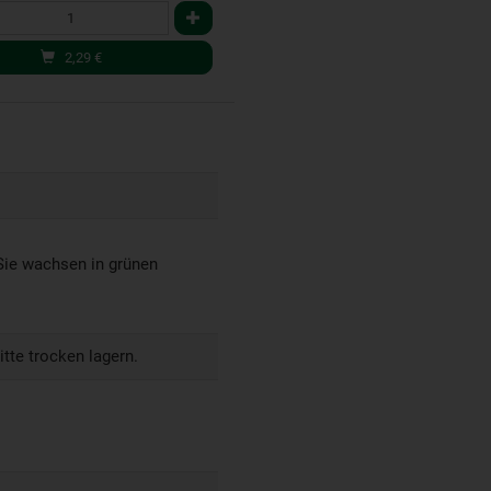
2,29
€
e wachsen in grünen
itte trocken lagern.