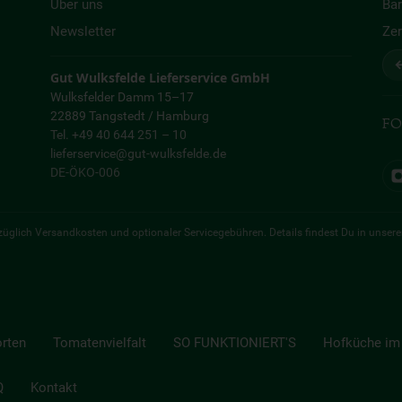
Über uns
Bar
Newsletter
Zer
↩
Gut Wulksfelde Lieferservice GmbH
Wulksfelder Damm 15–17
22889 Tangstedt / Hamburg
FO
Tel. +49 40 644 251 – 10
lieferservice@gut-wulksfelde.de
DE-ÖKO-006
 zuzüglich Versandkosten und optionaler Servicegebühren. Details findest Du in unser
orten
Tomatenvielfalt
SO FUNKTIONIERT'S
Hofküche im 
Q
Kontakt