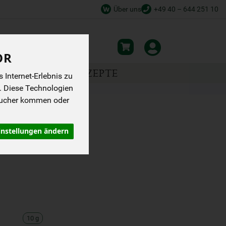
Über uns
+49 40 – 644 251 10
OR
NSPIRATION
REZEPTE
Internet-Erlebnis zu
. Diese Technologien
sucher kommen oder
10 G
instellungen ändern
10 g