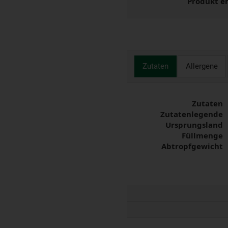
Produkt e
Zutaten
Allergene
Zutaten
Zutatenlegende
Ursprungsland
Füllmenge
Abtropfgewicht