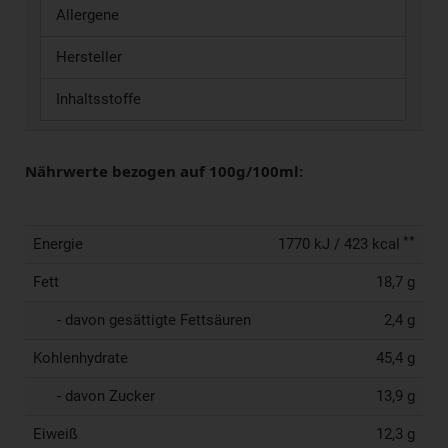
Allergene
Hersteller
Inhaltsstoffe
Nährwerte bezogen auf 100g/100ml:
**
Energie
1770 kJ / 423 kcal
Fett
18,7 g
- davon gesättigte Fettsäuren
2,4 g
Kohlenhydrate
45,4 g
- davon Zucker
13,9 g
Eiweiß
12,3 g