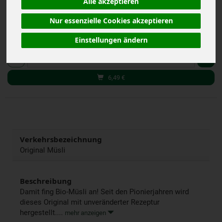
Alle akzeptieren
(8,66 € / kg)
inkl. 7% MwSt.
Nur essenzielle Cookies akzeptieren
Einstellungen ändern
750 g
Anzahl
6,49
€
Verkehrsbezeichnung
Original Müsli
Beschreibung
Damit fing Bio-Müsli an! Seit den Pionierjahren wird
dieses Original mit unveränderter Rezeptur
hergestellt....
mehr anzeigen