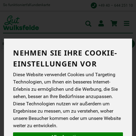
So funktioniert’s
Kundenkarte
+49 40 – 644 251 10
Toggle
cart
Müsli, Nüsse, Trockenfrüchte
Müsli & Krunchys
NEHMEN SIE IHRE COOKIE-
EINSTELLUNGEN VOR
RAPUNZELS ORIGINAL
Diese Website verwendet Cookies und Targeting
MÜSLI 750 G
Technologien, um Ihnen ein besseres Internet-
Erlebnis zu ermöglichen und die Werbung, die Sie
Wir machen Bio aus
Liebe.
sehen, besser an Ihre Bedürfnisse anzupassen.
Diese Technologien nutzen wir außerdem um
Rapunzel
EG
Ergebnisse zu messen, um zu verstehen, woher
DE-ÖKO-006
unsere Besucher kommen oder um unsere Website
weiter zu entwickeln.
*
6,49 €
/ 750 g