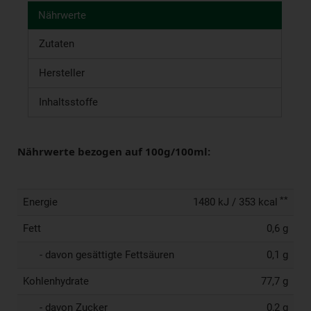
Nährwerte
Zutaten
Hersteller
Inhaltsstoffe
Nährwerte bezogen auf 100g/100ml:
**
Energie
1480 kJ / 353 kcal
Fett
0,6 g
- davon gesättigte Fettsäuren
0,1 g
Kohlenhydrate
77,7 g
- davon Zucker
0,2 g