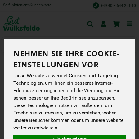
So funktioniert’s
Kundenkarte
+49 40 – 644 251 10
Toggle
cart
Kochen
Reis & Getreide
NEHMEN SIE IHRE COOKIE-
EINSTELLUNGEN VOR
JASMINREIS WEISS
Diese Website verwendet Cookies und Targeting
Wir machen Bio aus
Technologien, um Ihnen ein besseres Internet-
Liebe.
Erlebnis zu ermöglichen und die Werbung, die Sie
Rapunzel
sehen, besser an Ihre Bedürfnisse anzupassen.
EG
Handelsklasse
--
Diese Technologien nutzen wir außerdem um
DE-ÖKO-006
Ergebnisse zu messen, um zu verstehen, woher
unsere Besucher kommen oder um unsere Website
*
3,49 €
/ 500 g
weiter zu entwickeln.
(6,98 € / kg)