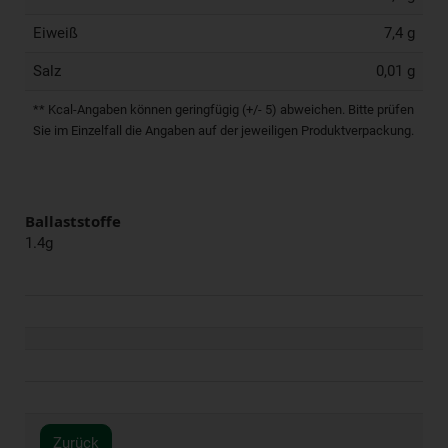
Eiweiß
7,4 g
Salz
0,01 g
** Kcal-Angaben können geringfügig (+/- 5) abweichen. Bitte prüfen
Sie im Einzelfall die Angaben auf der jeweiligen Produktverpackung.
Ballaststoffe
1.4g
Zurück