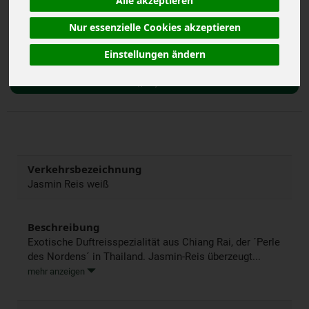
Alle akzeptieren
inkl. 7% MwSt.
Nur essenzielle Cookies akzeptieren
500 g
Anzahl
Einstellungen ändern
3,49
€
Verkehrsbezeichnung
Jasmin Reis weiß
Beschreibung
Exotische Duftreisspezialität aus Chiang Rai, der ´Perle
des Nordens´ in Thailand. Jasmin-Reis überzeugt...
mehr anzeigen