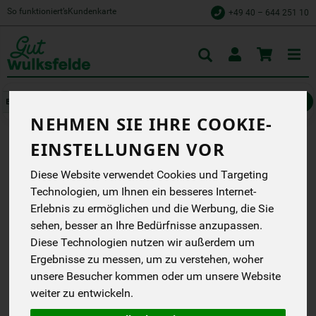
So funktioniert’s
Kundenkarte
+49 40 – 644 251 10
Toggle
cart
Müsli, Nüsse, Trockenfrüchte
Müsli & Krunchys
NEHMEN SIE IHRE COOKIE-
EINSTELLUNGEN VOR
MÜSLI SCHOKO-CRUNCHY
Diese Website verwendet Cookies und Targeting
400 G
Technologien, um Ihnen ein besseres Internet-
Erlebnis zu ermöglichen und die Werbung, die Sie
Hafer-Dinkel-Crunchy in
Vollkornqualität,
sehen, besser an Ihre Bedürfnisse anzupassen.
gebacken mit
Diese Technologien nutzen wir außerdem um
Zartbitterschokolade aus
Ergebnisse zu messen, um zu verstehen, woher
fairem Handel
Bohlsener Mühle
unsere Besucher kommen oder um unsere Website
DB
weiter zu entwickeln.
DE-ÖKO-001