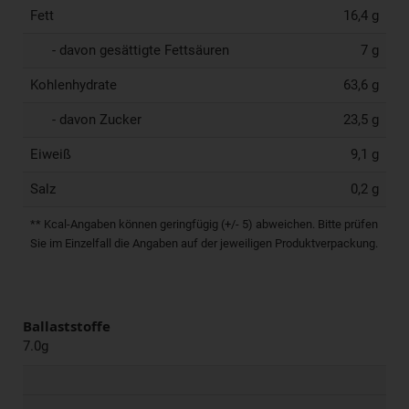
Fett
16,4 g
- davon gesättigte Fettsäuren
7 g
Kohlenhydrate
63,6 g
- davon Zucker
23,5 g
Eiweiß
9,1 g
Salz
0,2 g
** Kcal-Angaben können geringfügig (+/- 5) abweichen. Bitte prüfen
Sie im Einzelfall die Angaben auf der jeweiligen Produktverpackung.
Ballaststoffe
7.0g