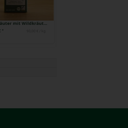
Basenkräuter mit Wildkräutern 20 TB
Honigsirup Fenchel & Thymia
€
5,49 €
*
*
93,00 € / kg
21,96 € / kg