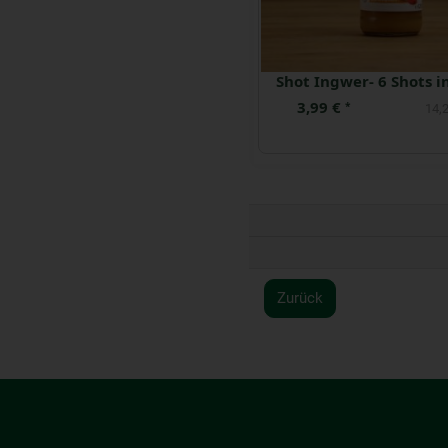
Kamillentee 20 TB
2,29 €
3,99 €
*
*
76,33 € / kg
14,2
Zurück