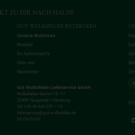
KT ZU DIR NACH HAUSE
GUT WULKSFELDE ENTDECKEN
VE
Unsere Biokisten
Im
Rezepte
Da
So funktioniert’s
AG
Über uns
Bar
Newsletter
Zer
↩
Gut Wulksfelde Lieferservice GmbH
Wulksfelder Damm 15–17
22889 Tangstedt / Hamburg
FO
Tel. +49 40 644 251 – 10
lieferservice@gut-wulksfelde.de
DE-ÖKO-006