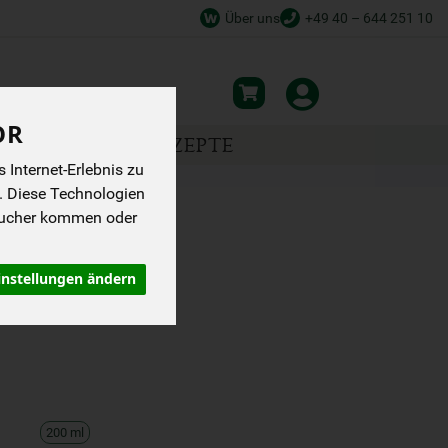
Über uns
+49 40 – 644 251 10
OR
NSPIRATION
REZEPTE
Internet-Erlebnis zu
. Diese Technologien
sucher kommen oder
G WELEDA
instellungen ändern
200 ml