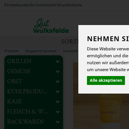
Firmenkunden
So funktioniert’s
Kundenkarte
NEHMEN SI
SORTIMENT
HOFEIG
Diese Website verwen
Produkte
Drogerie & Haushalt
Kosmetik & Pflege
Haarpflege
ermöglichen und die
GRILLEN
nutzen wir außerde
um unsere Website we
GEMÜSE
Alle akzeptieren
OBST
KÜHLPRODUKTE
KÄSE
FLEISCH & WURST
BACKWAREN