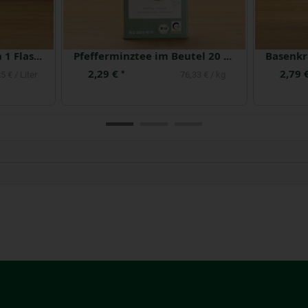
Shot Ingwer- 6 Shots in 1 Flasche
Pfefferminztee im Beutel 20 x 1,5 g
2,29 €
2,79 
*
5 € / Liter
76,33 € / kg