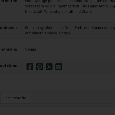
erheiten
Hochwertige pflanzliche Inhaltsstoffe glätten die H
verbessern so die Kämmbarkeit. Die Hafer Aufbau-S
Elastizität, Widerstandskraft und Glanz.
gehinweis
Frei von synthetischen Duft-, Farb- und Konservieru
auf Mineralölbasis. Vegan.
rnährung
Vegan
mpfehlen
Inhaltsstoffe