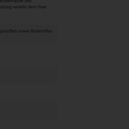
aaroberfläche und
pülung verleiht dem Haar
ngsstoffen sowie Rohstoffen