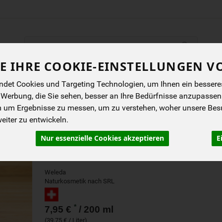
Produkt
E IHRE COOKIE-EINSTELLUNGEN V
ENES
BIOKISTEN
ANGEBOTE
NEUES
I
det Cookies und Targeting Technologien, um Ihnen ein besseres 
 Werbung, die Sie sehen, besser an Ihre Bedürfnisse anzupassen
m um Ergebnisse zu messen, um zu verstehen, woher unsere Be
HAFER AUFBAU SPÜLUN
iter zu entwickeln.
200 ML
Nur essenzielle Cookies akzeptieren
E
Weleda - im Einklang mit Mensch und Natur
Weleda
Naturkosmetik nach SRL
*
7,95 €
/ 200 ml
(39,75 € / Liter)