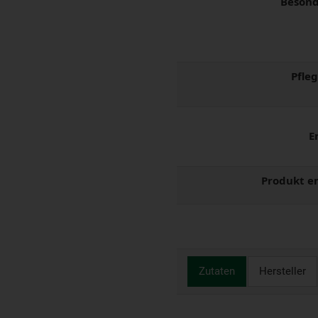
Besond
Pfle
E
Produkt e
Zutaten
Hersteller