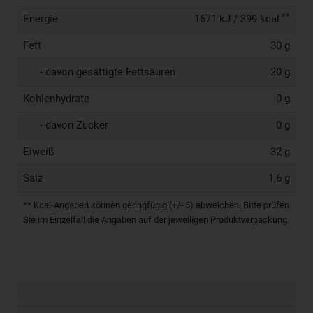
**
Energie
1671 kJ / 399 kcal
Fett
30 g
- davon gesättigte Fettsäuren
20 g
Kohlenhydrate
0 g
- davon Zucker
0 g
Eiweiß
32 g
Salz
1,6 g
** Kcal-Angaben können geringfügig (+/- 5) abweichen. Bitte prüfen
Sie im Einzelfall die Angaben auf der jeweiligen Produktverpackung.