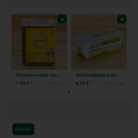
Pumpernickel Davert 250 g
Schmelzkäse-Zubereitung Sahne 175 g
1,99 €
4,29 €
*
*
7,96 € / kg
24,54 € / kg
Zurück