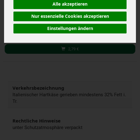
(69,75 € / kg)
Alle akzeptieren
inkl. 7% MwSt.
Nur essenzielle Cookies akzeptieren
40 g
Einstellungen ändern
Anzahl
2,79
€
Verkehrsbezeichnung
Italienischer Hartkäse gerieben mindestens 32% Fett i.
Tr.
Rechtliche Hinweise
unter Schutzatmosphäre verpackt