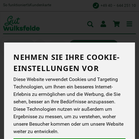
So funktioniert’s
Kundenkarte
+49 40 – 644 251 10
Toggle
cart
Käse
Schnitt- und Hartkäse
NEHMEN SIE IHRE COOKIE-
EINSTELLUNGEN VOR
PARMIGIANO REGGIANO,
Diese Website verwendet Cookies und Targeting
GERIEBEN
Technologien, um Ihnen ein besseres Internet-
Original, D.O.P. zertifiziert
Erlebnis zu ermöglichen und die Werbung, die Sie
Isana / bioverde
sehen, besser an Ihre Bedürfnisse anzupassen.
EG
Diese Technologien nutzen wir außerdem um
Handelsklasse
--
Ergebnisse zu messen, um zu verstehen, woher
IT-BIO-006
unsere Besucher kommen oder um unsere Website
weiter zu entwickeln.
*
2,79 €
/ 40 g