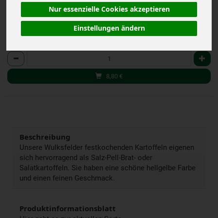
Nur essenzielle Cookies akzeptieren
Einstellungen ändern
5 kg
Anzahl
8,80
€
Beschreibung
Unsere Wulksfelder festkochenden Kartoffeln eigenen
sich hervorragend als Salz-Pell-Brat- oder
Salatkartoffeln. Sie haben eine schöne hellgelbe Farbe
und einen feinen Geschmack.
Produktinformationsblatt