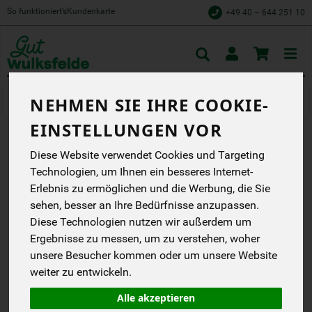
So funktioniert’s
Kundenkarte
+49 40 – 644 251 10
Toggle
cart
Gemüse
Kartoffeln
NEHMEN SIE IHRE COOKIE-
EINSTELLUNGEN VOR
Diese Website verwendet Cookies und Targeting
KARTOFFELN FEST 5 KG
Technologien, um Ihnen ein besseres Internet-
WULKSFELDE
Erlebnis zu ermöglichen und die Werbung, die Sie
sehen, besser an Ihre Bedürfnisse anzupassen.
Gut Wulksfelde
DB
Diese Technologien nutzen wir außerdem um
Ergebnisse zu messen, um zu verstehen, woher
*
8,80 €
/ 5 kg
unsere Besucher kommen oder um unsere Website
(1,76 € / kg)
weiter zu entwickeln.
inkl. 7% MwSt.
Alle akzeptieren