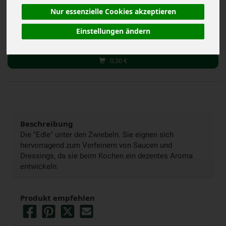
inkl. 7% MwSt.
Nur essenzielle Cookies akzeptieren
g
Stück
Kg
Einstellungen ändern
Anzahl
0,30
€
Beschreibung
Die "Edle" unter den Zwiebeln. Sie eignen sich
hervorragend zum Verfeinern von Saucen und
Dressings, da sie beim Kochen ein dezentes Aroma
entwickeln.
Produkt empfehlen