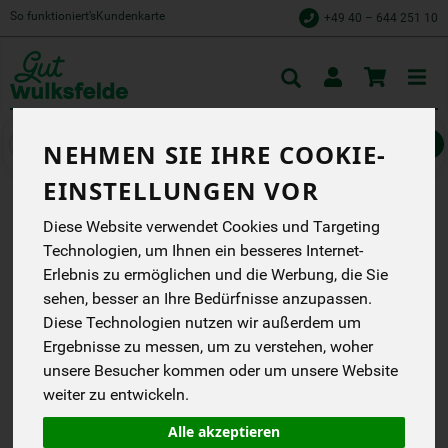
So funktioniert’s
Kundenkarte
+49 40 – 644 251 10
Toggle
cart
Gemüse
Zwiebelgemüse, Kohl & Rüben
NEHMEN SIE IHRE COOKIE-
EINSTELLUNGEN VOR
ZWIEBELN - SCHALOTTEN
Diese Website verwendet Cookies und Targeting
Technologien, um Ihnen ein besseres Internet-
Keltivia
Erlebnis zu ermöglichen und die Werbung, die Sie
EG
sehen, besser an Ihre Bedürfnisse anzupassen.
Diese Technologien nutzen wir außerdem um
Aktionspreis!
Ergebnisse zu messen, um zu verstehen, woher
bisher 8,49 €
unsere Besucher kommen oder um unsere Website
*
7,49 €
/ kg
weiter zu entwickeln.
0,30 € / Stk
1 Stück ca. 40g
Alle akzeptieren
(7,49 € / kg)