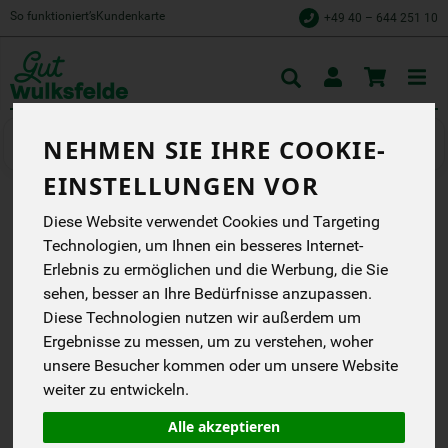
So funktioniert’s
Kundenkarte
+49 40 – 644 251 10
Toggle
cart
NEHMEN SIE IHRE COOKIE-
Speisekammer
Gutsküche
EINSTELLUNGEN VOR
Diese Website verwendet Cookies und Targeting
GUTSKÜCHE
Technologien, um Ihnen ein besseres Internet-
GESCHENKBUNDLE
Erlebnis zu ermöglichen und die Werbung, die Sie
sehen, besser an Ihre Bedürfnisse anzupassen.
Gutsküche
EG
Diese Technologien nutzen wir außerdem um
Ergebnisse zu messen, um zu verstehen, woher
*
35,90 €
/ Pkg
unsere Besucher kommen oder um unsere Website
weiter zu entwickeln.
(35,90 € / Pkg)
inkl. 7% MwSt.
Alle akzeptieren