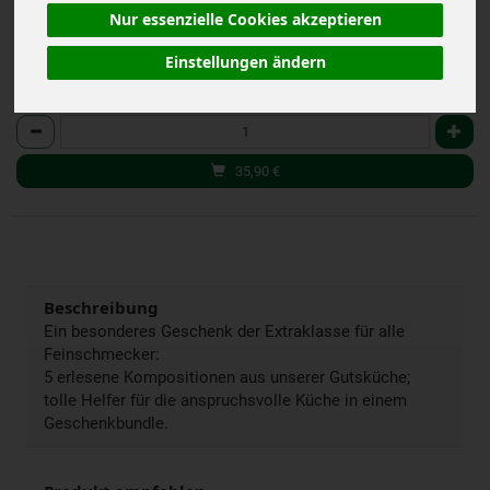
Nur essenzielle Cookies akzeptieren
Einstellungen ändern
Pkg
Anzahl
35,90
€
Beschreibung
Ein besonderes Geschenk der Extraklasse für alle
Feinschmecker:
5 erlesene Kompositionen aus unserer Gutsküche;
tolle Helfer für die anspruchsvolle Küche in einem
Geschenkbundle.