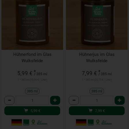
Hühnerfond im Glas
Hühnerjus im Glas
Wulksfelde
Wulksfelde
*
*
5,99 €
7,99 €
/ 385 ml
/ 385 ml
1 * 385 ml (15,56 € / Liter)
1 * 385 ml (20,75 € / Liter)
385 ml
385 ml
Anzahl
Anzahl
5,99
€
7,99
€