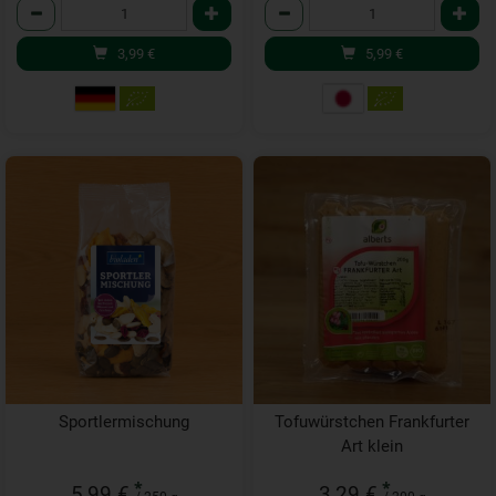
Anzahl
Anzahl
3,99
€
5,99
€
Sportlermischung
Tofuwürstchen Frankfurter
Art klein
*
*
5,99 €
3,29 €