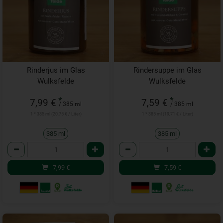
Rinderjus im Glas
Rindersuppe im Glas
Wulksfelde
Wulksfelde
*
*
7,99 €
7,59 €
/ 385 ml
/ 385 ml
1 * 385 ml (20,75 € / Liter)
1 * 385 ml (19,71 € / Liter)
385 ml
385 ml
Anzahl
Anzahl
7,99
€
7,59
€