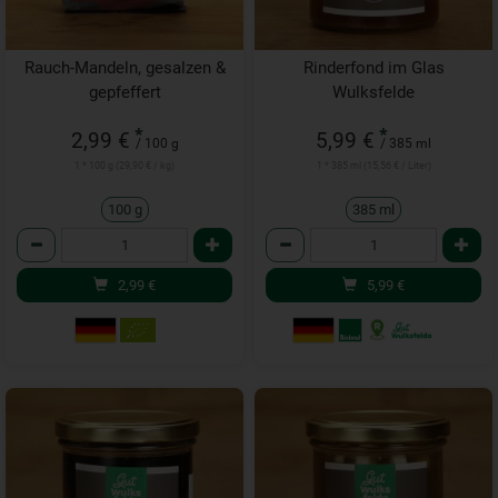
Rauch-Mandeln, gesalzen &
Rinderfond im Glas
gepfeffert
Wulksfelde
*
*
2,99 €
5,99 €
/ 100 g
/ 385 ml
1 * 100 g (29,90 € / kg)
1 * 385 ml (15,56 € / Liter)
100 g
385 ml
Anzahl
Anzahl
2,99
€
5,99
€