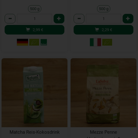
500 g
500 g
Anzahl
Anzahl
2,99
€
2,29
€
Matcha Reis-Kokosdrink
Mezze Penne