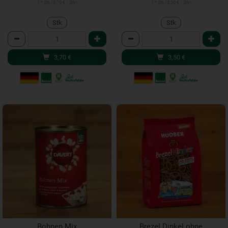
1 * Stk (3,70 € / Stk)
1 * Stk (3,50 € / Stk)
Stk
Stk
Anzahl
Anzahl
3,70
€
3,50
€
Bohnen Mix
Brezel Dinkel ohne