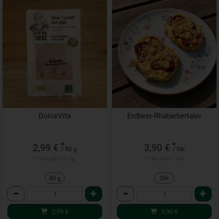
DolceVita
Erdbeer-Rhabarbertaler
*
*
2,99 €
3,90 €
/ 90 g
/ Stk
1 * 90 g (33,22 € / kg)
1 * Stk (3,90 € / Stk)
90 g
Stk
Anzahl
Anzahl
2,99
€
3,90
€