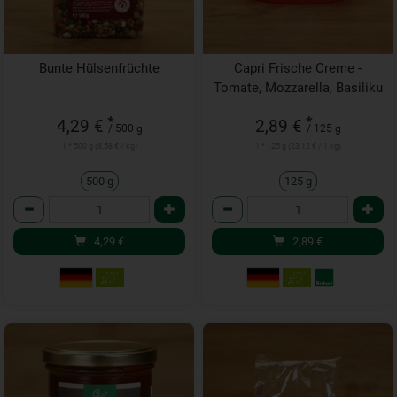
Bunte Hülsenfrüchte
Capri Frische Creme -
Tomate, Mozzarella, Basiliku
*
*
4,29 €
2,89 €
/ 500 g
/ 125 g
1 * 500 g (8,58 € / kg)
1 * 125 g (23,12 € / 1 kg)
500 g
125 g
Anzahl
Anzahl
4,29
€
2,89
€