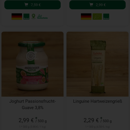
7,59
€
2,99
€
Joghurt Passionsfrucht-
Linguine Hartweizengrieß
Guave 3,8%
*
*
2,99 €
2,29 €
/ 500 g
/ 500 g
1 * 500 g (5,98 € / 1 kg)
1 * 500 g (4,58 € / kg)