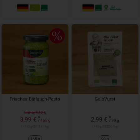
Frisches Bärlauch-Pesto
GelbVurst
bisher 4,49 €
*
*
3,99 €
2,99 €
/ 165 g
/ 90 g
1 * 165 g (24,18 € / kg)
1 * 90 g (33,22 € / kg)
165 g
90 g