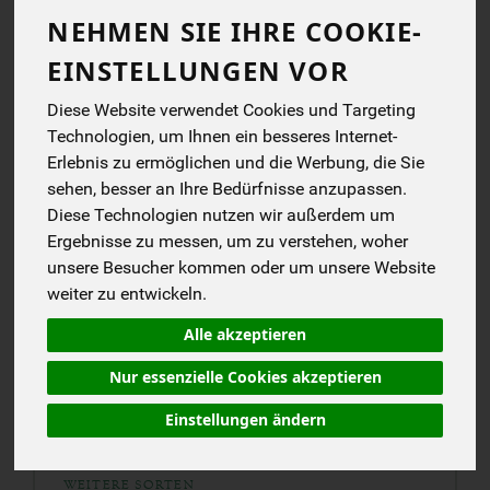
NEHMEN SIE IHRE COOKIE-
EINSTELLUNGEN VOR
KENNST DU SCHON?
Diese Website verwendet Cookies und Targeting
AQUA MONACO GURKE MINZE
Technologien, um Ihnen ein besseres Internet-
Ein kohlensäurehaltiges Erfrischungsgetränk mit
Erlebnis zu ermöglichen und die Werbung, die Sie
der außergewöhnlichen Kombination aus Gurke,
sehen, besser an Ihre Bedürfnisse anzupassen.
Minze und einem Hauch Chili. Frisch, leicht und
Diese Technologien nutzen wir außerdem um
besonders an warmen Tagen eine aromatische
Ergebnisse zu messen, um zu verstehen, woher
Abwechslung.
unsere Besucher kommen oder um unsere Website
Zuerst entfalten sich die frischen Aromen von
Gurke und
weiter zu entwickeln.
Minze
. Im Abgang sorgt Chili für eine feine, dezente Schärfe.
Die bewusst schlicht gehaltene Rezeptur konzentriert sich
Alle akzeptieren
ganz auf den Geschmack.
Nur essenzielle Cookies akzeptieren
Jetzt entdecken
Einstellungen ändern
Bio
Mit Kohlensäure
Gurke & Minze
Feine Chilinote
WEITERE SORTEN