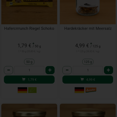
Hafercrrrunch Riegel Schoko
Hardekräcker mit Meersalz
*
*
1,79 €
4,99 €
/ 50 g
/ 125 g
1 * 50 g (35,80 € / kg)
1 * 125 g (39,92 € / kg)
50 g
125 g
Anzahl
Anzahl
1,79
€
4,99
€