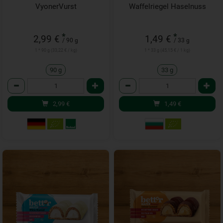
VyonerVurst
Waffelriegel Haselnuss
*
*
2,99 €
1,49 €
/ 90 g
/ 33 g
1 * 90 g (33,22 € / kg)
1 * 33 g (45,15 € / 1 kg)
90 g
33 g
Anzahl
Anzahl
2,99
€
1,49
€