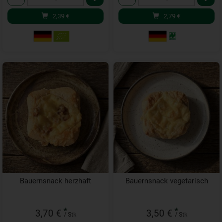
2,39
€
2,79
€
Bauernsnack herzhaft
Bauernsnack vegetarisch
*
*
3,70 €
3,50 €
/ Stk
/ Stk