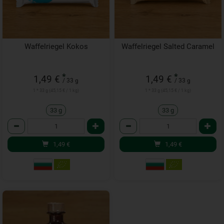
Waffelriegel Kokos
Waffelriegel Salted Caramel
*
*
1,49 €
1,49 €
/ 33 g
/ 33 g
1 * 33 g (45,15 € / 1 kg)
1 * 33 g (45,15 € / 1 kg)
33 g
33 g
Anzahl
Anzahl
1,49
€
1,49
€