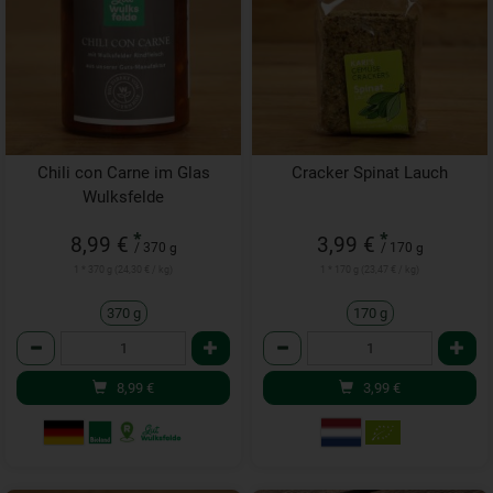
Chili con Carne im Glas
Cracker Spinat Lauch
Wulksfelde
*
*
8,99 €
3,99 €
/ 370 g
/ 170 g
1 * 370 g (24,30 € / kg)
1 * 170 g (23,47 € / kg)
370 g
170 g
Anzahl
Anzahl
8,99
€
3,99
€