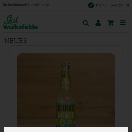
So funktioniert’s
Kundenkarte
+49 40 – 644 251 10
Toggle
cart
NEUES