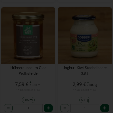
Hühnersuppe im Glas
Joghurt Kiwi-Stachelbeere
Wulksfelde
3,8%
*
*
7,59 €
2,99 €
/ 385 ml
/ 500 g
1 * 385 ml (19,71 € / kg)
1 * 500 g (5,98 € / 1 kg)
385 ml
500 g
Anzahl
Anzahl