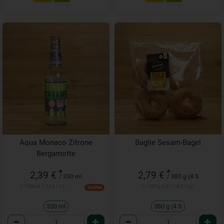
Aqua Monaco Zitrone
Baglie Sesam-Bagel
Bergamotte
*
*
2,39 €
2,79 €
/ 330 ml
/ 380 g (4 S
1 * 330 ml (7,24 € / 1 l)
1 * 380 g (4 S (7,34 € / kg)
Staffel
330 ml
380 g (4 S
Anzahl
Anzahl