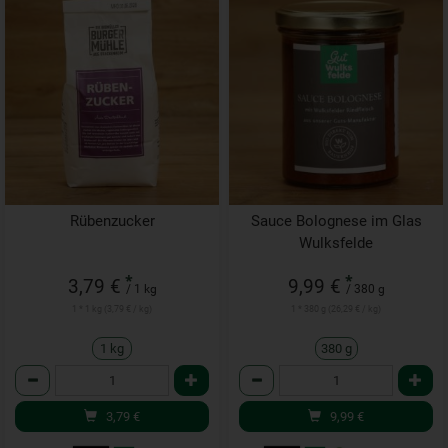
Rübenzucker
Sauce Bolognese im Glas
Wulksfelde
*
*
3,79 €
9,99 €
/ 1 kg
/ 380 g
1 * 1 kg (3,79 € / kg)
1 * 380 g (26,29 € / kg)
1 kg
380 g
Anzahl
Anzahl
3,79
€
9,99
€