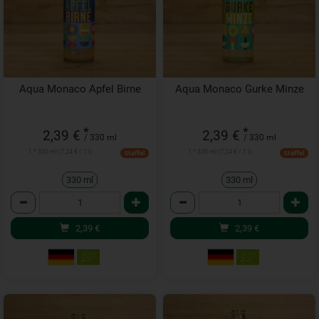
Aqua Monaco Apfel Birne
Aqua Monaco Gurke Minze
*
*
2,39 €
2,39 €
/ 330 ml
/ 330 ml
1 * 330 ml (7,24 € / 1 l)
1 * 330 ml (7,24 € / 1 l)
Staffel
Staffel
330 ml
330 ml
Anzahl
Anzahl
2,39
€
2,39
€