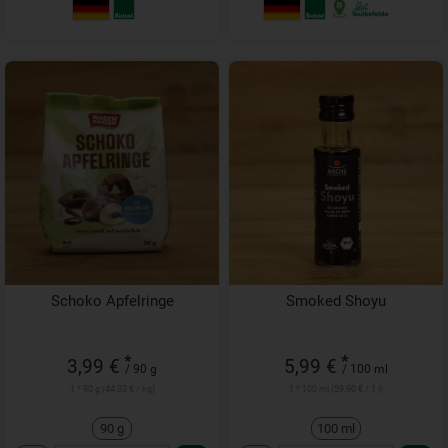
Schoko Apfelringe
Smoked Shoyu
*
*
3,99 €
5,99 €
/ 90 g
/ 100 ml
1 * 90 g (44,33 € / kg)
1 * 100 ml (59,90 € / 1 l)
90 g
100 ml