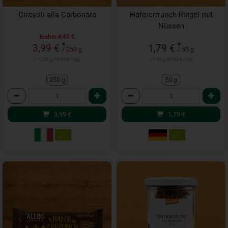
Girasoli alla Carbonara
Hafercrrrunch Riegel mit
Nüssen
bisher 4,49 €
*
*
3,99 €
1,79 €
/ 250 g
/ 50 g
1 * 250 g (15,96 € / kg)
1 * 50 g (35,80 € / kg)
250 g
50 g
Anzahl
Anzahl
3,99
€
1,79
€