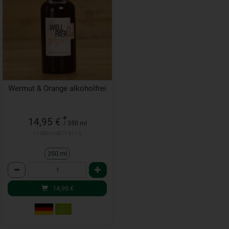
Wermut & Orange alkoholfrei
*
14,95 €
/ 350 ml
1 * 350 ml (42,71 € / 1 l)
350 ml
Anzahl
14,95
€