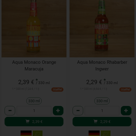
Aqua Monaco Orange
Aqua Monaco Rhabarber
Maracuja
Ingwer
*
*
2,39 €
2,29 €
/ 330 ml
/ 330 ml
1 * 330 ml (7,24 € / 1 l)
1 * 330 ml (6,94 € / 1 l)
Staffel
Staffel
330 ml
330 ml
Anzahl
Anzahl
2,39
€
2,29
€