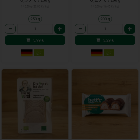
/ 250 g
/ 200 g
1 * 250 g (23,96 € / kg)
1 * 200 g (16,45 € / kg)
250 g
200 g
Anzahl
Anzahl
5,99
€
3,29
€