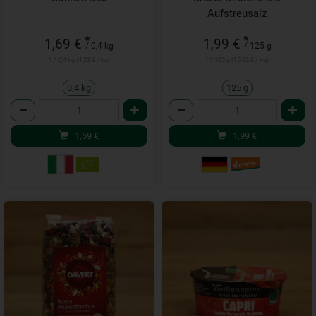
Aufstreusalz
*
*
1,69 €
1,99 €
/ 0,4 kg
/ 125 g
1 * 0,4 kg (4,23 € / kg)
1 * 125 g (15,92 € / kg)
0,4 kg
125 g
Anzahl
Anzahl
1,69
€
1,99
€