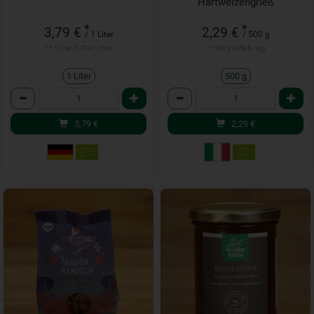
Hartweizengrieß
*
*
3,79 €
2,29 €
/ 1 Liter
/ 500 g
1 * 1 Liter (3,79 € / Liter)
1 * 500 g (4,58 € / kg)
1 Liter
500 g
Anzahl
Anzahl
3,79
€
2,29
€