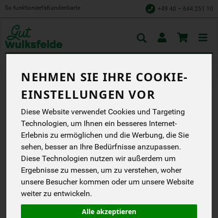
So funktioniert’s
Kundenkarte
+49 40 – 644 251 10
Toggle
cart
Biokisten
NEHMEN SIE IHRE COOKIE-
EINSTELLUNGEN VOR
ZUCKERBEWUSST IM
Diese Website verwendet Cookies und Targeting
Technologien, um Ihnen ein besseres Internet-
ALLTAG
Erlebnis zu ermöglichen und die Werbung, die Sie
Lieferbar 17.08.2026 - 23.08.2026
sehen, besser an Ihre Bedürfnisse anzupassen.
Diese Technologien nutzen wir außerdem um
---
Ergebnisse zu messen, um zu verstehen, woher
*
ca. 399,00 €
/
unsere Besucher kommen oder um unsere Website
Kurs+Kiste
weiter zu entwickeln.
inkl. 7% MwSt.
Alle akzeptieren