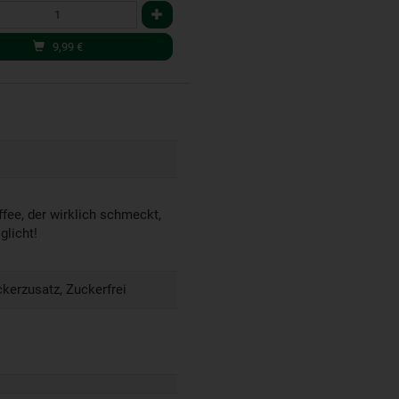
9,99
€
ffee, der wirklich schmeckt,
glicht!
ckerzusatz, Zuckerfrei