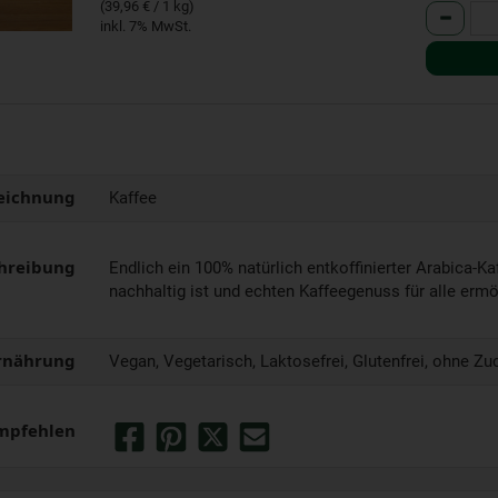
(39,96 € / 1 kg)
Anzahl
inkl. 7% MwSt.
eichnung
Kaffee
hreibung
Endlich ein 100% natürlich entkoffinierter Arabica-Ka
nachhaltig ist und echten Kaffeegenuss für alle ermö
rnährung
Vegan, Vegetarisch, Laktosefrei, Glutenfrei, ohne Zu
mpfehlen