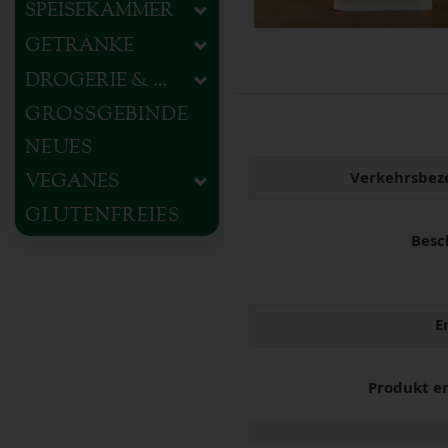
SPEISEKAMMER
GETRÄNKE
DROGERIE & HAUSHALT
GROSSGEBINDE
NEUES
Verkehrsbez
VEGANES
GLUTENFREIES
Besc
E
Produkt e