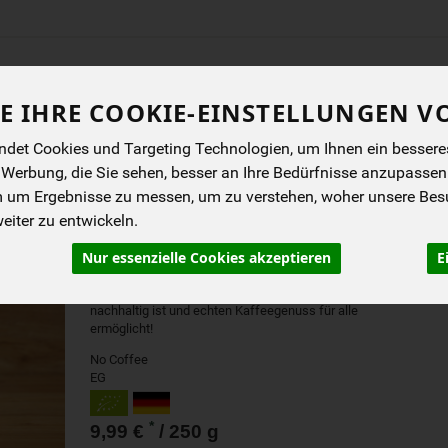
Produkt
E IHRE COOKIE-EINSTELLUNGEN V
ENES
BIOKISTEN
ANGEBOTE
NEUES
I
det Cookies und Targeting Technologien, um Ihnen ein besseres 
 Werbung, die Sie sehen, besser an Ihre Bedürfnisse anzupassen
m um Ergebnisse zu messen, um zu verstehen, woher unsere Be
iter zu entwickeln.
NO COFFEE FILTER GAN
Nur essenzielle Cookies akzeptieren
E
Endlich ein 100% natürlich entkoffinierter
Arabica-Kaffee, der wirklich schmeckt,
nachhaltig ist und echten Kaffeegenuss für alle
ermöglicht!
No Coffee
EG
*
9,99 €
/ 250 g