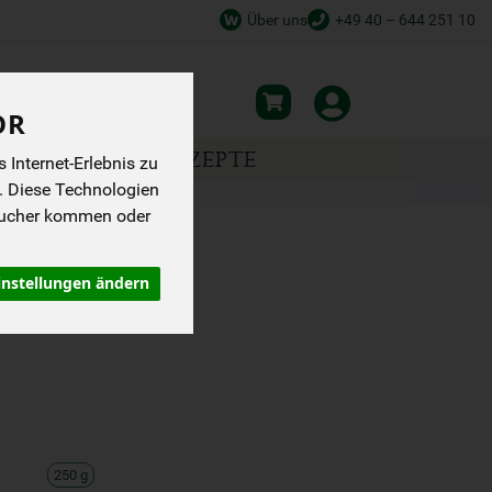
Über uns
+49 40 – 644 251 10
OR
NSPIRATION
REZEPTE
Internet-Erlebnis zu
. Diese Technologien
sucher kommen oder
ZE BOHNE
instellungen ändern
250 g