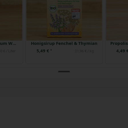
Zarter Reinigungsschaum Weleda
Honigsirup Fenchel & Thymian
5,49 €
4,49 
*
0 € / Liter
21,96 € / kg