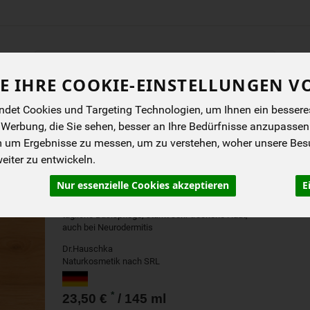
Produkt
E IHRE COOKIE-EINSTELLUNGEN V
ENES
BIOKISTEN
ANGEBOTE
NEUES
I
det Cookies und Targeting Technologien, um Ihnen ein besseres 
 Werbung, die Sie sehen, besser an Ihre Bedürfnisse anzupassen
m um Ergebnisse zu messen, um zu verstehen, woher unsere Be
DR. HAUSCHKA PFLEGE
iter zu entwickeln.
MITTAGSBLUME
Nur essenzielle Cookies akzeptieren
E
tägliche Basispflege, stärkt sehr trockene Haut,
auch bei Neurodermitis
Dr.Hauschka
Naturkosmetik nach SRL
*
23,50 €
/ 145 ml