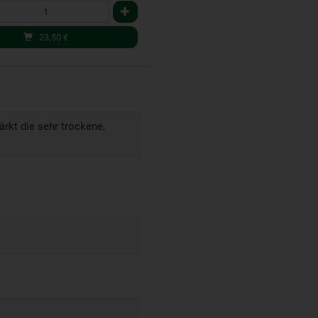
23,50
€
rkt die sehr trockene,