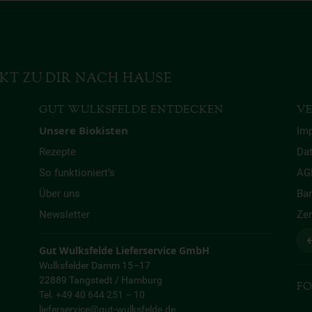
KT ZU DIR NACH HAUSE
GUT WULKSFELDE ENTDECKEN
VE
Unsere Biokisten
Im
Rezepte
Da
So funktioniert’s
AG
Über uns
Bar
Newsletter
Zer
↩
Gut Wulksfelde Lieferservice GmbH
Wulksfelder Damm 15–17
22889 Tangstedt / Hamburg
FO
Tel. +49 40 644 251 – 10
lieferservice@gut-wulksfelde.de