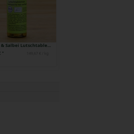
Propolis & Salbei Lutschtabletten
€
*
149,67 € / kg