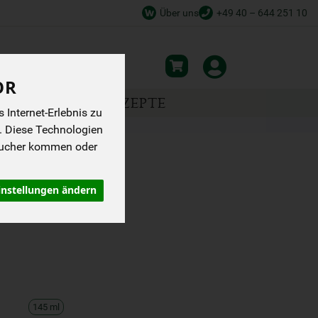
Über uns
+49 40 – 644 251 10
OR
NSPIRATION
REZEPTE
Internet-Erlebnis zu
. Diese Technologien
sucher kommen oder
LOTION
instellungen ändern
145 ml