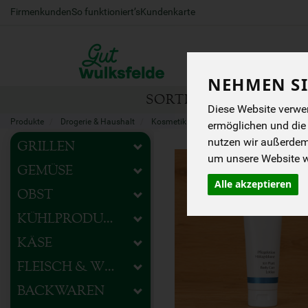
Firmenkunden
So funktioniert’s
Kundenkarte
NEHMEN SI
SORTIMENT
HOFEIG
Diese Website verwen
Produkte
Drogerie & Haushalt
Kosmetik & Pflege
Körperpflege
ermöglichen und die
nutzen wir außerde
GRILLEN
um unsere Website we
GEMÜSE
Alle akzeptieren
OBST
KÜHLPRODUKTE
KÄSE
FLEISCH & WURST
BACKWAREN