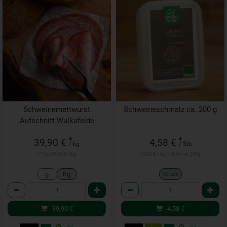
Schweinemettwurst
Schweineschmalz ca. 200 g
Aufschnitt Wulksfelde
*
*
39,90 €
4,58 €
/ kg
/ Stk
1 * kg (39,90 € / kg)
22,90 € / kg, 1 Stück ca. 200g
g
Kg
Stück
Anzahl
Anzahl
39,90
€
4,58
€