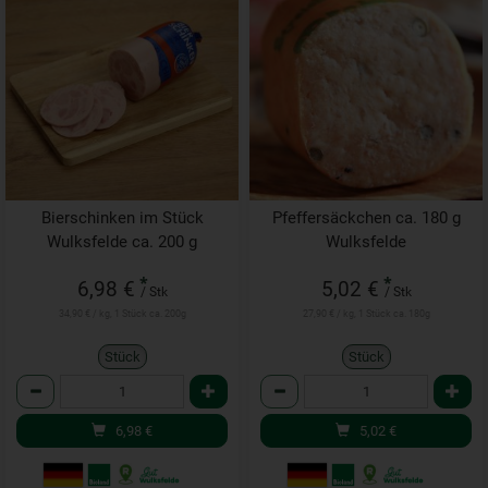
Bierschinken im Stück
Pfeffersäckchen ca. 180 g
Wulksfelde ca. 200 g
Wulksfelde
*
*
6,98 €
5,02 €
/ Stk
/ Stk
34,90 € / kg, 1 Stück ca. 200g
27,90 € / kg, 1 Stück ca. 180g
Stück
Stück
Anzahl
Anzahl
6,98
€
5,02
€