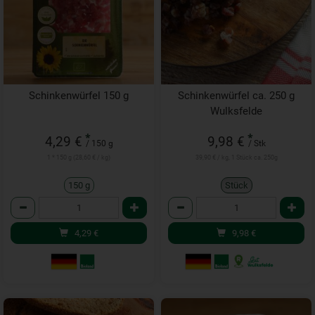
Schinkenwürfel 150 g
Schinkenwürfel ca. 250 g
Wulksfelde
*
*
4,29 €
9,98 €
/ 150 g
/ Stk
1 * 150 g (28,60 € / kg)
39,90 € / kg, 1 Stück ca. 250g
150 g
Stück
Anzahl
Anzahl
4,29
€
9,98
€