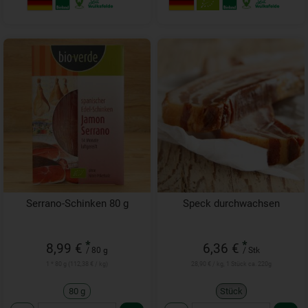
Serrano-Schinken 80 g
Speck durchwachsen
*
*
8,99 €
6,36 €
/ 80 g
/ Stk
1 * 80 g (112,38 € / kg)
28,90 € / kg, 1 Stück ca. 220g
80 g
Stück