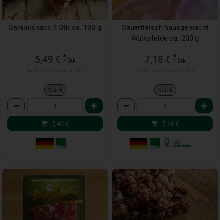
Salamisnack 8 Stk ca. 100 g
Sauerfleisch hausgemacht
Wulksfelde ca. 200 g
*
*
5,49 €
7,18 €
/ Stk
/ Stk
54,90 € / kg, 1 Stück ca. 100g
35,90 € / kg, 1 Stück ca. 200g
Stück
Stück
Anzahl
Anzahl
5,49
€
7,18
€