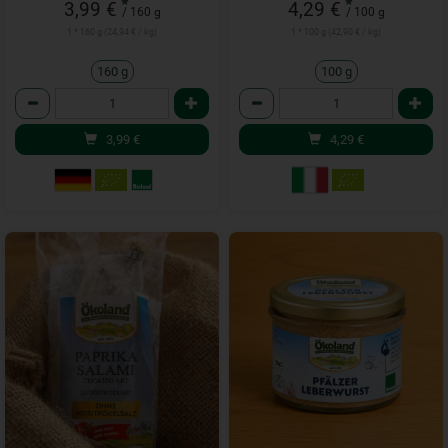
*
*
3,99 €
4,29 €
/ 160 g
/ 100 g
1 * 160 g (24,94 € / kg)
1 * 100 g (42,90 € / kg)
160 g
100 g
Anzahl
Anzahl
3,99
€
4,29
€