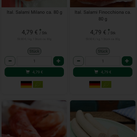
Ital. Salami Milano ca. 80 g
Ital. Salami Finocchiona ca.
80 g
*
*
4,79 €
4,79 €
/ Stk
/ Stk
59,90 € / kg, 1 Stück ca. 80g
59,90 € / kg, 1 Stück ca. 80g
Stück
Stück
Anzahl
Anzahl
4,79
€
4,79
€