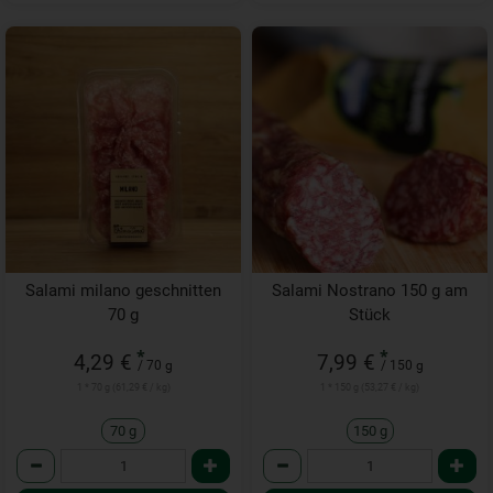
Salami milano geschnitten
Salami Nostrano 150 g am
70 g
Stück
*
*
4,29 €
7,99 €
/ 70 g
/ 150 g
1 * 70 g (61,29 € / kg)
1 * 150 g (53,27 € / kg)
70 g
150 g
Anzahl
Anzahl