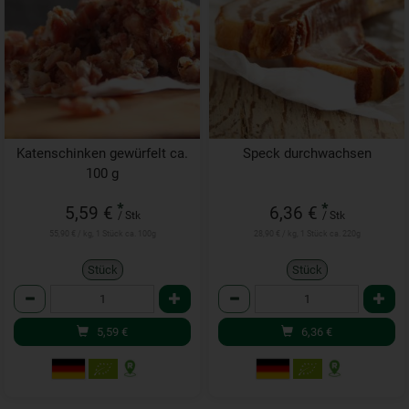
Katenschinken gewürfelt ca.
Speck durchwachsen
100 g
*
*
5,59 €
6,36 €
/ Stk
/ Stk
55,90 € / kg, 1 Stück ca. 100g
28,90 € / kg, 1 Stück ca. 220g
Stück
Stück
Anzahl
Anzahl
5,59
€
6,36
€