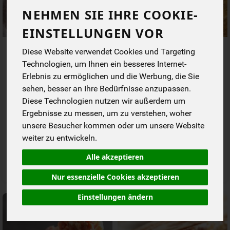
NEHMEN SIE IHRE COOKIE-
EINSTELLUNGEN VOR
Lachsschinken geschnitten
Katenschinken 80 g in
Diese Website verwendet Cookies und Targeting
ca. 80 g
dünnen Scheiben
Technologien, um Ihnen ein besseres Internet-
Erlebnis zu ermöglichen und die Werbung, die Sie
*
*
4,63 €
4,63 €
/ Stk
/ Stk
sehen, besser an Ihre Bedürfnisse anzupassen.
57,90 € / kg, 1 Stück ca. 80g
57,90 € / kg, 1 Stück ca. 80g
Diese Technologien nutzen wir außerdem um
Stück
Stück
Ergebnisse zu messen, um zu verstehen, woher
Anzahl
Anzahl
unsere Besucher kommen oder um unsere Website
weiter zu entwickeln.
4,63
€
4,63
€
Alle akzeptieren
Nur essenzielle Cookies akzeptieren
Einstellungen ändern