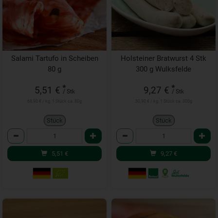
Salami Tartufo in Scheiben
Holsteiner Bratwurst 4 Stk
80 g
300 g Wulksfelde
*
*
5,51 €
9,27 €
/ Stk
/ Stk
68,90 € / kg, 1 Stück ca. 80g
30,90 € / kg, 1 Stück ca. 300g
Stück
Stück
Anzahl
Anzahl
5,51
€
9,27
€