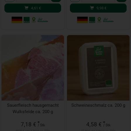
4,61
€
9,98
€
Sauerfleisch hausgemacht
Schweineschmalz ca. 200 g
Wulksfelde ca. 200 g
*
*
7,18 €
4,58 €
/ Stk
/ Stk