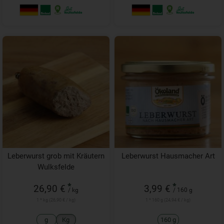
Leberwurst grob mit Kräutern
Leberwurst Hausmacher Art
Wulksfelde
*
*
26,90 €
3,99 €
/ kg
/ 160 g
1 * kg (26,90 € / kg)
1 * 160 g (24,94 € / kg)
g
Kg
160 g