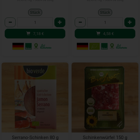
35,90 € / kg, 1 Stück ca. 200g
22,90 € / kg, 1 Stück ca. 200g
Stück
Stück
Anzahl
Anzahl
7,18
€
4,58
€
Serrano-Schinken 80 g
Schinkenwürfel 150 g