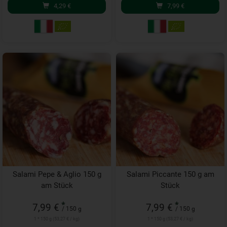
4,29
€
7,99
€
Salami Pepe & Aglio 150 g
Salami Piccante 150 g am
am Stück
Stück
*
*
7,99 €
7,99 €
/ 150 g
/ 150 g
1 * 150 g (53,27 € / kg)
1 * 150 g (53,27 € / kg)