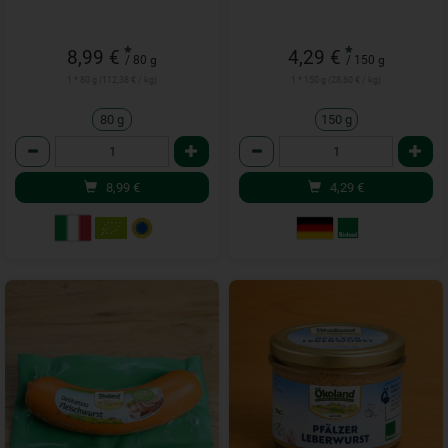
*
*
8,99 €
4,29 €
/ 80 g
/ 150 g
1 * 80 g (112,38 € / kg)
1 * 150 g (28,60 € / kg)
80 g
150 g
Anzahl
Anzahl
8,99
€
4,29
€