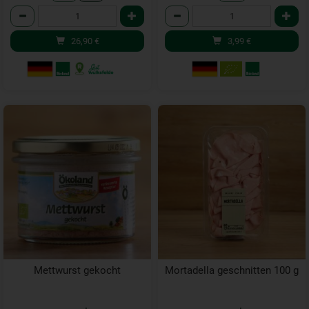
Anzahl
Anzahl
26,90
€
3,99
€
Mettwurst gekocht
Mortadella geschnitten 100 g