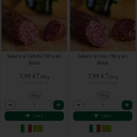
Salami al Tartufo 150 g am
Salami al Vino 150 g am
Stück
Stück
*
*
7,99 €
7,99 €
/ 150 g
/ 150 g
1 * 150 g (53,27 € / kg)
1 * 150 g (53,27 € / kg)
150 g
150 g
Anzahl
Anzahl
7,99
€
7,99
€