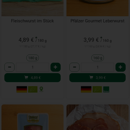
Fleischwurst im Stück
Pfälzer Gourmet Leberwurst
*
*
4,89 €
3,99 €
/ 180 g
/ 160 g
1 * 180 g (27,17 € / kg)
1 * 160 g (24,94 € / kg)
180 g
160 g
Anzahl
Anzahl
4,89
€
3,99
€