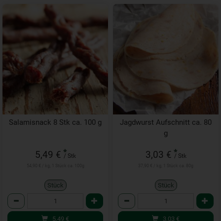
Salamisnack 8 Stk ca. 100 g
Jagdwurst Aufschnitt ca. 80
g
*
*
5,49 €
3,03 €
/ Stk
/ Stk
54,90 € / kg, 1 Stück ca. 100g
37,90 € / kg, 1 Stück ca. 80g
Stück
Stück
Anzahl
Anzahl
5,49
€
3,03
€