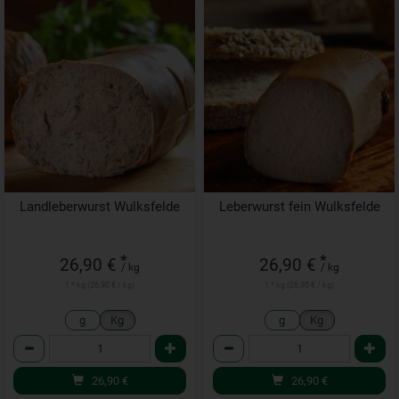
Landleberwurst Wulksfelde
Leberwurst fein Wulksfelde
*
*
26,90 €
26,90 €
/ kg
/ kg
1 * kg (26,90 € / kg)
1 * kg (26,90 € / kg)
g
Kg
g
Kg
Anzahl
Anzahl
26,90
€
26,90
€