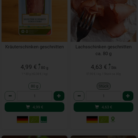
Kräuterschinken geschnitten
Lachsschinken geschnitten
ca. 80 g
*
*
4,99 €
4,63 €
/ 80 g
/ Stk
1 * 80 g (62,38 € / kg)
57,90 € / kg, 1 Stück ca. 80g
80 g
Stück
Anzahl
Anzahl
4,99
€
4,63
€