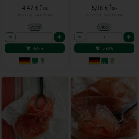
*
*
4,47 €
5,98 €
/ Stk
/ Stk
55,90 € / kg, 1 Stück ca. 80g
29,90 € / kg, 1 Stück ca. 200g
Stück
Stück
Anzahl
Anzahl
4,47
€
5,98
€