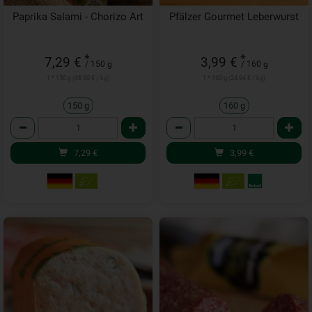
Paprika Salami - Chorizo Art
Pfälzer Gourmet Leberwurst
*
*
7,29 €
3,99 €
/ 150 g
/ 160 g
1 * 150 g (48,60 € / kg)
1 * 160 g (24,94 € / kg)
150 g
160 g
Anzahl
Anzahl
7,29
€
3,99
€