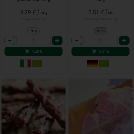
*
*
4,29 €
5,51 €
/ 70 g
/ Stk
1 * 70 g (61,29 € / kg)
68,90 € / kg, 1 Stück ca. 80g
70 g
Stück
Anzahl
Anzahl
4,29
€
5,51
€