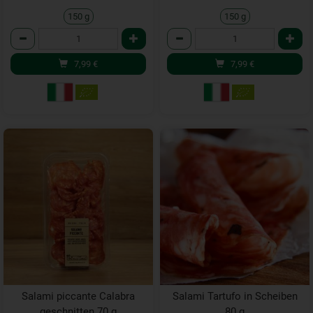
150 g
150 g
Anzahl
Anzahl
7,99
€
7,99
€
Salami piccante Calabra
Salami Tartufo in Scheiben
geschnitten 70 g
80 g