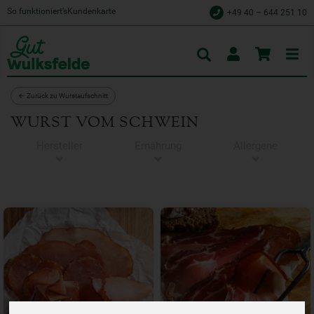
So funktioniert’s
Kundenkarte
+49 40 – 644 251 10
Toggle
cart
← Zurück zu Wurstaufschnitt
WURST VOM SCHWEIN
Hersteller
Ernährung
Allergene