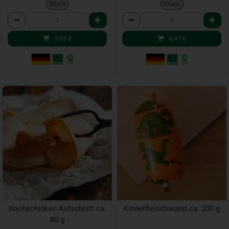
Stück
Stück
Anzahl
Anzahl
3,03
€
4,47
€
Kochschinken Aufschnitt ca.
Kinderfleischwurst ca. 200 g
80 g