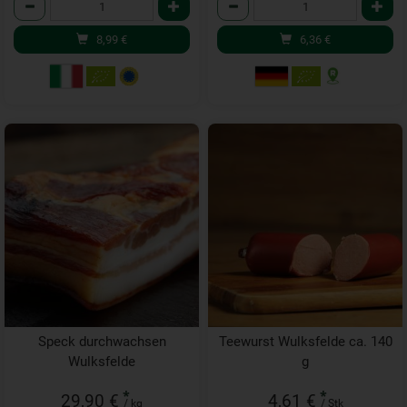
Anzahl
Anzahl
8,99
€
6,36
€
Speck durchwachsen
Teewurst Wulksfelde ca. 140
Wulksfelde
g
*
*
29,90 €
4,61 €
/ kg
/ Stk