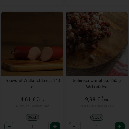
Teewurst Wulksfelde ca. 140
Schinkenwürfel ca. 250 g
g
Wulksfelde
*
*
4,61 €
9,98 €
/ Stk
/ Stk
32,90 € / kg, 1 Stück ca. 140g
39,90 € / kg, 1 Stück ca. 250g
Stück
Stück
Anzahl
Anzahl