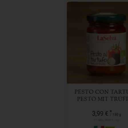
130 g
Anzahl
3,99
€
PESTO CON TART
PESTO MIT TRÜF
*
3,99 €
/ 130 g
1 * 130 g (30,69 € / kg)