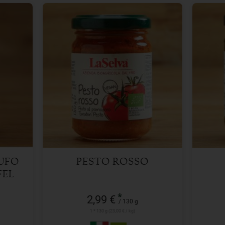
130 g
Anzahl
Anzah
2,99
€
UFO
PESTO ROSSO
FEL
*
2,99 €
/ 130 g
1 * 130 g (23,00 € / kg)