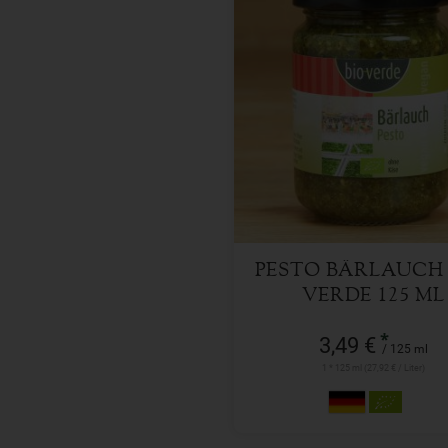
125 ml
Anzahl
3,49
€
PESTO BÄRLAUCH 
VERDE 125 ML
*
3,49 €
/ 125 ml
1 * 125 ml (27,92 € / Liter)