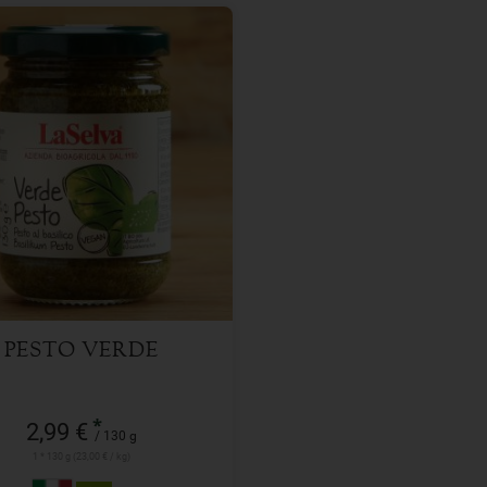
130 g
l
2,99
€
PESTO VERDE
*
2,99 €
/ 130 g
1 * 130 g (23,00 € / kg)