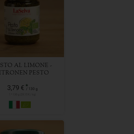
130 g
l
3,79
€
STO AL LIMONE -
ITRONEN PESTO
*
3,79 €
/ 130 g
1 * 130 g (29,15 € / kg)