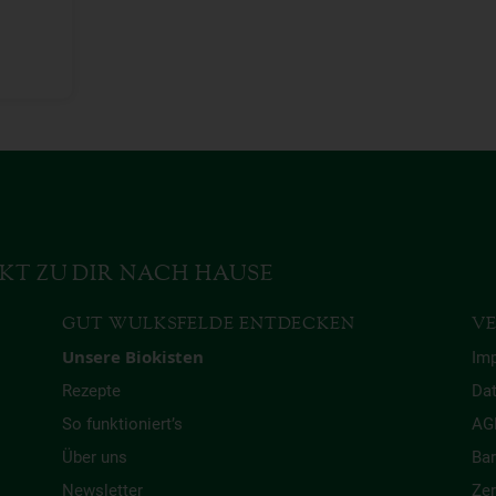
KT ZU DIR NACH HAUSE
GUT WULKSFELDE ENTDECKEN
VE
Unsere Biokisten
Im
Rezepte
Da
So funktioniert’s
AG
Über uns
Bar
Newsletter
Zer