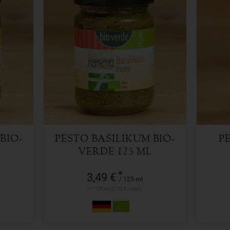
125 ml
Anzahl
Anzah
3,49
€
BIO-
PESTO BASILIKUM BIO-
P
VERDE 125 ML
*
3,49 €
/ 125 ml
1 * 125 ml (27,92 € / Liter)