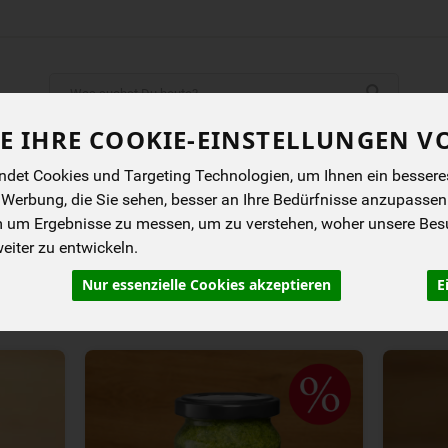
Produkt
E IHRE COOKIE-EINSTELLUNGEN V
ENES
BIOKISTEN
ANGEBOTE
NEUES
I
det Cookies und Targeting Technologien, um Ihnen ein besseres 
 Werbung, die Sie sehen, besser an Ihre Bedürfnisse anzupassen
m um Ergebnisse zu messen, um zu verstehen, woher unsere Be
iter zu entwickeln.
Nur essenzielle Cookies akzeptieren
E
rung
Allergene