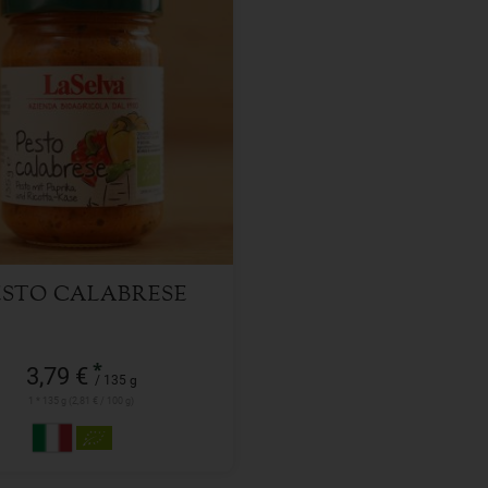
135 g
l
3,79
€
ESTO CALABRESE
*
3,79 €
/ 135 g
1 * 135 g (2,81 € / 100 g)