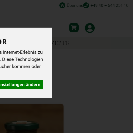
Über uns
+49 40 – 644 251 10
OR
NSPIRATION
REZEPTE
Internet-Erlebnis zu
. Diese Technologien
sucher kommen oder
instellungen ändern