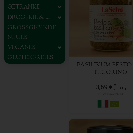
GETRÄNKE
DROGERIE & HAUSHALT
130 g
Anzahl
GROSSGEBINDE
NEUES
3,69
€
VEGANES
GLUTENFREIES
BASILIKUM PESTO
PECORINO
*
3,69 €
/ 130 g
1 * 130 g (28,38 € / kg)