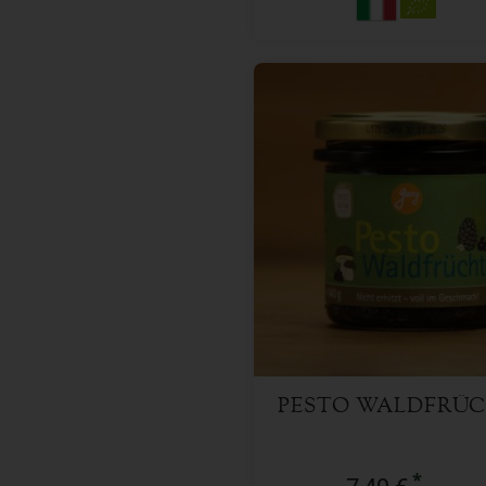
165 ml
Anzahl
7,49
€
PESTO WALDFRÜ
*