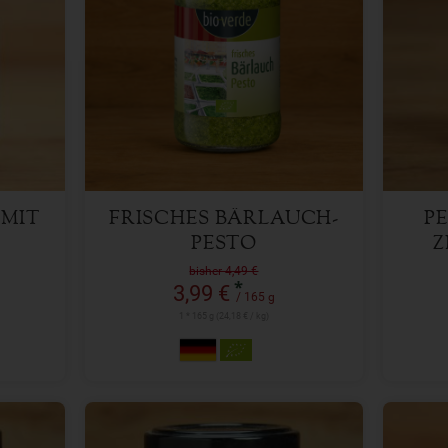
165 g
Anzahl
Anzah
3,99
€
 MIT
FRISCHES BÄRLAUCH-
PE
PESTO
Z
bisher 4,49 €
*
3,99 €
/ 165 g
1 * 165 g (24,18 € / kg)