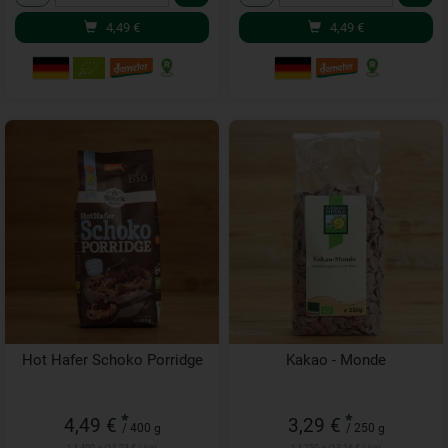
4,49
€
4,49
€
Hot Hafer Schoko Porridge
Kakao - Monde
*
*
4,49 €
3,29 €
/ 400 g
/ 250 g