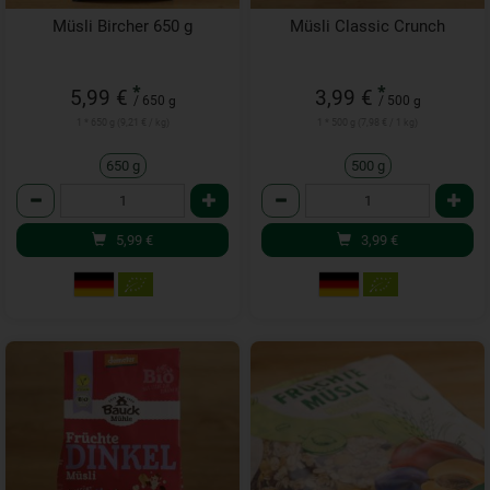
Müsli Bircher 650 g
Müsli Classic Crunch
*
*
5,99 €
3,99 €
/ 650 g
/ 500 g
1 * 650 g (9,21 € / kg)
1 * 500 g (7,98 € / 1 kg)
650 g
500 g
Anzahl
Anzahl
5,99
€
3,99
€