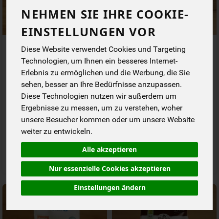
NEHMEN SIE IHRE COOKIE-
EINSTELLUNGEN VOR
Amaranth gepufft
Basis Müsli
Diese Website verwendet Cookies und Targeting
Technologien, um Ihnen ein besseres Internet-
Erlebnis zu ermöglichen und die Werbung, die Sie
*
*
2,79 €
1,99 €
/ 150 g
/ 750 g
sehen, besser an Ihre Bedürfnisse anzupassen.
1 * 150 g (18,60 € / kg)
1 * 750 g (2,65 € / 1 KG)
Diese Technologien nutzen wir außerdem um
150 g
750 g
Ergebnisse zu messen, um zu verstehen, woher
Anzahl
Anzahl
unsere Besucher kommen oder um unsere Website
weiter zu entwickeln.
2,79
€
1,99
€
Alle akzeptieren
Nur essenzielle Cookies akzeptieren
Einstellungen ändern