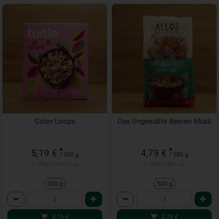
Color Loops
Das Ungesüßte Beeren Müsli
*
*
5,19 €
4,79 €
/ 300 g
/ 500 g
1 * 300 g (17,30 € / 1 kg)
1 * 500 g (9,58 € / kg)
300 g
500 g
Anzahl
Anzahl
5,19
€
4,79
€