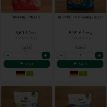
Krunchy Erdbeere
Krunchy Hafer wenig Zucker
*
*
5,69 €
5,69 €
/ 375 g
/ 625 g
1 * 375 g (15,17 € / kg)
1 * 625 g (9,10 € / kg)
375 g
625 g
Anzahl
Anzahl
5,69
€
5,69
€