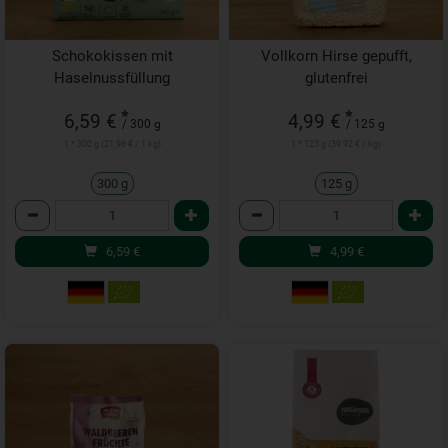
Schokokissen mit
Vollkorn Hirse gepufft,
Haselnussfüllung
glutenfrei
*
*
6,59 €
4,99 €
/ 300 g
/ 125 g
1 * 300 g (21,96 € / 1 kg)
1 * 125 g (39,92 € / kg)
300 g
125 g
Anzahl
Anzahl
6,59
€
4,99
€