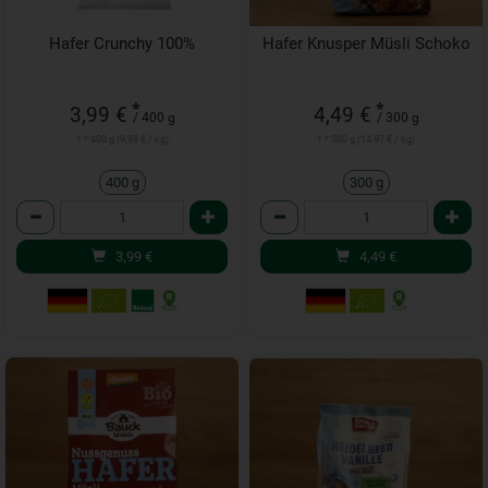
Hafer Crunchy 100%
Hafer Knusper Müsli Schoko
*
*
3,99 €
4,49 €
/ 400 g
/ 300 g
1 * 400 g (9,98 € / kg)
1 * 300 g (14,97 € / kg)
400 g
300 g
Anzahl
Anzahl
3,99
€
4,49
€