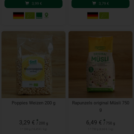
3,99
€
3,79
€
Poppies Weizen 200 g
Rapunzels original Müsli 750
g
*
*
3,29 €
6,49 €
/ 200 g
/ 750 g
1 * 200 g (16,45 € / kg)
1 * 750 g (8,66 € / kg)