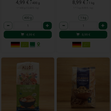
*
*
4,99 €
8,99 €
/ 400 g
/ 1 kg
1 * 400 g (12,48 € / kg)
1 * 1 kg (8,99 € / kg)
400 g
1 kg
Anzahl
Anzahl
4,99
€
8,99
€