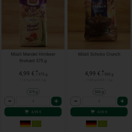
Müsli Mandel Himbeer
Müsli Schoko Crunch
Krokant 375 g
*
*
4,99 €
4,99 €
/ 375 g
/ 500 g
1 * 375 g (13,30 € / kg)
1 * 500 g (9,98 € / 1 kg)
375 g
500 g
Anzahl
Anzahl
4,99
€
4,99
€