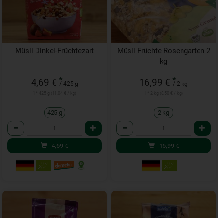
Müsli Dinkel-Früchtezart
Müsli Früchte Rosengarten 2
kg
*
*
4,69 €
16,99 €
/ 425 g
/ 2 kg
1 * 425 g (11,04 € / kg)
1 * 2 kg (8,50 € / kg)
425 g
2 kg
Anzahl
Anzahl
4,69
€
16,99
€