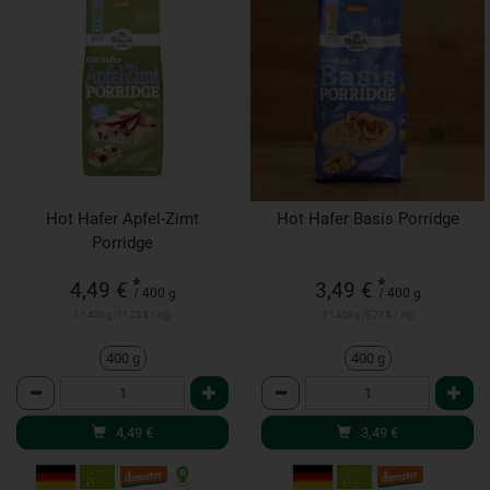
Hot Hafer Apfel-Zimt
Hot Hafer Basis Porridge
Porridge
*
*
4,49 €
3,49 €
/ 400 g
/ 400 g
1 * 400 g (11,23 € / kg)
1 * 400 g (8,73 € / kg)
400 g
400 g
Anzahl
Anzahl
4,49
€
3,49
€