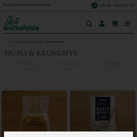
So funktioniert’s
Kundenkarte
+49 40 – 644 251 10
Toggle
cart
← Zurück zu Müsli, Nüsse, Trockenfrüchte
MÜSLI & KRUNCHYS
Hersteller
Ernährung
Allergene