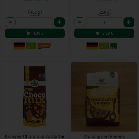
1 * 400 g (11,23 € / kg)
1 * 250 g (13,16 € / kg)
400 g
250 g
Anzahl
Anzahl
4,49
€
3,29
€
Knusper Chocomix Zartbitter
Krunchy and Friends