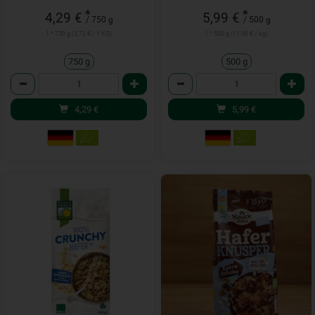
*
*
4,29 €
5,99 €
/ 750 g
/ 500 g
1 * 750 g (5,72 € / 1 KG)
1 * 500 g (11,98 € / kg)
750 g
500 g
Anzahl
Anzahl
4,29
€
5,99
€