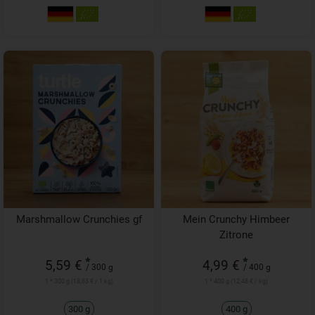
Marshmallow Crunchies gf
Mein Crunchy Himbeer
Zitrone
*
*
5,59 €
4,99 €
/ 300 g
/ 400 g
1 * 300 g (18,63 € / 1 kg)
1 * 400 g (12,48 € / kg)
300 g
400 g