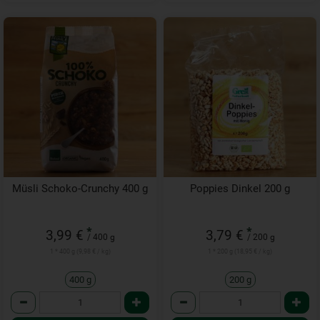
Müsli Schoko-Crunchy 400 g
Poppies Dinkel 200 g
*
*
3,99 €
3,79 €
/ 400 g
/ 200 g
1 * 400 g (9,98 € / kg)
1 * 200 g (18,95 € / kg)
400 g
200 g
Anzahl
Anzahl