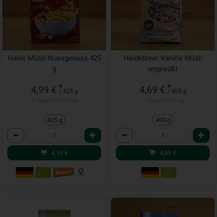
Hafer Müsli Nussgenuss 425
Heidelbeer Vanille Müsli
g
ungesüßt
*
*
4,99 €
4,69 €
/ 425 g
/ 400 g
1 * 425 g (11,74 € / 1 kg)
1 * 400 g (11,73 € / kg)
425 g
400 g
Anzahl
Anzahl
4,99
€
4,69
€