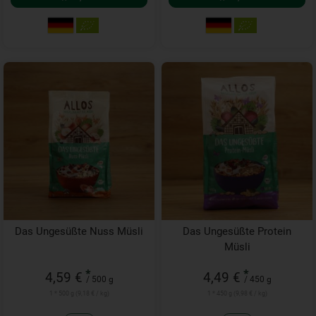
Das Ungesüßte Nuss Müsli
Das Ungesüßte Protein
Müsli
*
*
4,59 €
4,49 €
/ 500 g
/ 450 g
1 * 500 g (9,18 € / kg)
1 * 450 g (9,98 € / kg)