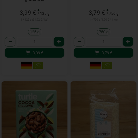
*
*
3,99 €
3,79 €
/ 125 g
/ 750 g
1 * 125 g (31,92 € / kg)
1 * 750 g (1,90 € / 1 kg)
125 g
750 g
Anzahl
Anzahl
3,99
€
3,79
€