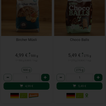
Bircher Müsli
Choco Balls
*
*
4,99 €
5,49 €
/ 500 g
/ 275 g
1 * 500 g (9,98 € / 1 kg)
1 * 275 g (19,96 € / 1 kg)
500 g
275 g
Anzahl
Anzahl
4,99
€
5,49
€