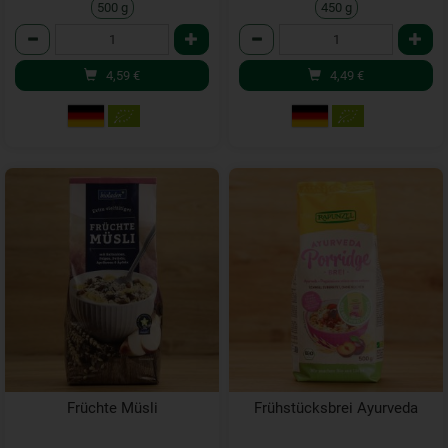
500 g
450 g
Anzahl
Anzahl
4,59
€
4,49
€
Früchte Müsli
Frühstücksbrei Ayurveda