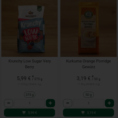
Krunchy Low Sugar Very
Kurkuma Orange Porridge
Berry
Gewürz
*
*
5,99 €
3,19 €
/ 375 g
/ 50 g
1 * 375 g (15,98 € / kg)
1 * 50 g (63,80 € / kg)
375 g
50 g
Anzahl
Anzahl
5,99
€
3,19
€