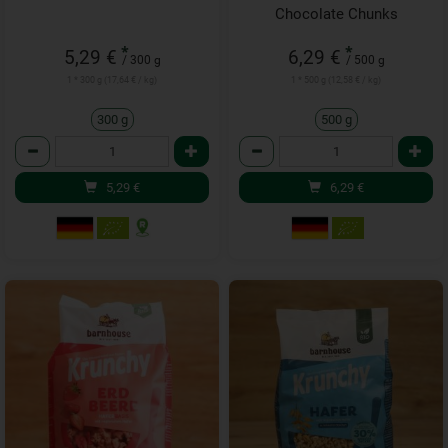
Chocolate Chunks
*
*
5,29 €
6,29 €
/ 300 g
/ 500 g
1 * 300 g (17,64 € / kg)
1 * 500 g (12,58 € / kg)
300 g
500 g
Anzahl
Anzahl
5,29
€
6,29
€