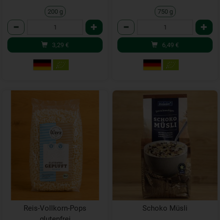
200 g
750 g
Anzahl
Anzahl
3,29
€
6,49
€
Reis-Vollkorn-Pops
Schoko Müsli
glutenfrei