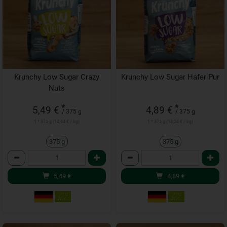
Krunchy Low Sugar Crazy
Krunchy Low Sugar Hafer Pur
Nuts
*
*
5,49 €
4,89 €
/ 375 g
/ 375 g
1 * 375 g (14,64 € / kg)
1 * 375 g (13,04 € / kg)
375 g
375 g
Anzahl
Anzahl
5,49
€
4,89
€