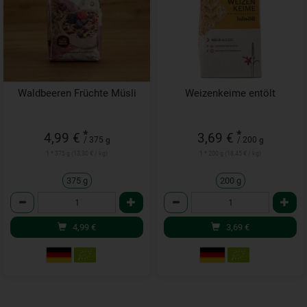
Waldbeeren Früchte Müsli
Weizenkeime entölt
*
*
4,99 €
3,69 €
/ 375 g
/ 200 g
1 * 375 g (13,30 € / kg)
1 * 200 g (18,45 € / kg)
375 g
200 g
Anzahl
Anzahl
4,99
€
3,69
€