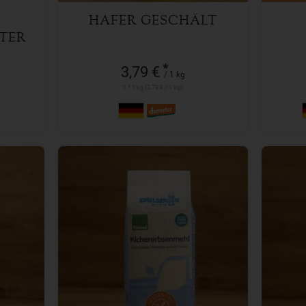
HAFER GESCHÄLT
TER
*
3,79 €
/ 1 kg
1 * 1 kg (3,79 € / 1 kg)
500 g
Anzahl
Anzah
3,59
€