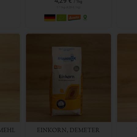
4,29 €
/ 1kg
1 * 1kg (4,29 € / kg)
500 g
Anzahl
Anzah
2,99
€
MEHL
EINKORN, DEMETER