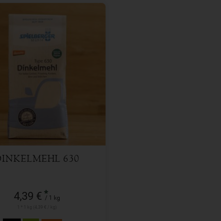
1 kg
l
4,39
€
DINKELMEHL 630
*
4,39 €
/ 1 kg
1 * 1 kg (4,39 € / kg)