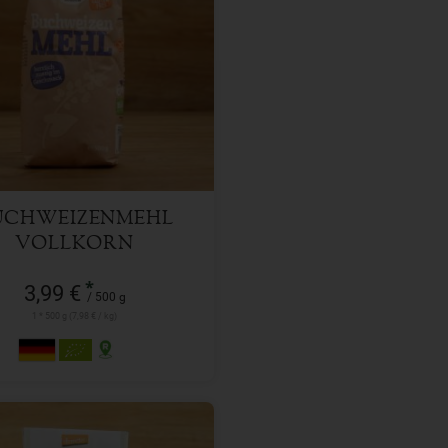
500 g
l
3,99
€
UCHWEIZENMEHL
VOLLKORN
*
3,99 €
/ 500 g
1 * 500 g (7,98 € / kg)