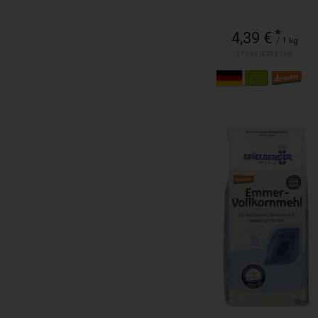
*
4,39 €
/ 1 kg
1 * 1 kg (4,39 € / kg)
500 g
Anzahl
3,49
€