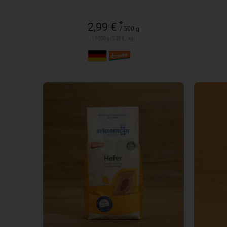
*
2,99 €
/ 500 g
1 * 500 g (5,98 € / kg)
1 kg
Anzahl
Anzah
3,79
€