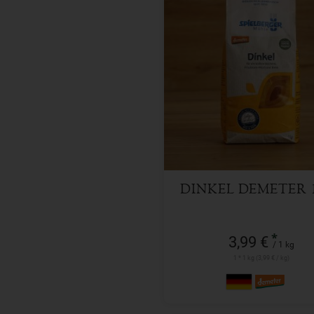
1 kg
Anzahl
3,99
€
DINKEL DEMETER 
*
3,99 €
/ 1 kg
1 * 1 kg (3,99 € / kg)