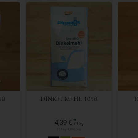
1 kg
Anzahl
Anzah
4,39
€
50
DINKELMEHL 1050
*
4,39 €
/ 1 kg
1 * 1 kg (4,39 € / kg)