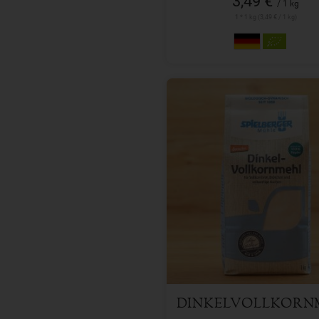
3,49 €
/ 1 kg
1 * 1 kg (3,49 € / 1 kg)
1 kg
Anzahl
4,39
€
DINKELVOLLKORN