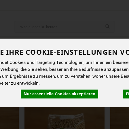
Produkt
ENES
BIOKISTEN
ANGEBOTE
NEUES
I
E IHRE COOKIE-EINSTELLUNGEN V
det Cookies und Targeting Technologien, um Ihnen ein besseres 
E
 Werbung, die Sie sehen, besser an Ihre Bedürfnisse anzupassen
m um Ergebnisse zu messen, um zu verstehen, woher unsere Be
iter zu entwickeln.
rung
Allergene
Nur essenzielle Cookies akzeptieren
E