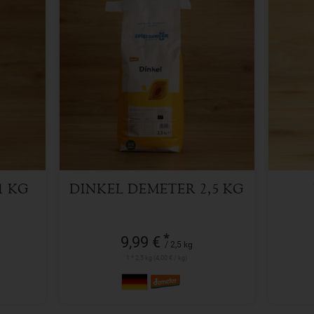
2,5 kg
Anzahl
Anzah
9,99
€
1 KG
DINKEL DEMETER 2,5 KG
*
9,99 €
/ 2,5 kg
1 * 2,5 kg (4,00 € / kg)