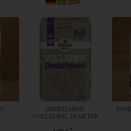
1kg
Anzahl
Anzah
4,29
€
0
DINKELMEHL
DIN
VOLLKORN, DEMETER
*