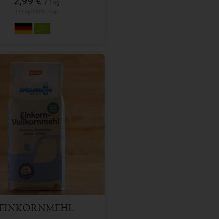
2,99 €
/ 1 kg
1 * 1 kg (2,99 € / 1 kg)
500 g
l
3,49
€
EINKORNMEHL