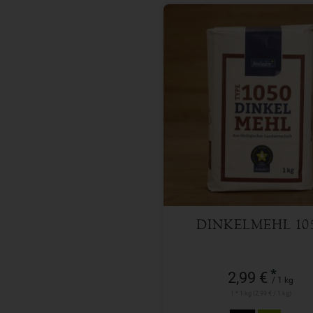
1 kg
Anzahl
2,99
€
DINKELMEHL 10
*
2,99 €
/ 1 kg
1 * 1 kg (2,99 € / 1 kg)