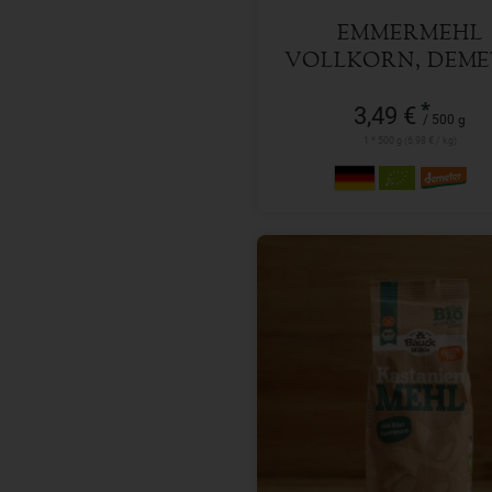
EMMERMEHL
VOLLKORN, DEME
500 G
*
3,49 €
/ 500 g
1 * 500 g (6,98 € / kg)
350 g
Anzahl
7,29
€