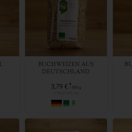
500 g
Anzahl
Anzah
3,79
€
L
BUCHWEIZEN AUS
B
DEUTSCHLAND
*
3,79 €
/ 500 g
1 * 500 g (7,58 € / kg)