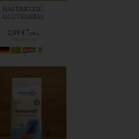
HAFERKLEIE,
GLUTENFREI
*
2,99 €
/ 300 g
1 * 300 g (9,97 € / kg)
400 g
l
3,29
€