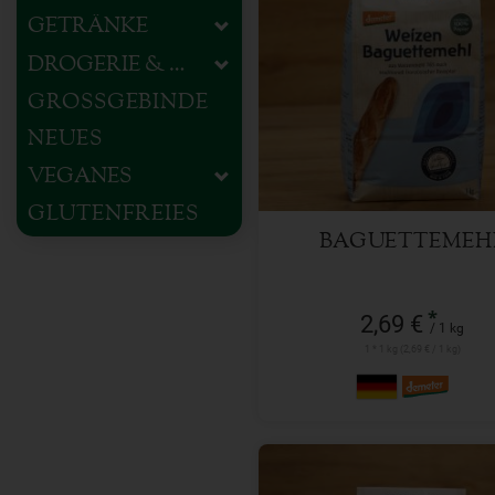
GETRÄNKE
DROGERIE & HAUSHALT
1 kg
Anzahl
GROSSGEBINDE
NEUES
2,69
€
VEGANES
GLUTENFREIES
BAGUETTEMEH
*
2,69 €
/ 1 kg
1 * 1 kg (2,69 € / 1 kg)