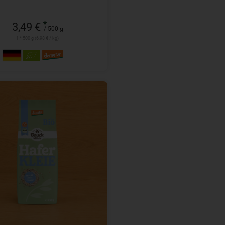
*
3,49 €
/ 500 g
1 * 500 g (6,98 € / kg)
300 g
l
2,99
€