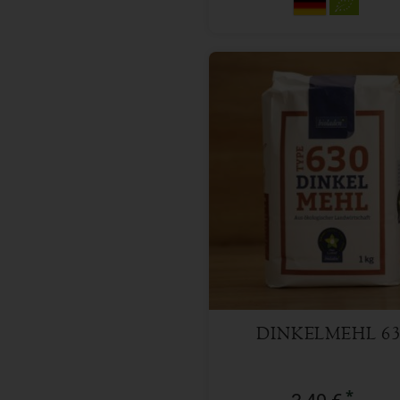
1 kg
Anzahl
3,49
€
DINKELMEHL 63
*