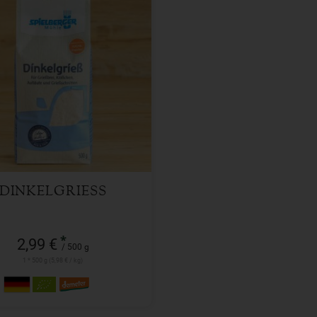
500 g
l
2,99
€
DINKELGRIESS
*
2,99 €
/ 500 g
1 * 500 g (5,98 € / kg)