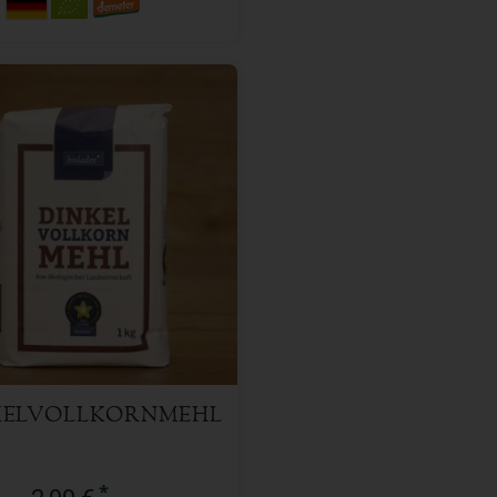
1 kg
l
2,99
€
KELVOLLKORNMEHL
*