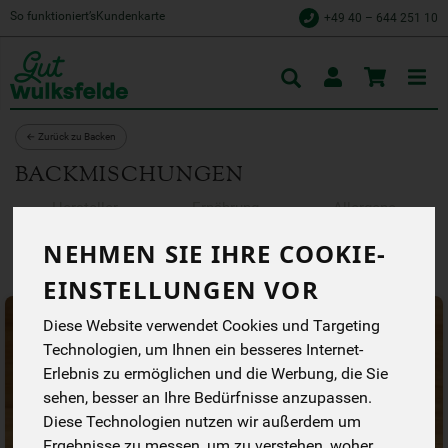
So funktioniert’s
Kundenkarte
+49 40 – 644 251 10
Toggle
cart
← Zurück zu Backen
BACKMISCHUNGEN
Hersteller
Ernährung
Allergene
NEHMEN SIE IHRE COOKIE-
EINSTELLUNGEN VOR
Diese Website verwendet Cookies und Targeting
Technologien, um Ihnen ein besseres Internet-
Erlebnis zu ermöglichen und die Werbung, die Sie
sehen, besser an Ihre Bedürfnisse anzupassen.
Diese Technologien nutzen wir außerdem um
Ergebnisse zu messen, um zu verstehen, woher