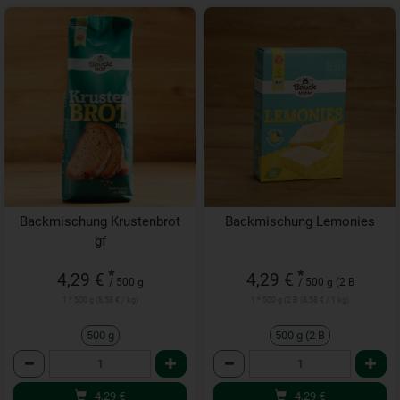
Backmischung Krustenbrot
Backmischung Lemonies
gf
*
*
4,29 €
4,29 €
/ 500 g
/ 500 g (2 B
1 * 500 g (8,58 € / kg)
1 * 500 g (2 B (8,58 € / 1 kg)
500 g
500 g (2 B
Anzahl
Anzahl
4,29
€
4,29
€