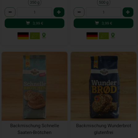
350 g
500 g
Anzahl
Anzahl
3,99
€
3,99
€
Backmischung Schnelle
Backmischung Wunderbrot
Saaten-Brötchen
glutenfrei