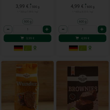
*
*
3,99 €
4,99 €
/ 500 g
/ 600 g
1 * 500 g (7,98 € / kg)
1 * 600 g (8,32 € / kg)
500 g
600 g
Anzahl
Anzahl
3,99
€
4,99
€