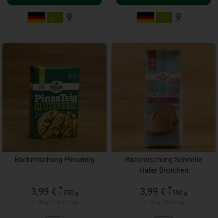
Backmischung Pinsateig
Backmischung Schnelle
Hafer Brötchen
*
*
3,99 €
3,99 €
/ 350 g
/ 500 g
1 * 350 g (11,40 € / 1 kg)
1 * 500 g (7,98 € / kg)