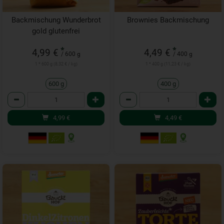
Backmischung Wunderbrot
Brownies Backmischung
gold glutenfrei
*
*
4,99 €
4,49 €
/ 600 g
/ 400 g
1 * 600 g (8,32 € / kg)
1 * 400 g (11,23 € / kg)
600 g
400 g
Anzahl
Anzahl
4,99
€
4,49
€