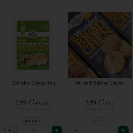
Schneller Obstkuchen
Wunderbrödchen Original
*
*
3,99 €
3,99 €
/ 450 g (2 B
/ 350 g
1 * 450 g (2 B (8,87 € / 1 kg)
1 * 350 g (11,40 € / 1 kg)
450 g (2 B
350 g
Anzahl
Anzahl