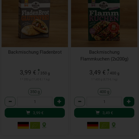
Backmischung Fladenbrot
Backmischung
Flammkuchen (2x200g)
*
*
3,99 €
3,49 €
/ 350 g
/ 400 g
1 * 350 g (11,40 € / 1 kg)
1 * 400 g (8,73 € / kg)
350 g
400 g
Anzahl
Anzahl
3,99
€
3,49
€