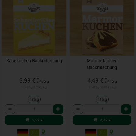
Käsekuchen Backmischung
Marmorkuchen
Backmischung
*
*
3,99 €
4,49 €
/ 485 g
/ 415 g
1 * 485 g (8,23 € / kg)
1 * 415 g (10,82 € / kg)
485 g
415 g
Anzahl
Anzahl
3,99
€
4,49
€