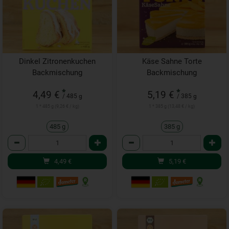
Dinkel Zitronenkuchen
Käse Sahne Torte
Backmischung
Backmischung
*
*
4,49 €
5,19 €
/ 485 g
/ 385 g
1 * 485 g (9,26 € / kg)
1 * 385 g (13,48 € / kg)
485 g
385 g
Anzahl
Anzahl
4,49
€
5,19
€