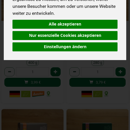
unsere Besucher kommen oder um unsere Website
weiter zu entwickeln.
Alle akzeptieren
Apple Crumble Muffins
Backmischung Banana Bread
Backmischung
Muffins
Nur essenzielle Cookies akzeptieren
*
*
3,99 €
3,79 €
/ 400 g
/ 280 g
Einstellungen ändern
1 * 400 g (9,98 € / kg)
1 * 280 g (13,53 € / 1 kg)
400 g
280 g
Anzahl
Anzahl
3,99
€
3,79
€