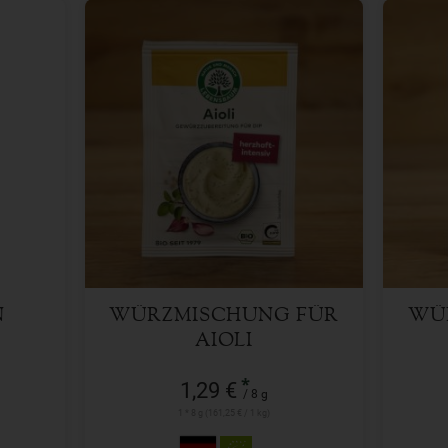
8 g
Anzahl
Anzah
1,29
€
N
WÜRZMISCHUNG FÜR
WÜ
AIOLI
*
1,29 €
/ 8 g
1 * 8 g (161,25 € / 1 kg)