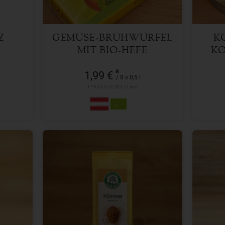
Z
GEMÜSE-BRÜHWÜRFEL
K
MIT BIO-HEFE
KO
*
1,99 €
/ 8 x 0,5 l
1 * 8 x 0,5 l (0,50 € / Liter)
40 g
Anzahl
Anzah