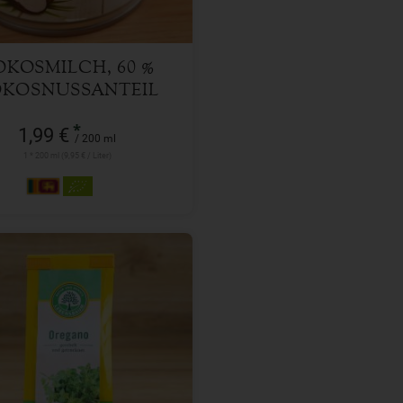
OKOSMILCH, 60 %
KOSNUSSANTEIL
*
1,99 €
/ 200 ml
1 * 200 ml (9,95 € / Liter)
15 g
l