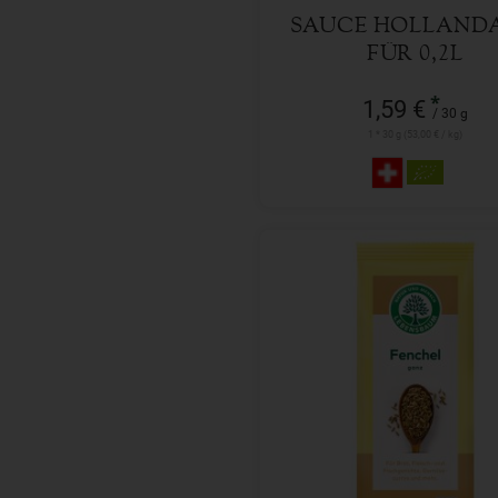
SAUCE HOLLANDA
FÜR 0,2L
*
1,59 €
/ 30 g
1 * 30 g (53,00 € / kg)
30 g
Anzahl
1,99
€