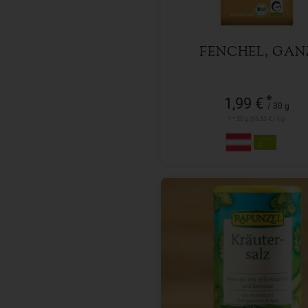
FENCHEL, GAN
*
1,99 €
/ 30 g
1 * 30 g (66,33 € / kg)
125 g
Anzahl