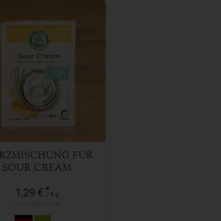
9 g
l
1,29
€
RZMISCHUNG FÜR
SOUR CREAM
*
1,29 €
/ 9 g
1 * 9 g (143,33 € / 1 kg)