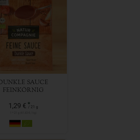
21 g
l
1,29
€
DUNKLE SAUCE
FEINKÖRNIG
*
1,29 €
/ 21 g
1 * 21 g (61,43 € / kg)