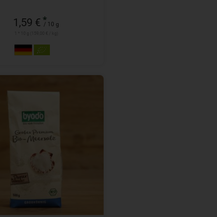
*
1,59 €
/ 10 g
1 * 10 g (159,00 € / kg)
500 g
l
1,99
€