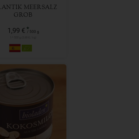
LANTIK MEERSALZ
GROB
*
1,99 €
/ 500 g
1 * 500 g (3,98 € / kg)
200 ml
l
1,99
€