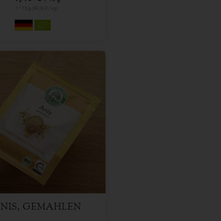
1 * 15 g (99,33 € / kg)
10 g
l
1,59
€
NIS, GEMAHLEN