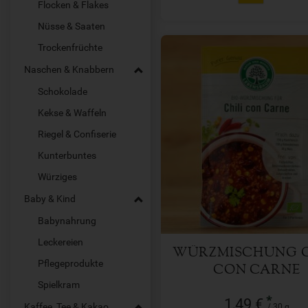
Flocken & Flakes
Nüsse & Saaten
Trockenfrüchte
Naschen & Knabbern
Schokolade
Kekse & Waffeln
Riegel & Confiserie
30 g
Kunterbuntes
Anzahl
Würziges
1,49
€
Baby & Kind
Babynahrung
Leckereien
WÜRZMISCHUNG C
Pflegeprodukte
CON CARNE
Spielkram
*
1,49 €
Kaffee, Tee & Kakao
/ 30 g