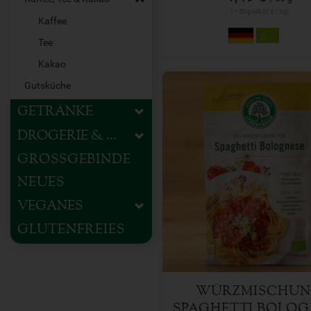
1 * 30 g (49,67 € / kg)
Kaffee
Tee
Kakao
Gutsküche
GETRÄNKE
DROGERIE & HAUSHALT
GROSSGEBINDE
NEUES
35 g
Anzahl
VEGANES
GLUTENFREIES
1,49
€
WÜRZMISCHU
SPAGHETTI BOLOG