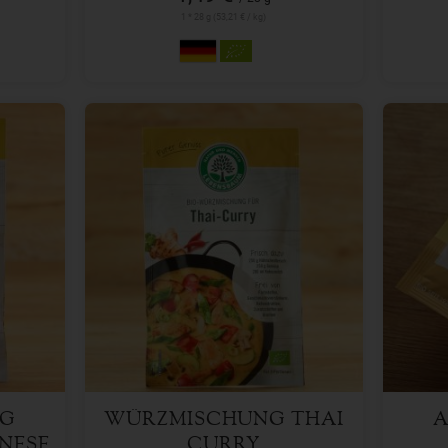
1 * 28 g (53,21 € / kg)
23 g
Anzahl
Anzah
1,49
€
NG
WÜRZMISCHUNG THAI
A
NESE
CURRY