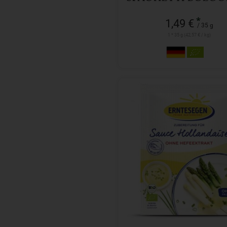
*
1,49 €
/ 35 g
1 * 35 g (42,57 € / kg)
30 g
Anzahl
bald wieder verfügbar