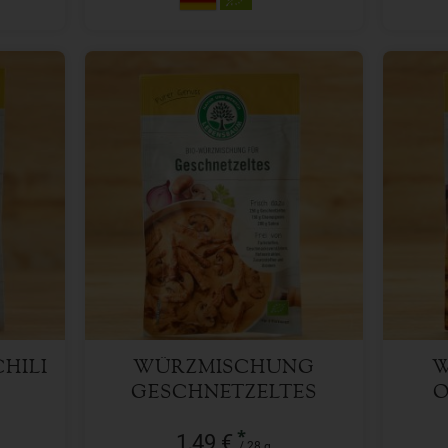
28 g
Anzahl
Anzah
1,49
€
HILI
WÜRZMISCHUNG
W
GESCHNETZELTES
O
*
1,49 €
/ 28 g