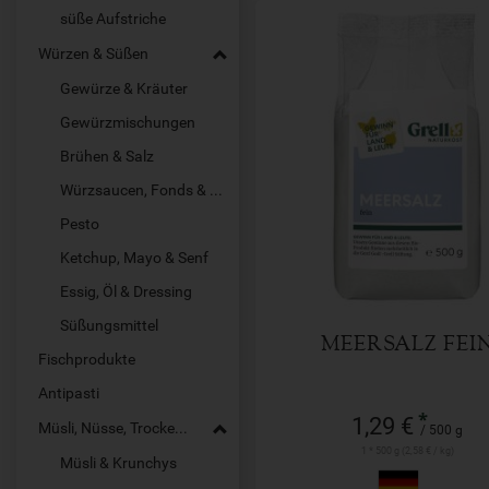
süße Aufstriche
Würzen & Süßen
Gewürze & Kräuter
Gewürzmischungen
Brühen & Salz
500 g
Würzsaucen, Fonds & Pasten
Anzahl
Pesto
1,29
€
Ketchup, Mayo & Senf
Essig, Öl & Dressing
Süßungsmittel
MEERSALZ FEI
Fischprodukte
Antipasti
*
1,29 €
Müsli, Nüsse, Trockenfrüchte
/ 500 g
1 * 500 g (2,58 € / kg)
Müsli & Krunchys