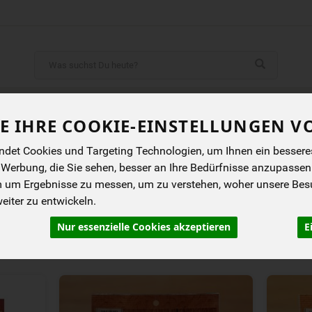
Produkt
ENES
BIOKISTEN
ANGEBOTE
NEUES
I
E IHRE COOKIE-EINSTELLUNGEN V
det Cookies und Targeting Technologien, um Ihnen ein besseres 
EN
 Werbung, die Sie sehen, besser an Ihre Bedürfnisse anzupassen
ungen
Brühen & Salz
Würzsaucen, Fonds & Pasten
Pesto
Ketchup, 
m um Ergebnisse zu messen, um zu verstehen, woher unsere Be
iter zu entwickeln.
Nur essenzielle Cookies akzeptieren
E
rung
Allergene