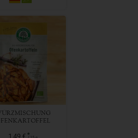
15 g
l
1,49
€
ÜRZMISCHUNG
FENKARTOFFEL
*
1,49 €
/ 15 g