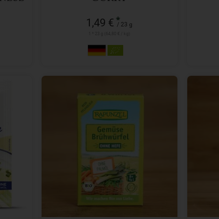
*
1,49 €
/ 23 g
1 * 23 g (64,80 € / kg)
8 x 0,5 l
Anzahl
Anzah
1,79
€