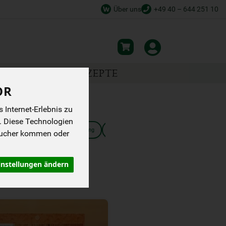
Über uns
+49 40 – 644 251 10
NSPIRATION
REZEPTE
OR
Internet-Erlebnis zu
. Diese Technologien
Mayo & Senf
Essig, Öl & Dressing
Süßungsmittel
sucher kommen oder
instellungen ändern