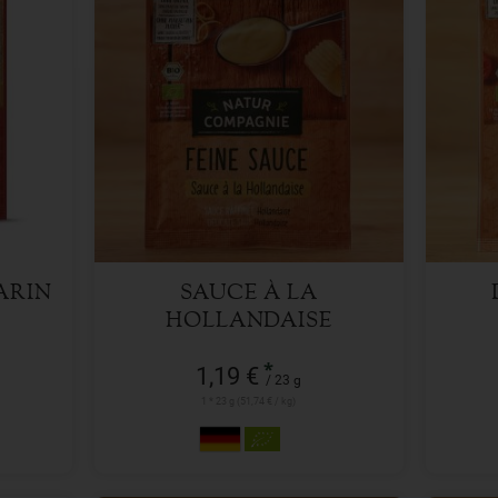
23 g
Anzahl
Anzah
1,19
€
ARIN
SAUCE À LA
HOLLANDAISE
FEINKÖRNIG
*
1,19 €
/ 23 g
1 * 23 g (51,74 € / kg)