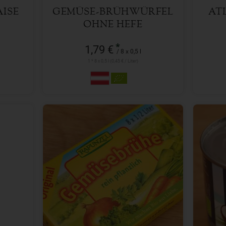
ISE
GEMÜSE-BRÜHWÜRFEL
AT
OHNE HEFE
*
1,79 €
/ 8 x 0,5 l
1 * 8 x 0,5 l (0,45 € / Liter)
8 x 0,5 l
Anzahl
Anzah
1,99
€