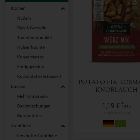
Kochen
Nudeln
Reis & Getreide
35 g
Tomatenprodukte
Anzahl
Hülsenfrüchte
1,19
€
Konserviertes
Fertiggerichte
Kochzutaten & Dessert
POTATO FIX ROSM
Backen
KNOBLAUCH
Mehl & Getreide
*
1,19 €
Backmischungen
/ 35 g
1 * 35 g (34,00 € / kg)
Backzutaten
Aufstriche
herzhafte Aufstriche