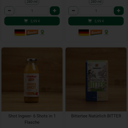
280 ml
280 ml
Anzahl
Anzahl
3,99
€
3,99
€
Shot Ingwer- 6 Shots in 1
Bittertee Natürlich BITTER
Flasche