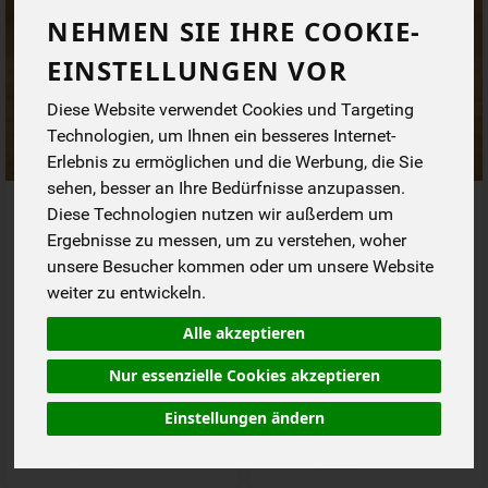
NEHMEN SIE IHRE COOKIE-
EINSTELLUNGEN VOR
Diese Website verwendet Cookies und Targeting
Technologien, um Ihnen ein besseres Internet-
Erlebnis zu ermöglichen und die Werbung, die Sie
sehen, besser an Ihre Bedürfnisse anzupassen.
Ballaststoff Shot
Eisen Shot
Diese Technologien nutzen wir außerdem um
Ergebnisse zu messen, um zu verstehen, woher
*
*
unsere Besucher kommen oder um unsere Website
1,99 €
1,99 €
/ 95 ml
/ 95 ml
weiter zu entwickeln.
1 * 95 ml (20,95 € / 1 l)
1 * 95 ml (20,95 € / 1 l)
Alle akzeptieren
95 ml
95 ml
Anzahl
Anzahl
Nur essenzielle Cookies akzeptieren
1,99
€
1,99
€
Einstellungen ändern