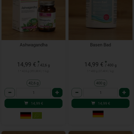
Ashwagandha
Basen Bad
*
*
14,99 €
14,99 €
/ 42,6 g
/ 400 g
1 * 42,6 g (351,88 € / 1 kg)
1 * 400 g (37,48 € / kg)
42,6 g
400 g
Anzahl
Anzahl
14,99
€
14,99
€