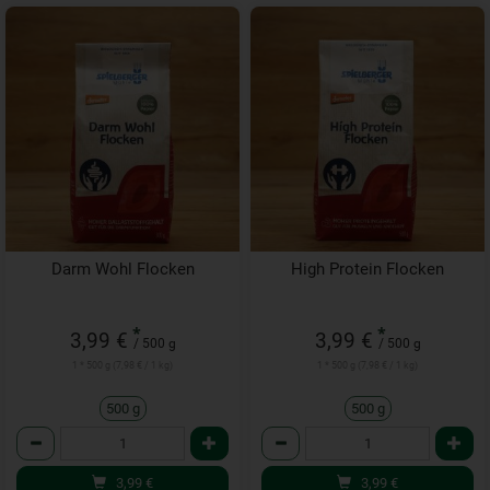
Darm Wohl Flocken
High Protein Flocken
*
*
3,99 €
3,99 €
/ 500 g
/ 500 g
1 * 500 g (7,98 € / 1 kg)
1 * 500 g (7,98 € / 1 kg)
500 g
500 g
Anzahl
Anzahl
3,99
€
3,99
€