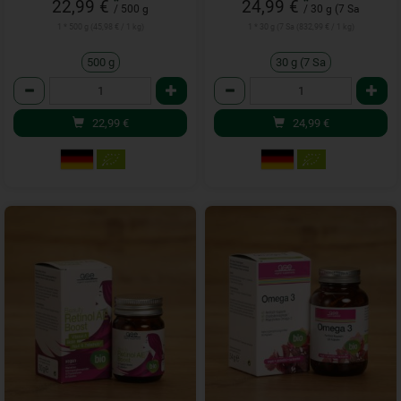
*
*
22,99 €
24,99 €
/ 500 g
/ 30 g (7 Sa
1 * 500 g (45,98 € / 1 kg)
1 * 30 g (7 Sa (832,99 € / 1 kg)
500 g
30 g (7 Sa
Anzahl
Anzahl
22,99
€
24,99
€