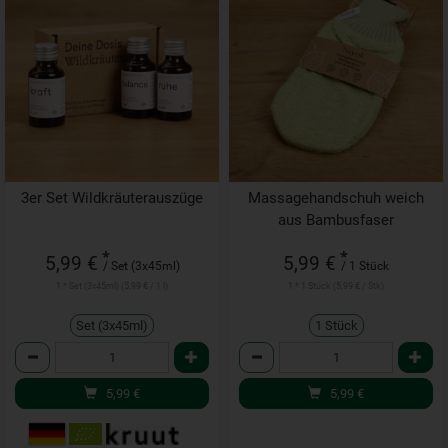
3er Set Wildkräuterauszüge
Massagehandschuh weich
aus Bambusfaser
*
*
5,99 €
5,99 €
/ Set (3x45ml)
/ 1 Stück
1 * Set (3x45ml) (5,99 € / 1 l)
1 * 1 Stück (5,99 € / Stk)
Set (3x45ml)
1 Stück
Anzahl
Anzahl
5,99
€
5,99
€