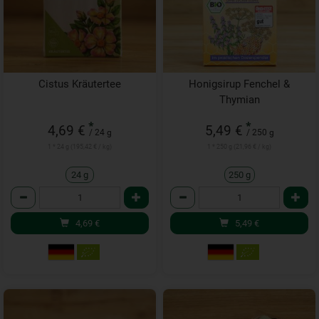
Cistus Kräutertee
Honigsirup Fenchel &
Thymian
*
*
4,69 €
5,49 €
/ 24 g
/ 250 g
1 * 24 g (195,42 € / kg)
1 * 250 g (21,96 € / kg)
24 g
250 g
Anzahl
Anzahl
4,69
€
5,49
€