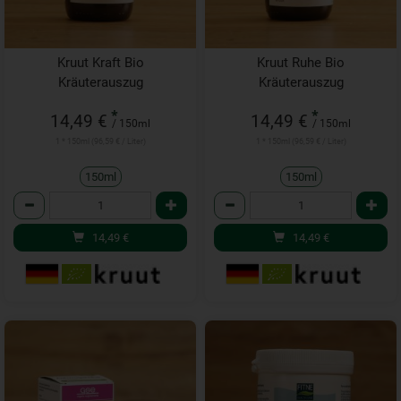
Kruut Kraft Bio
Kruut Ruhe Bio
Kräuterauszug
Kräuterauszug
*
*
14,49 €
14,49 €
/ 150ml
/ 150ml
1 * 150ml (96,59 € / Liter)
1 * 150ml (96,59 € / Liter)
150ml
150ml
Anzahl
Anzahl
14,49
€
14,49
€