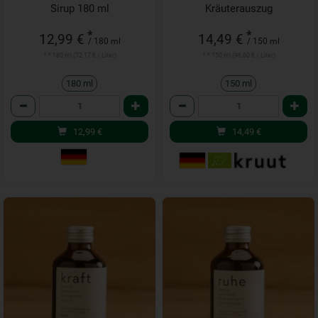
Sirup 180 ml
Kräuterauszug
*
*
12,99 €
14,49 €
/ 180 ml
/ 150 ml
1 * 180 ml (72,17 € / Liter)
1 * 150 ml (96,60 € / Liter)
180 ml
150 ml
Anzahl
Anzahl
12,99
€
14,49
€