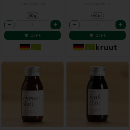
1 * 50 g (55,80 € / kg)
1 * 60 ml (46,50 € / 1 l)
50 g
60 ml
Anzahl
Anzahl
2,79
€
2,79
€