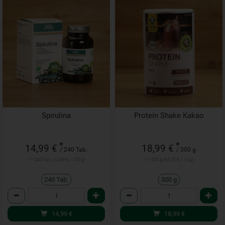
Spirulina
Protein Shake Kakao
*
*
14,99 €
18,99 €
/ 240 Tab.
/ 300 g
1 * 240 Tab. (14,99 € / 100 g)
1 * 300 g (63,29 € / 1 kg)
240 Tab.
300 g
Anzahl
Anzahl
14,99
€
18,99
€