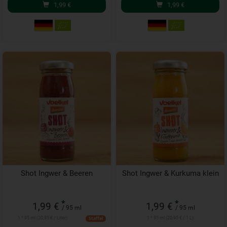
1,99
€
1,99
€
Shot Ingwer & Beeren
Shot Ingwer & Kurkuma klein
*
*
1,99 €
1,99 €
/ 95 ml
/ 95 ml
1 * 95 ml (20,95 € / Liter)
1 * 95 ml (20,95 € / 1 L)
Staffel