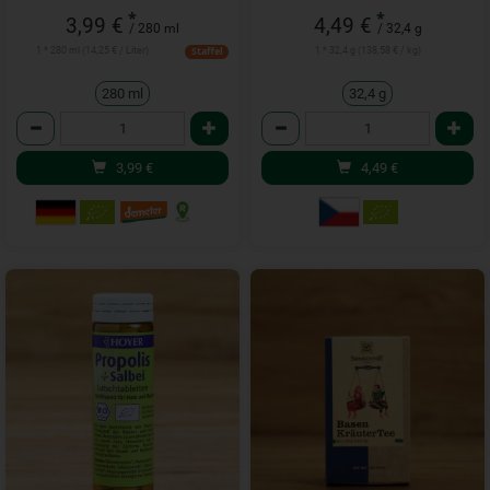
*
*
3,99 €
4,49 €
/ 280 ml
/ 32,4 g
1 * 280 ml (14,25 € / Liter)
1 * 32,4 g (138,58 € / kg)
Staffel
280 ml
32,4 g
Anzahl
Anzahl
3,99
€
4,49
€