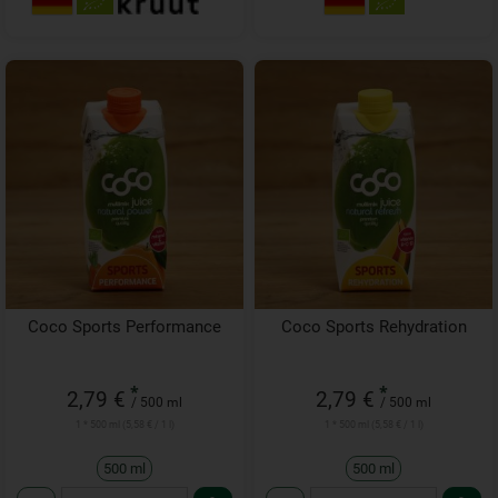
Coco Sports Performance
Coco Sports Rehydration
*
*
2,79 €
2,79 €
/ 500 ml
/ 500 ml
1 * 500 ml (5,58 € / 1 l)
1 * 500 ml (5,58 € / 1 l)
500 ml
500 ml
Anzahl
Anzahl