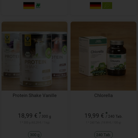
Protein Shake Vanille
Chlorella
*
*
18,99 €
19,99 €
/ 300 g
/ 240 Tab.
1 * 300 g (63,29 € / 1 kg)
1 * 240 Tab. (19,99 € / 100 g)
300 g
240 Tab.