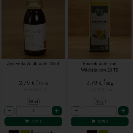
Ayurveda Wildkräuter Shot
Basenkräuter mit
Wildkräutern 20 TB
*
*
2,79 €
2,79 €
/ 60 ml
/ 30 g
1 * 60 ml (46,50 € / 1 l)
1 * 30 g (93,00 € / kg)
60 ml
30 g
Anzahl
Anzahl
2,79
€
2,79
€