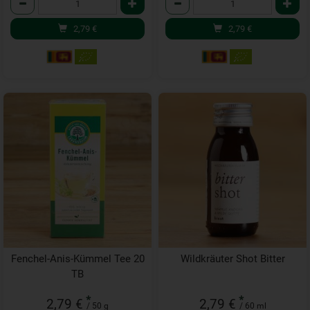
2,79
€
2,79
€
Fenchel-Anis-Kümmel Tee 20
Wildkräuter Shot Bitter
TB
*
*
2,79 €
2,79 €
/ 50 g
/ 60 ml