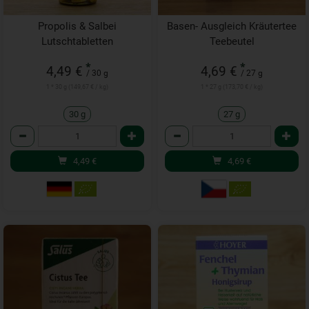
Propolis & Salbei
Basen- Ausgleich Kräutertee
Lutschtabletten
Teebeutel
*
*
4,49 €
4,69 €
/ 30 g
/ 27 g
1 * 30 g (149,67 € / kg)
1 * 27 g (173,70 € / kg)
30 g
27 g
Anzahl
Anzahl
4,49
€
4,69
€