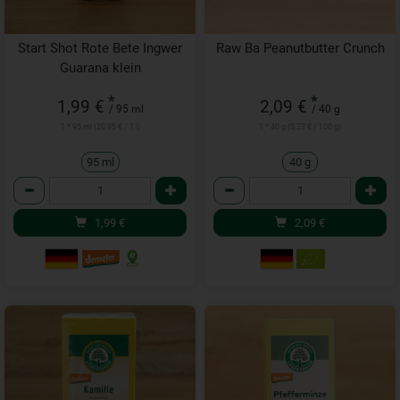
Start Shot Rote Bete Ingwer
Raw Ba Peanutbutter Crunch
Guarana klein
*
*
1,99 €
2,09 €
/ 95 ml
/ 40 g
1 * 95 ml (20,95 € / 1 l)
1 * 40 g (5,23 € / 100 g)
95 ml
40 g
Anzahl
Anzahl
1,99
€
2,09
€