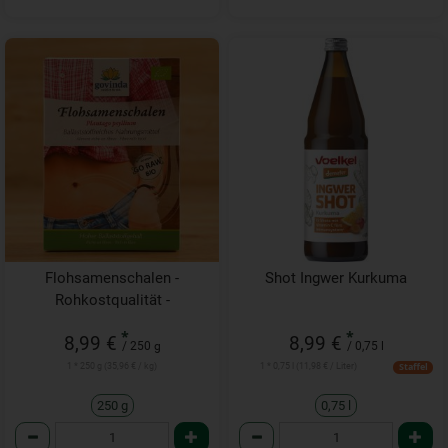
Flohsamenschalen -
Shot Ingwer Kurkuma
Rohkostqualität -
*
*
8,99 €
8,99 €
/ 250 g
/ 0,75 l
1 * 250 g (35,96 € / kg)
1 * 0,75 l (11,98 € / Liter)
Staffel
250 g
0,75 l
Anzahl
Anzahl