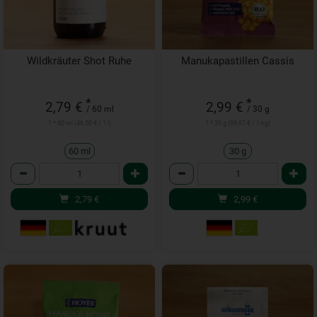
Wildkräuter Shot Ruhe
Manukapastillen Cassis
*
*
2,79 €
2,99 €
/ 60 ml
/ 30 g
1 * 60 ml (46,50 € / 1 l)
1 * 30 g (99,67 € / 1 kg)
60 ml
30 g
Anzahl
Anzahl
2,79
€
2,99
€