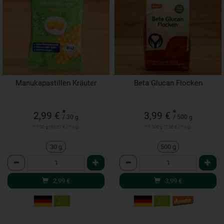
Manukapastillen Kräuter
Beta Glucan Flocken
*
*
2,99 €
3,99 €
/ 30 g
/ 500 g
1 * 30 g (99,67 € / 1 kg)
1 * 500 g (7,98 € / 1 kg)
30 g
500 g
Anzahl
Anzahl
2,99
€
3,99
€