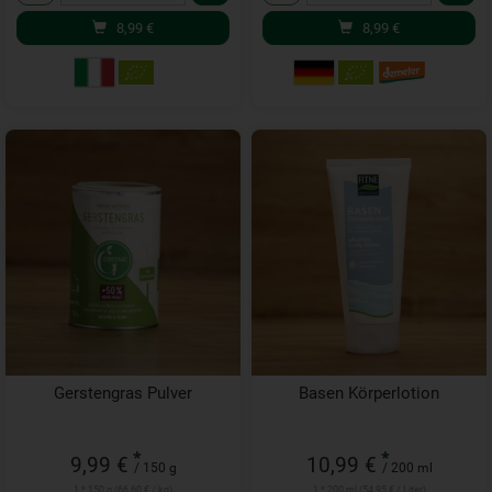
8,99
€
8,99
€
Gerstengras Pulver
Basen Körperlotion
*
*
9,99 €
10,99 €
/ 150 g
/ 200 ml
1 * 150 g (66,60 € / kg)
1 * 200 ml (54,95 € / Liter)