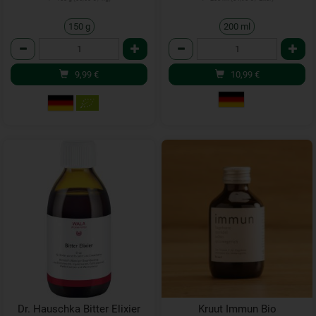
150 g
200 ml
Anzahl
Anzahl
9,99
€
10,99
€
Dr. Hauschka Bitter Elixier
Kruut Immun Bio