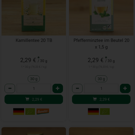
Kamillentee 20 TB
Pfefferminztee im Beutel 20
x 1,5 g
*
*
2,29 €
2,29 €
/ 30 g
/ 30 g
1 * 30 g (76,33 € / kg)
1 * 30 g (76,33 € / kg)
30 g
30 g
Anzahl
Anzahl
2,29
€
2,29
€