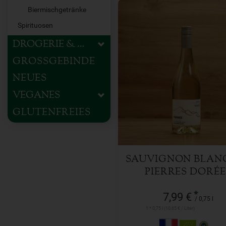
Biermischgetränke
Spirituosen
DROGERIE & HAUSHALT
GROSSGEBINDE
NEUES
0,75 l
Anzahl
VEGANES
GLUTENFREIES
7,99
€
SAUVIGNON BLANC
PIERRES DORÉE
*
7,99 €
/ 0,75 l
1 * 0,75 l (10,65 € / Liter)