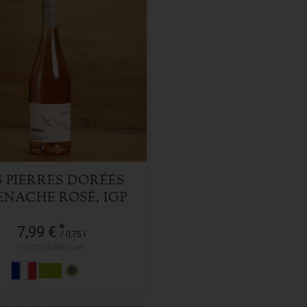
0,75 l
l
7,99
€
S PIERRES DORÉES
NACHE ROSÉ, IGP
*
7,99 €
/ 0,75 l
1 * 0,75 l (10,65 € / Liter)