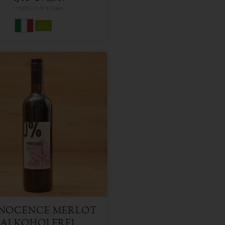
1 * 0,375 l (11,97 € / Liter)
750 ml
l
7,49
€
NOCENCE MERLOT
ALKOHOLFREI