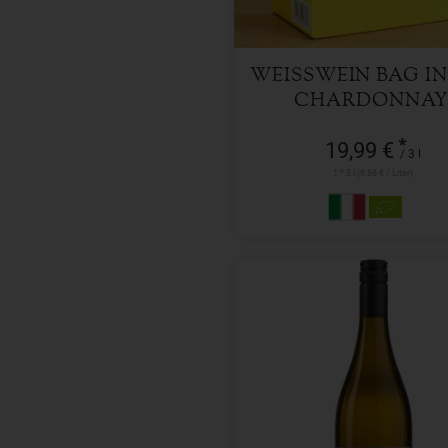
WEISSWEIN BAG IN 
HARDONNAY, 
ROCKEN
*
19,99 €
/ 3 l
1 * 3 l (6,68 € / Liter)
0,75 l
Anzahl