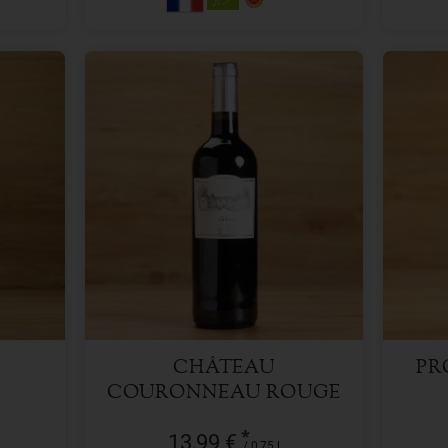
0,75 l
Anzahl
Anzah
13,99
€
CHÂTEAU
PR
COURONNEAU ROUGE
BORDEAUX
*
13,99 €
/ 0,75 l