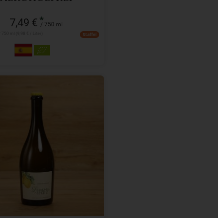
*
7,49 €
/ 750 ml
* 750 ml (9,98 € / Liter)
Staffel
0,75l
l
bald wieder verfügbar