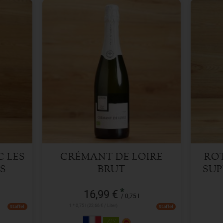
0,75 l
Anzahl
Anzah
16,99
€
 LES
CRÉMANT DE LOIRE
RO
S
BRUT
SUP
*
16,99 €
/ 0,75 l
1 * 0,75 l (22,66 € / Liter)
Staffel
Staffel