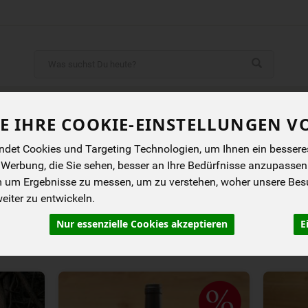
Produkt
ENES
BIOKISTEN
ANGEBOTE
NEUES
I
E IHRE COOKIE-EINSTELLUNGEN V
det Cookies und Targeting Technologien, um Ihnen ein besseres 
 Werbung, die Sie sehen, besser an Ihre Bedürfnisse anzupassen
& Schaumwein
Alkoholfreie Alternativen
m um Ergebnisse zu messen, um zu verstehen, woher unsere Be
iter zu entwickeln.
Nur essenzielle Cookies akzeptieren
E
rung
Allergene