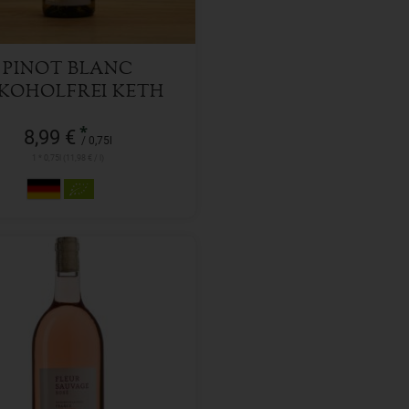
PINOT BLANC
KOHOLFREI KETH
*
8,99 €
/ 0,75l
1 * 0,75l (11,98 € / l)
1 l
l