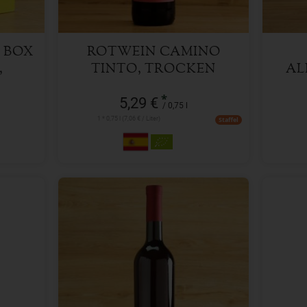
BOX C
ROTWEIN CAMINO
T
TINTO, TROCKEN
AL
*
5,29 €
/ 0,75 l
1 * 0,75 l (7,06 € / Liter)
Staffel
0,75 l
Anzahl
Anzah