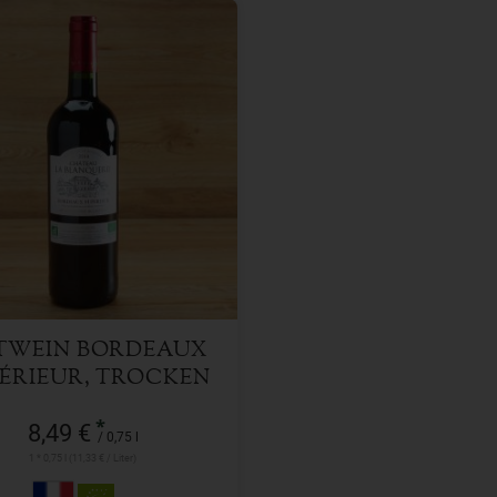
0,75 l
l
8,49
€
TWEIN BORDEAUX
ÉRIEUR, TROCKEN
*
8,49 €
/ 0,75 l
1 * 0,75 l (11,33 € / Liter)