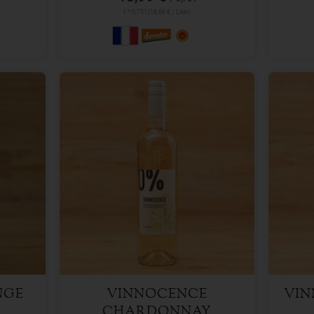
1 * 0,75 l (18,66 € / Liter)
750 ml
Anzahl
Anzah
6,99
€
NGE
VINNOCENCE
VIN
CHARDONNAY