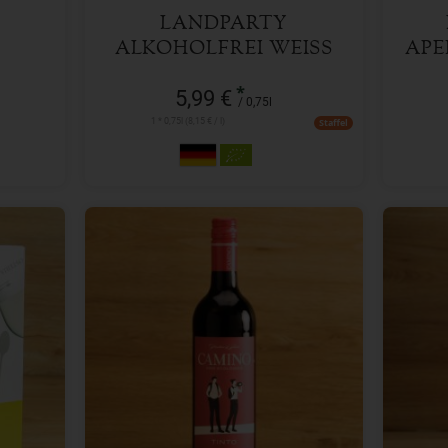
LANDPARTY
ALKOHOLFREI WEISS
APE
*
5,99 €
/ 0,75l
1 * 0,75l (8,15 € / l)
Staffel
0,75 l
Anzahl
Anzah
5,29
€