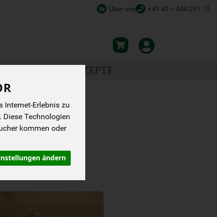
Über uns
+49 40 – 644 251 10
NSPIRATION
REZEPTE
OR
Internet-Erlebnis zu
. Diese Technologien
sucher kommen oder
instellungen ändern