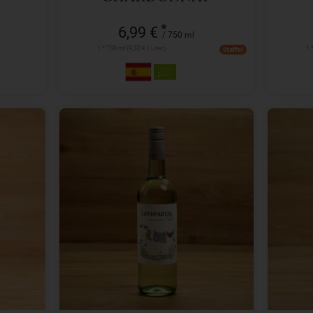
ALKOHOLFREI
*
6,99 €
/ 750 ml
1 * 750 ml (9,32 € / Liter)
1 
Staffel
0,75l
Anzahl
Anzah
5,99
€