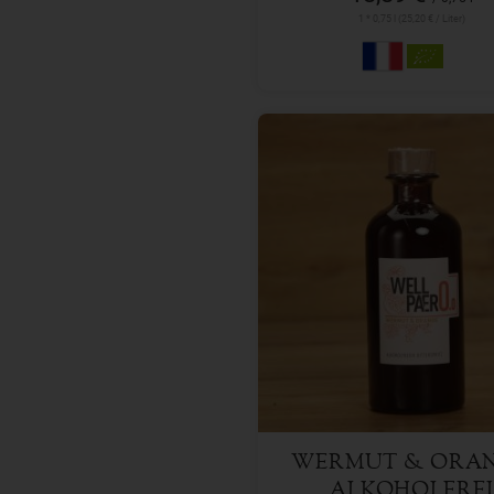
1 * 0,75 l (25,20 € / Liter)
350 ml
Anzahl
14,95
€
WERMUT & ORA
ALKOHOLFREI