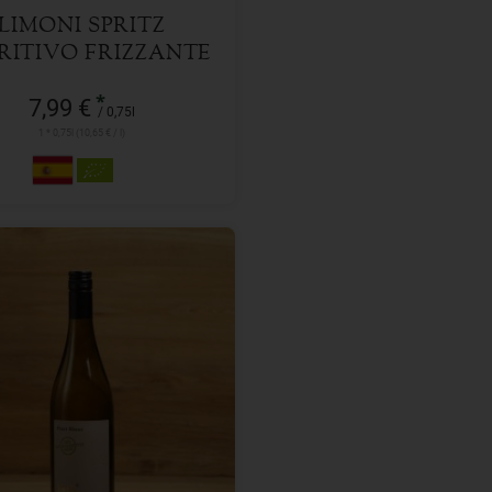
LIMONI SPRITZ
RITIVO FRIZZANTE
*
7,99 €
/ 0,75l
1 * 0,75l (10,65 € / l)
0,75l
l
8,99
€