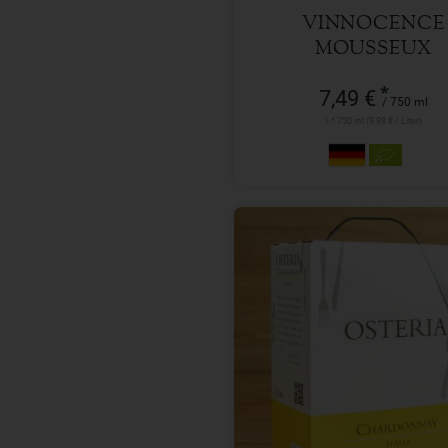
VINNOCENCE
MOUSSEUX
ALKOHOLFREI
*
7,49 €
/ 750 ml
1 * 750 ml (9,98 € / Liter)
3 l
Anzahl
19,99
€