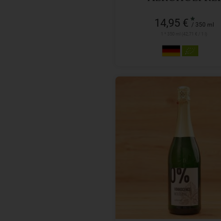
*
14,95 €
/ 350 ml
1 * 350 ml (42,71 € / 1 l)
750 ml
Anzahl
7,49
€