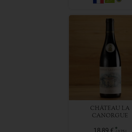
0,75 l
Anzahl
18,89
€
CHÂTEAU LA
CANORGUE
*
18,89 €
/ 0,75 l