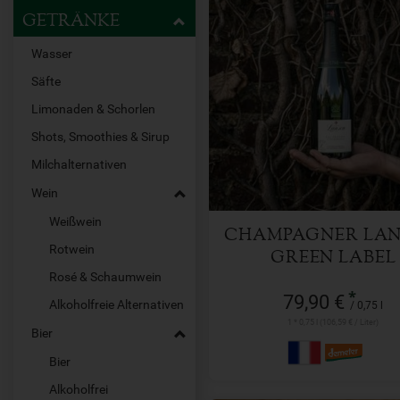
GETRÄNKE
Wasser
Säfte
0,75 l
Limonaden & Schorlen
Anzahl
Shots, Smoothies & Sirup
79,90
€
Milchalternativen
Wein
Weißwein
CHAMPAGNER LA
Rotwein
GREEN LABEL
Rosé & Schaumwein
*
79,90 €
Alkoholfreie Alternativen
/ 0,75 l
1 * 0,75 l (106,59 € / Liter)
Bier
Bier
Alkoholfrei