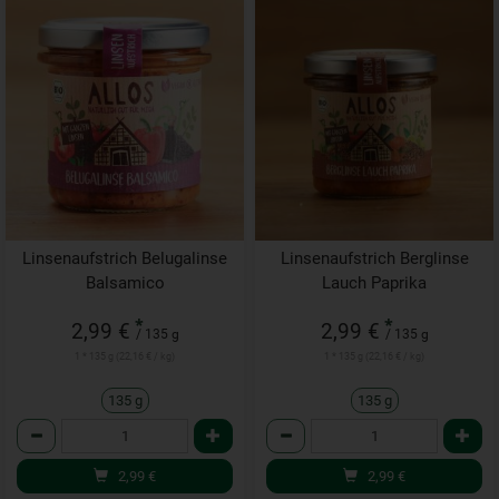
Linsenaufstrich Belugalinse
Linsenaufstrich Berglinse
Balsamico
Lauch Paprika
*
*
2,99 €
2,99 €
/ 135 g
/ 135 g
1 * 135 g (22,16 € / kg)
1 * 135 g (22,16 € / kg)
135 g
135 g
Anzahl
Anzahl
2,99
€
2,99
€