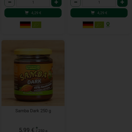
Anzahl
Anzahl
4,29
€
4,29
€
Samba Dark 250 g
*
5,99 €
/ 250 g