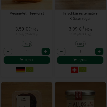
VeganeArt...Teewurst
Frischkäsealternative
Kräuter vegan
*
*
3,59 €
3,99 €
/ 140 g
/ 140 g
1 * 140 g (25,63 € / kg)
1 * 140 g (28,49 € / kg)
140 g
140 g
Anzahl
Anzahl
3,59
€
3,99
€