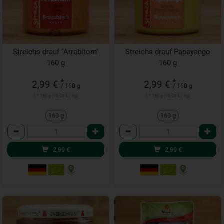
Streichs drauf ''Arrabitom''
Streichs drauf Papayango
160 g
160 g
*
*
2,99 €
2,99 €
/ 160 g
/ 160 g
1 * 160 g (18,69 € / kg)
1 * 160 g (18,69 € / kg)
160 g
160 g
Anzahl
Anzahl
2,99
€
2,99
€