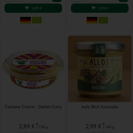
2,89
€
2,89
€
Cashew Creme - Dattel-Curry
aufs Brot Avocado
*
*
2,89 €
2,99 €
/ 150 g
/ 140 g