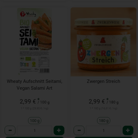
Wheaty Aufschnitt Seitami,
Zwergen Streich
Vegan Salami Art
*
*
2,99 €
2,99 €
/ 100 g
/ 180 g
1 * 100 g (29,90 € / kg)
1 * 180 g (16,61 € / kg)
100 g
180 g
Anzahl
Anzahl