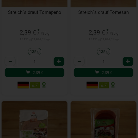
Streich´s drauf Tomapeño
Streich´s drauf Tomesan
*
*
2,39 €
2,39 €
/ 135 g
/ 135 g
1 * 135 g (17,70 € / 1 kg)
1 * 135 g (17,70 € / 1 kg)
135 g
135 g
Anzahl
Anzahl
2,39
€
2,39
€