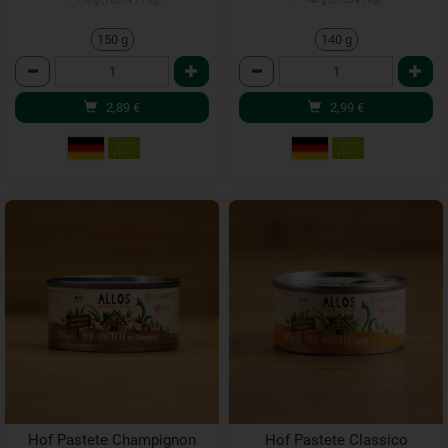
1 * 150 g (19,27 € / 1 kg)
1 * 140 g (21,35 € / kg)
150 g
140 g
Anzahl
Anzahl
2,89
€
2,99
€
Hof Pastete Champignon
Hof Pastete Classico