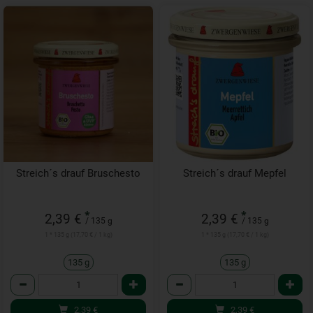
Streich´s drauf Bruschesto
Streich´s drauf Mepfel
*
*
2,39 €
2,39 €
/ 135 g
/ 135 g
1 * 135 g (17,70 € / 1 kg)
1 * 135 g (17,70 € / 1 kg)
135 g
135 g
Anzahl
Anzahl
2,39
€
2,39
€