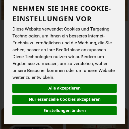
NEHMEN SIE IHRE COOKIE-
EINSTELLUNGEN VOR
Wheaty Lyoner Art mit
Naturli Vegan Block
Diese Website verwendet Cookies und Targeting
Paprika
Streichfett 75%
Technologien, um Ihnen ein besseres Internet-
Erlebnis zu ermöglichen und die Werbung, die Sie
*
*
2,29 €
2,39 €
/ 80 g
/ 200 g
sehen, besser an Ihre Bedürfnisse anzupassen.
1 * 80 g (28,63 € / 1 kg)
1 * 200 g (11,95 € / kg)
Diese Technologien nutzen wir außerdem um
80 g
200 g
Ergebnisse zu messen, um zu verstehen, woher
Anzahl
Anzahl
unsere Besucher kommen oder um unsere Website
weiter zu entwickeln.
2,29
€
2,39
€
Alle akzeptieren
Nur essenzielle Cookies akzeptieren
Einstellungen ändern