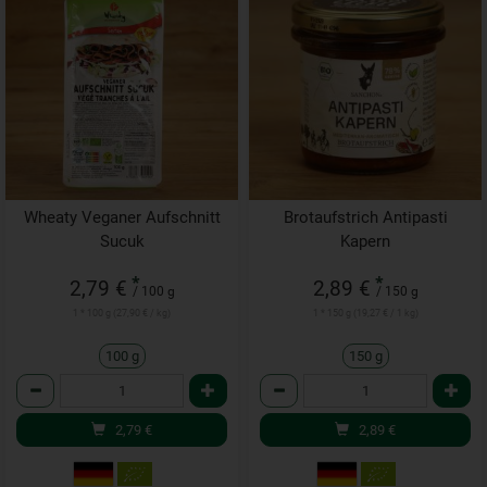
Wheaty Veganer Aufschnitt
Brotaufstrich Antipasti
Sucuk
Kapern
*
*
2,79 €
2,89 €
/ 100 g
/ 150 g
1 * 100 g (27,90 € / kg)
1 * 150 g (19,27 € / 1 kg)
100 g
150 g
Anzahl
Anzahl
2,79
€
2,89
€