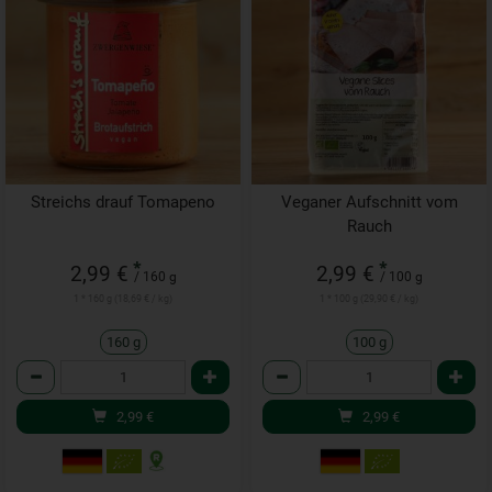
Streichs drauf Tomapeno
Veganer Aufschnitt vom
Rauch
*
*
2,99 €
2,99 €
/ 160 g
/ 100 g
1 * 160 g (18,69 € / kg)
1 * 100 g (29,90 € / kg)
160 g
100 g
Anzahl
Anzahl
2,99
€
2,99
€