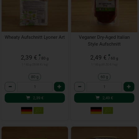
Wheaty Aufschnitt Lyoner Art
Veganer Dry-Aged Italian
Style Aufschnitt
*
*
2,39 €
2,49 €
/ 80 g
/ 60 g
1 * 80 g (29,88 € / kg)
1 * 60 g (41,50 € / kg)
80 g
60 g
Anzahl
Anzahl
2,39
€
2,49
€