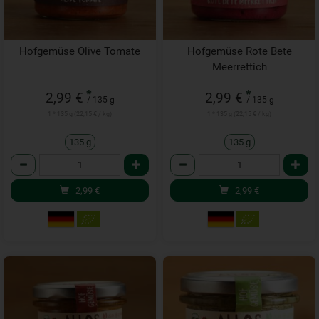
Hofgemüse Olive Tomate
Hofgemüse Rote Bete
Meerrettich
*
*
2,99 €
2,99 €
/ 135 g
/ 135 g
1 * 135 g (22,15 € / kg)
1 * 135 g (22,15 € / kg)
135 g
135 g
Anzahl
Anzahl
2,99
€
2,99
€