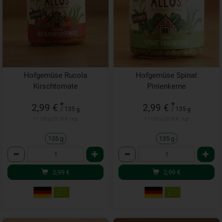
Hofgemüse Rucola
Hofgemüse Spinat
Kirschtomate
Pinienkerne
*
*
2,99 €
2,99 €
/ 135 g
/ 135 g
1 * 135 g (22,16 € / kg)
1 * 135 g (22,16 € / kg)
135 g
135 g
Anzahl
Anzahl
2,99
€
2,99
€