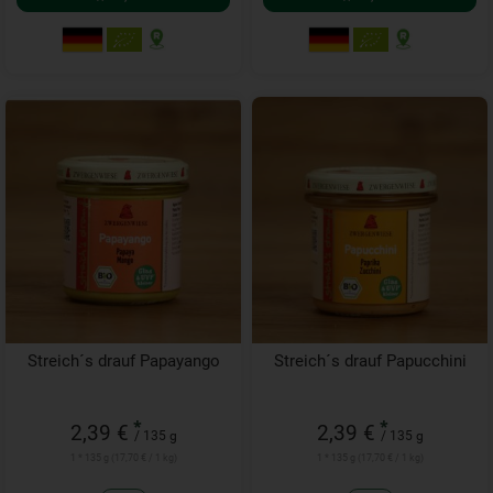
Streich´s drauf Papayango
Streich´s drauf Papucchini
*
*
2,39 €
2,39 €
/ 135 g
/ 135 g
1 * 135 g (17,70 € / 1 kg)
1 * 135 g (17,70 € / 1 kg)