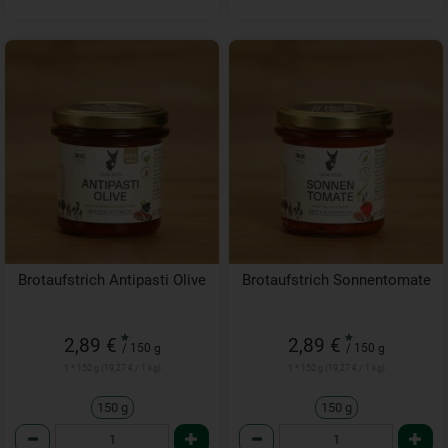
Brotaufstrich Antipasti Olive
Brotaufstrich Sonnentomate
*
*
2,89 €
2,89 €
/ 150 g
/ 150 g
1 * 150 g (19,27 € / 1 kg)
1 * 150 g (19,27 € / 1 kg)
150 g
150 g
Anzahl
Anzahl