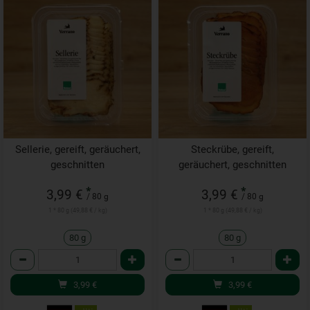
Sellerie, gereift, geräuchert,
Steckrübe, gereift,
geschnitten
geräuchert, geschnitten
*
*
3,99 €
3,99 €
/ 80 g
/ 80 g
1 * 80 g (49,88 € / kg)
1 * 80 g (49,88 € / kg)
80 g
80 g
Anzahl
Anzahl
3,99
€
3,99
€