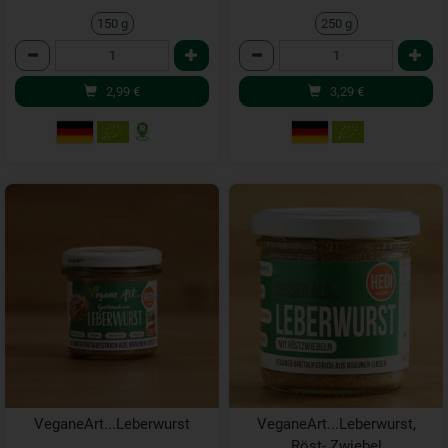
150 g
250 g
Anzahl
Anzahl
2,99
€
3,29
€
VeganeArt...Leberwurst
VeganeArt...Leberwurst,
Röst- Zwiebel