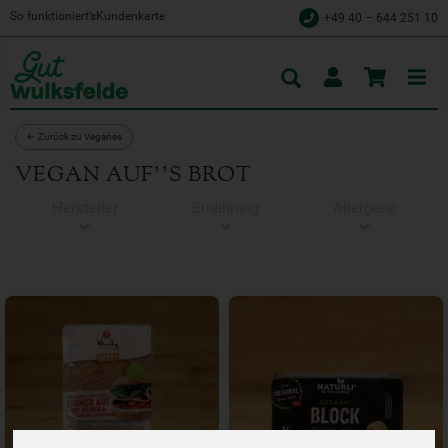
So funktioniert’s
Kundenkarte
+49 40 – 644 251 10
Toggle
cart
← Zurück zu Veganes
VEGAN AUF''S BROT
Hersteller
Ernährung
Allergene