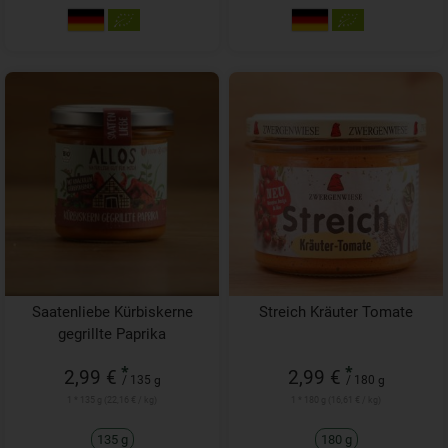
Saatenliebe Kürbiskerne
Streich Kräuter Tomate
gegrillte Paprika
*
*
2,99 €
2,99 €
/ 135 g
/ 180 g
1 * 135 g (22,16 € / kg)
1 * 180 g (16,61 € / kg)
135 g
180 g