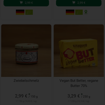
2,99
€
2,99
€
Zwiebelschmelz
Vegan But Better, vegane
Butter 70%
*
*
2,99 €
3,29 €
/ 150 g
/ 250 g
1 * 150 g (19,93 € / kg)
1 * 250 g (13,16 € / kg)