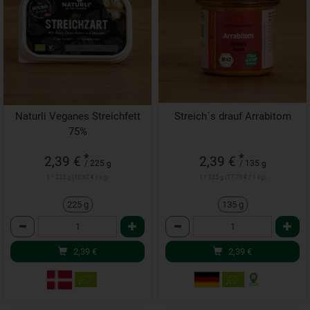
Naturli Veganes Streichfett
Streich´s drauf Arrabitom
75%
*
*
2,39 €
2,39 €
/ 225 g
/ 135 g
1 * 225 g (10,62 € / kg)
1 * 135 g (17,70 € / 1 kg)
225 g
135 g
Anzahl
Anzahl
2,39
€
2,39
€