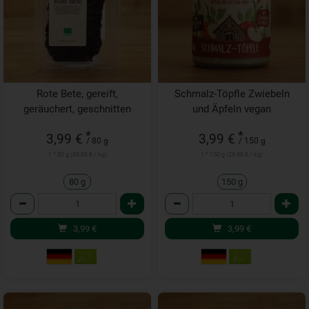
Rote Bete, gereift,
Schmalz-Töpfle Zwiebeln
geräuchert, geschnitten
und Äpfeln vegan
*
*
3,99 €
3,99 €
/ 80 g
/ 150 g
1 * 80 g (49,88 € / kg)
1 * 150 g (26,60 € / kg)
80 g
150 g
Anzahl
Anzahl
3,99
€
3,99
€