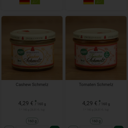
Cashew Schmelz
Tomaten Schmelz
*
*
4,29 €
4,29 €
/ 160 g
/ 160 g
1 * 160 g (26,81 € / kg)
1 * 160 g (26,81 € / kg)
160 g
160 g