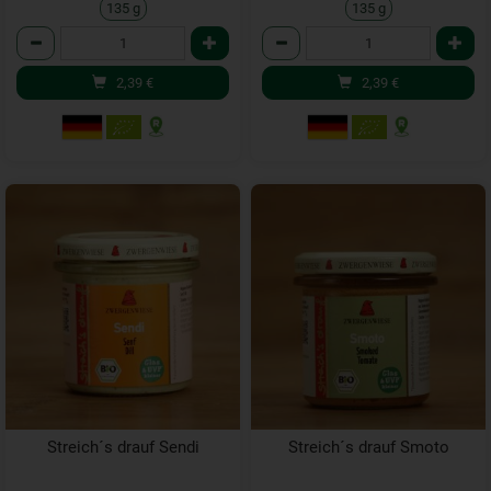
135 g
135 g
Anzahl
Anzahl
2,39
€
2,39
€
Streich´s drauf Sendi
Streich´s drauf Smoto