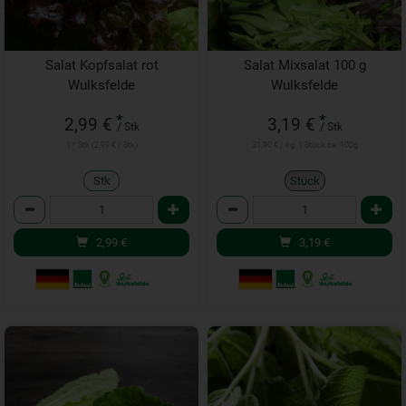
Salat Kopfsalat rot
Salat Mixsalat 100 g
Wulksfelde
Wulksfelde
*
*
2,99 €
3,19 €
/ Stk
/ Stk
1 * Stk (2,99 € / Stk)
31,90 € / kg, 1 Stück ca. 100g
Stk
Stück
Anzahl
Anzahl
2,99
€
3,19
€