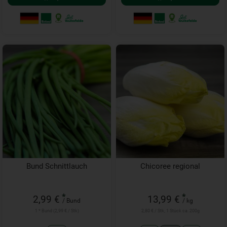
Bund Schnittlauch
Chicoree regional
*
*
2,99 €
13,99 €
/ Bund
/ kg
1 * Bund (2,99 € / Stk)
2,80 € / Stk, 1 Stück ca. 200g