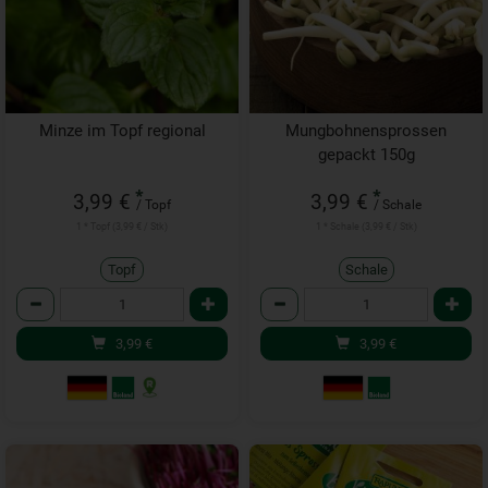
Minze im Topf regional
Mungbohnensprossen
gepackt 150g
*
*
3,99 €
3,99 €
/ Topf
/ Schale
1 * Topf (3,99 € / Stk)
1 * Schale (3,99 € / Stk)
Topf
Schale
Anzahl
Anzahl
3,99
€
3,99
€