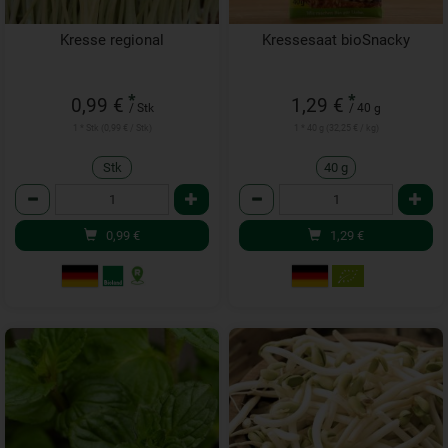
Kresse regional
Kressesaat bioSnacky
*
*
0,99 €
1,29 €
/ Stk
/ 40 g
1 * Stk (0,99 € / Stk)
1 * 40 g (32,25 € / kg)
Stk
40 g
Anzahl
Anzahl
0,99
€
1,29
€