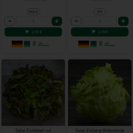
1 * Stück (2,99 € / Stk)
1 * Stk (2,99 € / Stk)
Stück
Stk
Anzahl
Anzahl
2,99
€
2,99
€
Salat Eichblatt rot
Salat Eisberg Wulksfelde