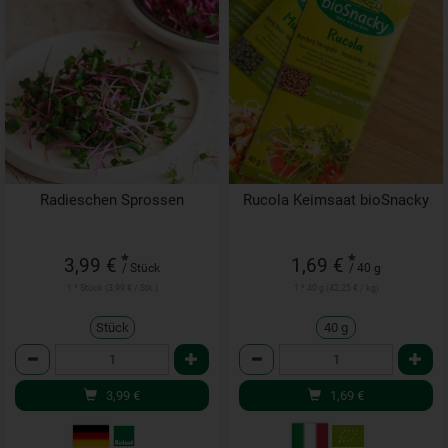
Radieschen Sprossen
Rucola Keimsaat bioSnacky
*
*
3,99 €
1,69 €
/ Stück
/ 40 g
1 * Stück (3,99 € / Stk.)
1 * 40 g (42,25 € / kg)
Stück
40 g
Anzahl
Anzahl
3,99
€
1,69
€