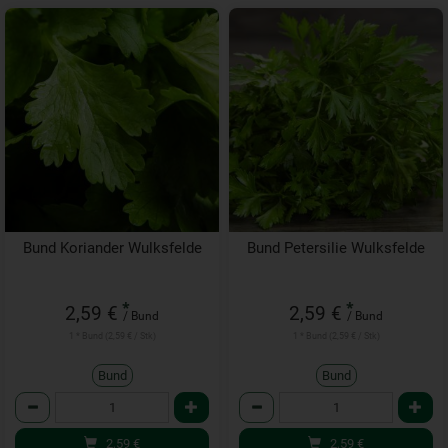
Bund Koriander Wulksfelde
Bund Petersilie Wulksfelde
*
*
2,59 €
2,59 €
/ Bund
/ Bund
1 * Bund (2,59 € / Stk)
1 * Bund (2,59 € / Stk)
Bund
Bund
Anzahl
Anzahl
2,59
€
2,59
€