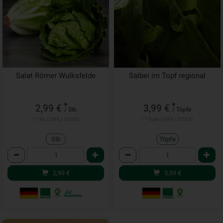
Salat Römer Wulksfelde
Salbei im Topf regional
*
*
2,99 €
3,99 €
/ Stk
/ Töpfe
1 * Stk (2,99 € / STÜCK)
1 * Töpfe (3,99 € / STÜCK)
Stk
Töpfe
Anzahl
Anzahl
2,99
€
3,99
€