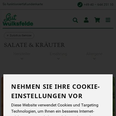
So funktioniert’s
Kundenkarte
+49 40 – 644 251 10
Toggle
cart
← Zurück zu Gemüse
SALATE & KRÄUTER
Hersteller
Ernährung
Allergene
NEHMEN SIE IHRE COOKIE-
EINSTELLUNGEN VOR
Diese Website verwendet Cookies und Targeting
Technologien, um Ihnen ein besseres Internet-