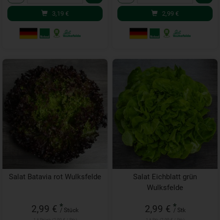
3,19
€
2,99
€
Salat Batavia rot Wulksfelde
Salat Eichblatt grün
Wulksfelde
*
*
2,99 €
2,99 €
/ Stück
/ Stk