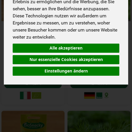
Erlebnis zu ermöglichen und die Werbung, die Sie
sehen, besser an Ihre Bedürfnisse anzupassen.
Diese Technologien nutzen wir außerdem um
Ergebnisse zu messen, um zu verstehen, woher
Alfalfa Luzerne Keimsaat
Basilikum im Topf regional
unsere Besucher kommen oder um unsere Website
bioSnacky
weiter zu entwickeln.
*
*
1,29 €
3,99 €
/ 40 g
/ Stk
Alle akzeptieren
1 * 40 g (32,25 € / kg)
1 * Stk (3,99 € / Topf)
Nur essenzielle Cookies akzeptieren
40 g
Stk
Anzahl
Anzahl
Einstellungen ändern
1,29
€
3,99
€