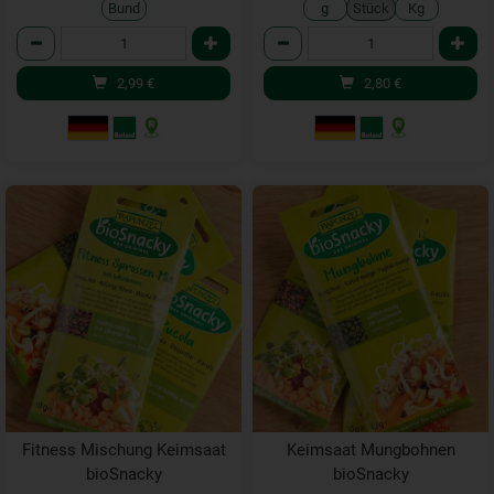
Bund
g
Stück
Kg
Anzahl
Anzahl
2,99
€
2,80
€
Fitness Mischung Keimsaat
Keimsaat Mungbohnen
bioSnacky
bioSnacky