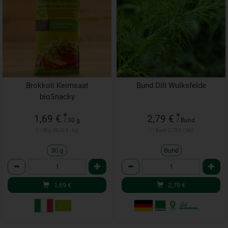
Brokkoli Keimsaat
Bund Dill Wulksfelde
bioSnacky
*
*
1,69 €
2,79 €
/ 30 g
/ Bund
1 * 30 g (56,33 € / kg)
1 * Bund (2,79 € / Stk)
30 g
Bund
Anzahl
Anzahl
1,69
€
2,79
€