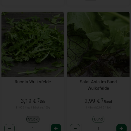
Rucola Wulksfelde
Salat Asia im Bund
Wulksfelde
*
*
3,19 €
2,99 €
/ Stk
/ Bund
31,90 € / kg, 1 Stück ca. 100g
1 * Bund (2,99 € / Stk)
Stück
Bund
Anzahl
Anzahl