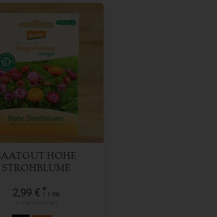
1 Stk
l
2,99
€
SAATGUT HOHE
STROHBLUME
*
2,99 €
/ 1 Stk
1 * 1 Stk (2,99 € / Stk)