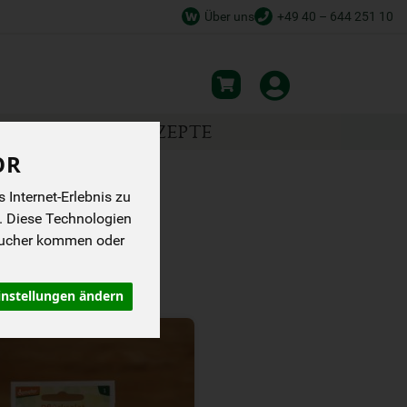
Über uns
+49 40 – 644 251 10
NSPIRATION
REZEPTE
OR
Internet-Erlebnis zu
. Diese Technologien
sucher kommen oder
instellungen ändern