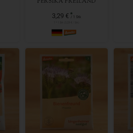
PERSIKA FREILAND
*
3,29 €
/ 1 Stk
1 * 1 Stk (3,29 € / Stk)
1 Stk
Anzahl
Anzah
3,29
€