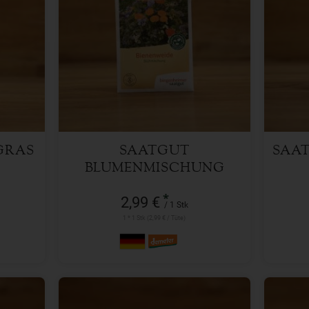
1 Stk
Anzahl
Anzah
2,99
€
GRAS
SAATGUT
SAA
BLUMENMISCHUNG
BIENENWEIDE
*
2,99 €
/ 1 Stk
1 * 1 Stk (2,99 € / Tüte)