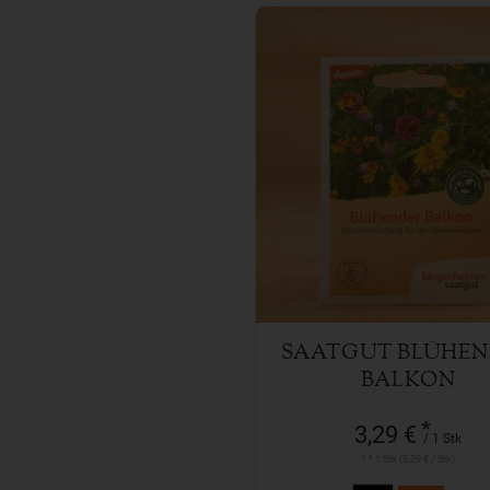
1 Stk
Anzahl
3,29
€
SAATGUT BLÜHE
BALKON
*
3,29 €
/ 1 Stk
1 * 1 Stk (3,29 € / Stk)