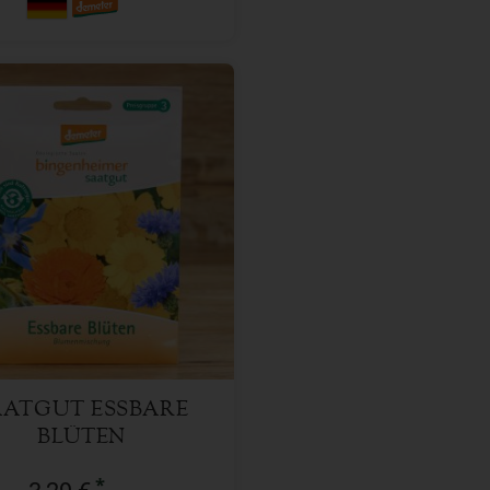
1 Stk
l
3,29
€
AATGUT ESSBARE
BLÜTEN
*