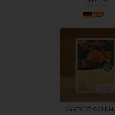
1,99 €
/ 1 Stk
1 * 1 Stk (1,99 € / Stk)
1 Stk
Anzahl
3,29
€
SAATGUT GOLDM