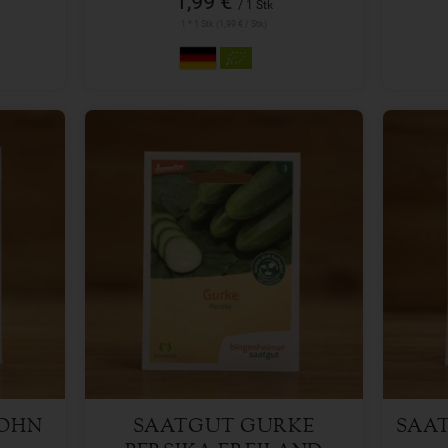
1,99 €
/ 1 Stk
1 * 1 Stk (1,99 € / Stk)
1 Stk
Anzahl
Anzah
3,29
€
OHN
SAATGUT GURKE
SAA