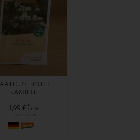
1 Stk
l
1,99
€
SAATGUT ECHTE
KAMILLE
*
1,99 €
/ 1 Stk
1 * 1 Stk (1,99 € / Tüte)