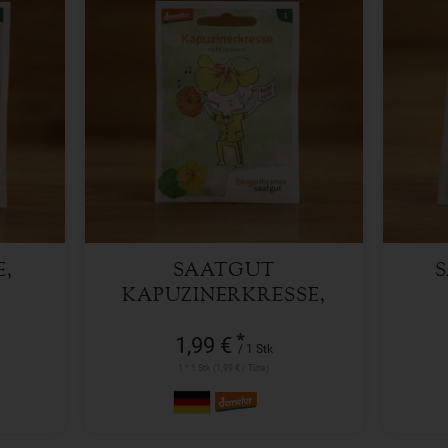
1 Stk
Anzahl
Anzah
1,99
€
E,
SAATGUT
N
KAPUZINERKRESSE,
NICHT RANKEND
*
1,99 €
/ 1 Stk
1 * 1 Stk (1,99 € / Tüte)