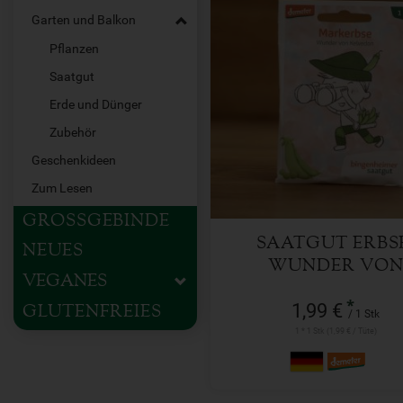
Garten und Balkon
Pflanzen
Saatgut
1 Stk
Erde und Dünger
Anzahl
Zubehör
Geschenkideen
1,99
€
Zum Lesen
GROSSGEBINDE
SAATGUT ERBS
NEUES
WUNDER VO
VEGANES
KELVEDON
*
1,99 €
GLUTENFREIES
/ 1 Stk
1 * 1 Stk (1,99 € / Tüte)