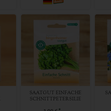
1 Stk
Anzahl
Anzah
1,99
€
SAATGUT EINFACHE
S
I
SCHNITTPETERSILIE
GLATT
*