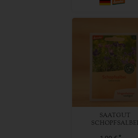
1 Stk
Anzahl
1,99
€
SAATGUT
SCHOPFSALBE
*