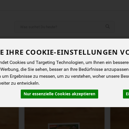
Produkt
ENES
BIOKISTEN
ANGEBOTE
NEUES
I
E IHRE COOKIE-EINSTELLUNGEN V
det Cookies und Targeting Technologien, um Ihnen ein besseres 
 Werbung, die Sie sehen, besser an Ihre Bedürfnisse anzupassen
m um Ergebnisse zu messen, um zu verstehen, woher unsere Be
iter zu entwickeln.
rung
Allergene
Nur essenzielle Cookies akzeptieren
E