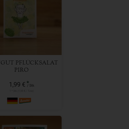
Stk
l
1,99
€
TGUT PFLÜCKSALAT
PIRO
*
1,99 €
/ Stk
1 * Stk (1,99 € / Tüte)