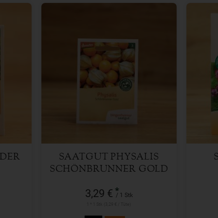
1 Stk
Anzahl
Anzah
3,29
€
NDER
SAATGUT PHYSALIS
SCHÖNBRUNNER GOLD
*
3,29 €
/ 1 Stk
1 * 1 Stk (3,29 € / Tüte)