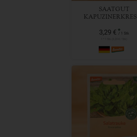
SAATGUT
KAPUZINERKRES
*
3,29 €
/ 1 Stk
1 * 1 Stk (3,29 € / Stk)
1 Stk
Anzahl
1,99
€