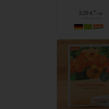
*
3,29 €
/ 1 Stk
1 * 1 Stk (3,29 € / Stk)
1 Stk
Anzahl
3,29
€