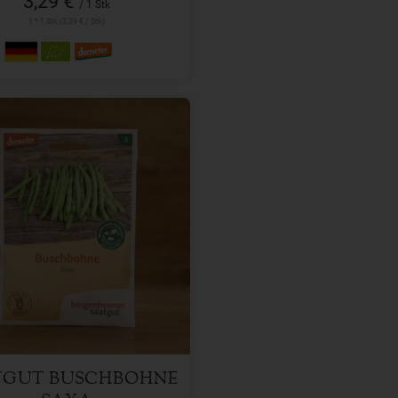
3,29 €
/ 1 Stk
1 * 1 Stk (3,29 € / Stk)
1 Stk
l
3,29
€
TGUT BUSCHBOHNE