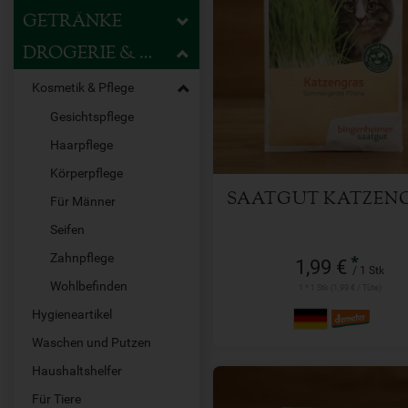
GETRÄNKE
DROGERIE & HAUSHALT
1 Stk
Anzahl
Kosmetik & Pflege
Gesichtspflege
1,99
€
Haarpflege
Körperpflege
SAATGUT KATZEN
Für Männer
Seifen
Zahnpflege
*
1,99 €
/ 1 Stk
Wohlbefinden
1 * 1 Stk (1,99 € / Tüte)
Hygieneartikel
Waschen und Putzen
Haushaltshelfer
Für Tiere