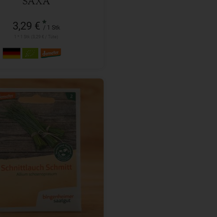
SAXA
*
3,29 €
/ 1 Stk
1 * 1 Stk (3,29 € / Tüte)
1 Stk
l
2,99
€