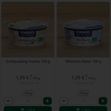
Grießpudding Vanille 150 g
Milchreis Natur 150 g
*
*
1,39 €
1,39 €
/ 150 g
/ 150 g
1 * 150 g (9,27 € / kg)
1 * 150 g (9,27 € / kg)
150 g
150 g
Anzahl
Anzahl
1,39
€
1,39
€