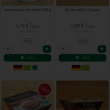
Vanillesoße mit Sahne 200 g
Bircher Müsli Classic
*
*
1,79 €
1,99 €
/ 200 g
/ 125 g
1 * 200 g (8,95 € / kg)
1 * 125 g (15,92 € / kg)
200 g
125 g
Anzahl
Anzahl
1,79
€
1,99
€