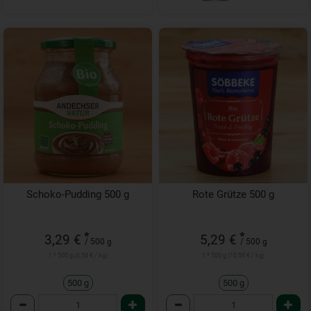
Schoko-Pudding 500 g
Rote Grütze 500 g
*
*
3,29 €
5,29 €
/ 500 g
/ 500 g
1 * 500 g (6,58 € / kg)
1 * 500 g (10,58 € / kg)
500 g
500 g
Anzahl
Anzahl