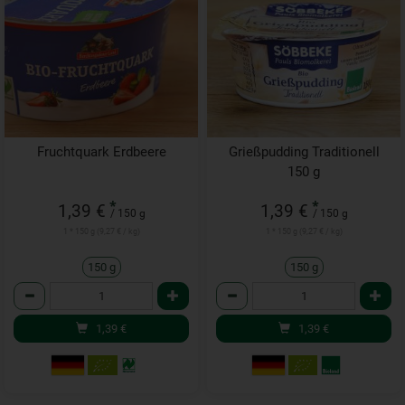
Fruchtquark Erdbeere
Grießpudding Traditionell
150 g
*
*
1,39 €
1,39 €
/ 150 g
/ 150 g
1 * 150 g (9,27 € / kg)
1 * 150 g (9,27 € / kg)
150 g
150 g
Anzahl
Anzahl
1,39
€
1,39
€