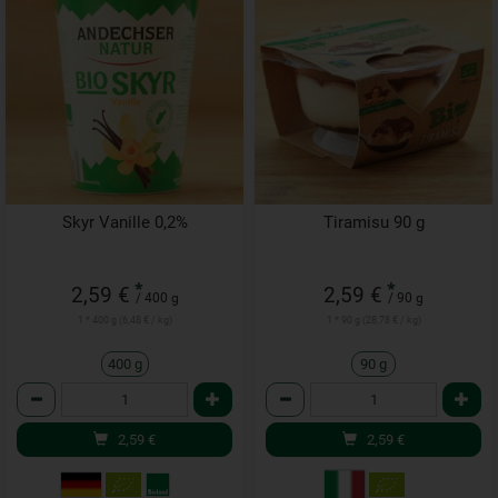
Skyr Vanille 0,2%
Tiramisu 90 g
*
*
2,59 €
2,59 €
/ 400 g
/ 90 g
1 * 400 g (6,48 € / kg)
1 * 90 g (28,78 € / kg)
400 g
90 g
Anzahl
Anzahl
2,59
€
2,59
€