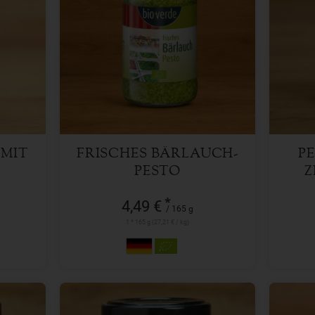
165 g
Anzahl
Anzah
4,49
€
 MIT
FRISCHES BÄRLAUCH-
PE
PESTO
Z
*
4,49 €
/ 165 g
1 * 165 g (27,21 € / kg)