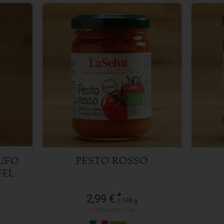
130 g
Anzahl
Anzah
2,99
€
UFO
PESTO ROSSO
FEL
*
2,99 €
/ 130 g
1 * 130 g (23,00 € / kg)