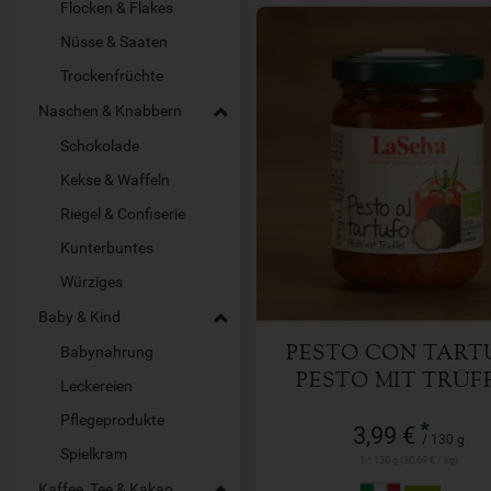
Flocken & Flakes
Nüsse & Saaten
Trockenfrüchte
Naschen & Knabbern
Schokolade
Kekse & Waffeln
130 g
Anzahl
Riegel & Confiserie
Kunterbuntes
3,99
€
Würziges
Baby & Kind
Babynahrung
PESTO CON TART
PESTO MIT TRÜF
Leckereien
Pflegeprodukte
*
3,99 €
/ 130 g
Spielkram
1 * 130 g (30,69 € / kg)
Kaffee, Tee & Kakao