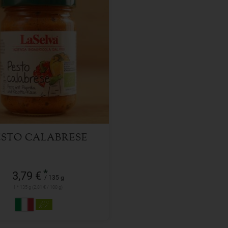
135 g
l
3,79
€
ESTO CALABRESE
*
3,79 €
/ 135 g
1 * 135 g (2,81 € / 100 g)