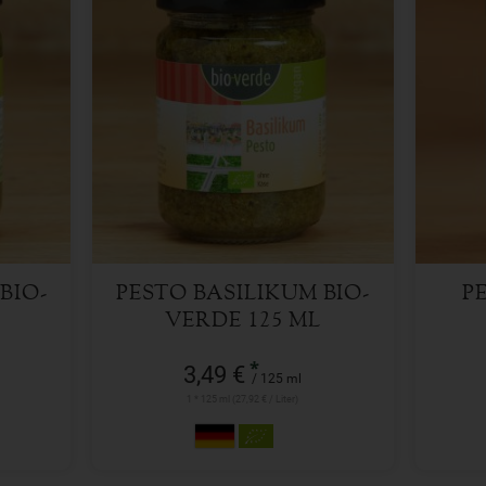
125 ml
Anzahl
Anzah
3,49
€
BIO-
PESTO BASILIKUM BIO-
P
VERDE 125 ML
*
3,49 €
/ 125 ml
1 * 125 ml (27,92 € / Liter)