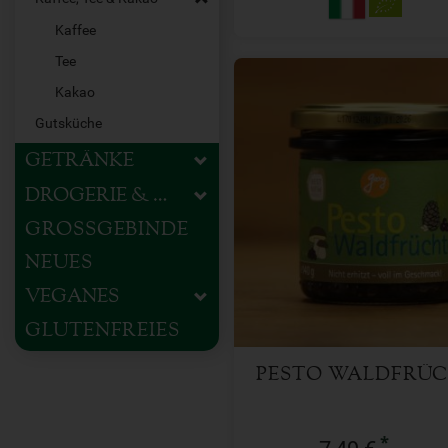
Kaffee
Tee
Kakao
Gutsküche
GETRÄNKE
DROGERIE & HAUSHALT
165 ml
GROSSGEBINDE
Anzahl
NEUES
7,49
€
VEGANES
GLUTENFREIES
PESTO WALDFRÜ
*