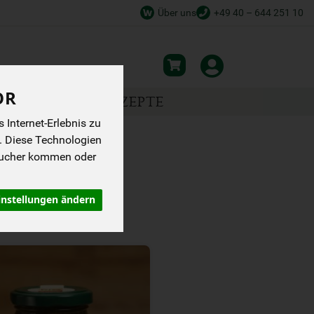
Über uns
+49 40 – 644 251 10
OR
NSPIRATION
REZEPTE
Internet-Erlebnis zu
. Diese Technologien
sucher kommen oder
instellungen ändern