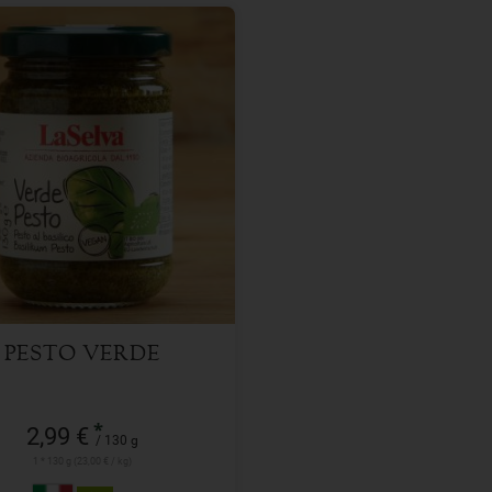
130 g
l
2,99
€
PESTO VERDE
*
2,99 €
/ 130 g
1 * 130 g (23,00 € / kg)