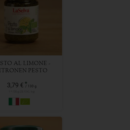
130 g
l
3,79
€
STO AL LIMONE -
ITRONEN PESTO
*
3,79 €
/ 130 g
1 * 130 g (29,15 € / kg)