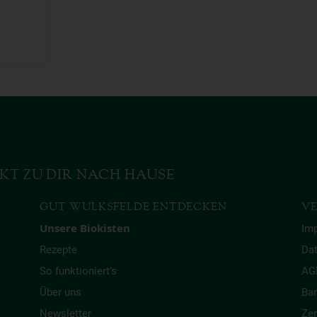
KT ZU DIR NACH HAUSE
GUT WULKSFELDE ENTDECKEN
VE
Unsere Biokisten
Im
Rezepte
Da
So funktioniert’s
AG
Über uns
Bar
Newsletter
Zer