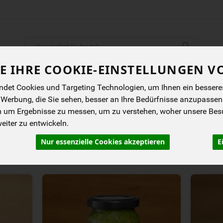
Produkt
E IHRE COOKIE-EINSTELLUNGEN V
ENES
BIOKISTEN
ANGEBOTE
NEUES
I
det Cookies und Targeting Technologien, um Ihnen ein besseres 
 Werbung, die Sie sehen, besser an Ihre Bedürfnisse anzupassen
m um Ergebnisse zu messen, um zu verstehen, woher unsere Be
iter zu entwickeln.
Nur essenzielle Cookies akzeptieren
E
rung
Allergene