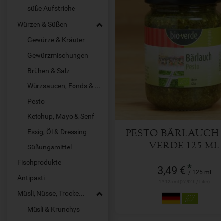
süße Aufstriche
Würzen & Süßen
Gewürze & Kräuter
Gewürzmischungen
125 ml
Anzahl
Brühen & Salz
Würzsaucen, Fonds & Pasten
3,49
€
Pesto
Ketchup, Mayo & Senf
Essig, Öl & Dressing
PESTO BÄRLAUCH 
VERDE 125 ML
Süßungsmittel
Fischprodukte
*
3,49 €
/ 125 ml
Antipasti
1 * 125 ml (27,92 € / Liter)
Müsli, Nüsse, Trockenfrüchte
Müsli & Krunchys