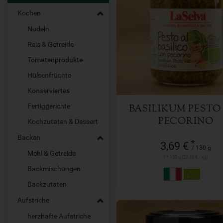
Kochen
Nudeln
130 g
Anzahl
Reis & Getreide
Tomatenprodukte
3,69
€
Hülsenfrüchte
Konserviertes
Fertiggerichte
BASILIKUM PESTO
PECORINO
Kochzutaten & Dessert
Backen
*
3,69 €
/ 130 g
Mehl & Getreide
1 * 130 g (28,38 € / kg)
Backmischungen
Backzutaten
Aufstriche
herzhafte Aufstriche