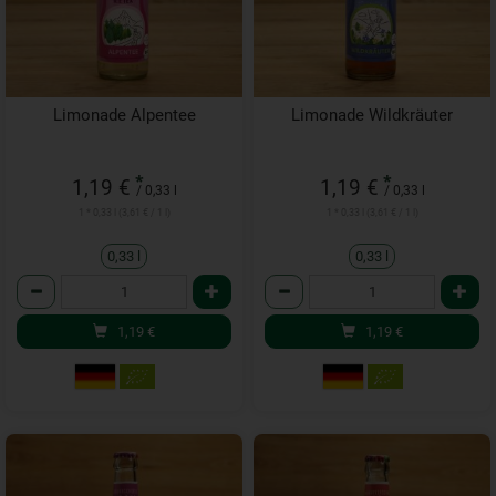
Limonade Alpentee
Limonade Wildkräuter
*
*
1,19 €
1,19 €
/ 0,33 l
/ 0,33 l
1 * 0,33 l (3,61 € / 1 l)
1 * 0,33 l (3,61 € / 1 l)
0,33 l
0,33 l
Anzahl
Anzahl
1,19
€
1,19
€