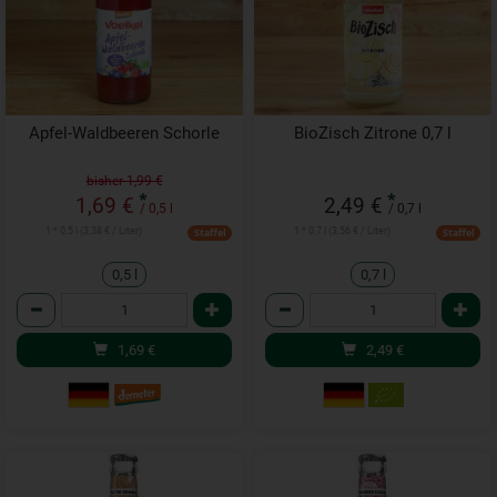
Apfel-Waldbeeren Schorle
BioZisch Zitrone 0,7 l
bisher 1,99 €
*
*
1,69 €
2,49 €
/ 0,5 l
/ 0,7 l
1 * 0,5 l (3,38 € / Liter)
1 * 0,7 l (3,56 € / Liter)
Staffel
Staffel
0,5 l
0,7 l
Anzahl
Anzahl
1,69
€
2,49
€