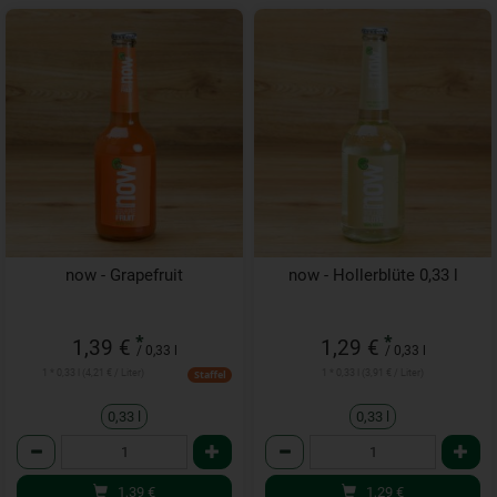
now - Grapefruit
now - Hollerblüte 0,33 l
*
*
1,39 €
1,29 €
/ 0,33 l
/ 0,33 l
1 * 0,33 l (4,21 € / Liter)
1 * 0,33 l (3,91 € / Liter)
Staffel
0,33 l
0,33 l
Anzahl
Anzahl
1,39
€
1,29
€