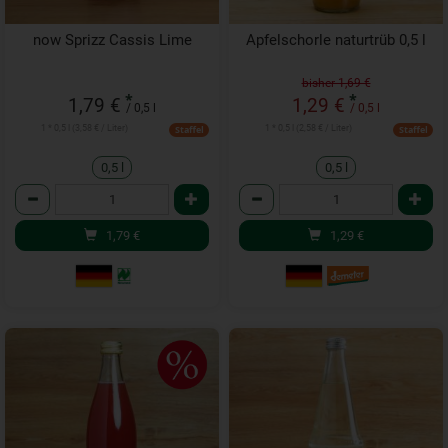
now Sprizz Cassis Lime
Apfelschorle naturtrüb 0,5 l
bisher 1,69 €
*
*
1,79 €
1,29 €
/ 0,5 l
/ 0,5 l
1 * 0,5 l (3,58 € / Liter)
1 * 0,5 l (2,58 € / Liter)
Staffel
Staffel
0,5 l
0,5 l
Anzahl
Anzahl
1,79
€
1,29
€