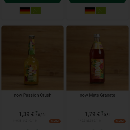
now Passion Crush
now Mate Granate
*
*
1,39 €
1,79 €
/ 0,33 l
/ 0,5 l
1 * 0,33 l (4,21 € / 1 l)
1 * 0,5 l (3,58 € / 1 l)
Staffel
Staffel