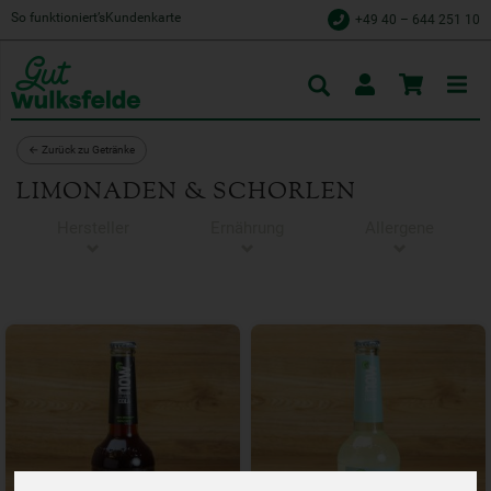
So funktioniert’s
Kundenkarte
+49 40 – 644 251 10
Toggle
cart
← Zurück zu Getränke
LIMONADEN & SCHORLEN
Hersteller
Ernährung
Allergene