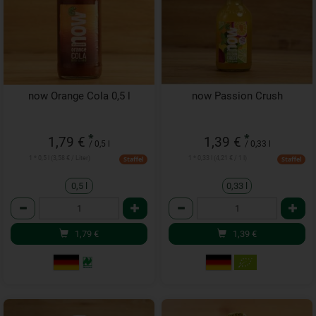
now Orange Cola 0,5 l
now Passion Crush
*
*
1,79 €
1,39 €
/ 0,5 l
/ 0,33 l
1 * 0,5 l (3,58 € / Liter)
1 * 0,33 l (4,21 € / 1 l)
Staffel
Staffel
0,5 l
0,33 l
Anzahl
Anzahl
1,79
€
1,39
€