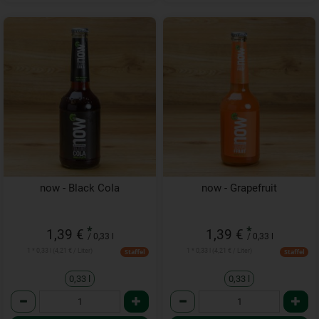
now - Black Cola
now - Grapefruit
*
*
1,39 €
1,39 €
/ 0,33 l
/ 0,33 l
1 * 0,33 l (4,21 € / Liter)
1 * 0,33 l (4,21 € / Liter)
Staffel
Staffel
0,33 l
0,33 l
Anzahl
Anzahl