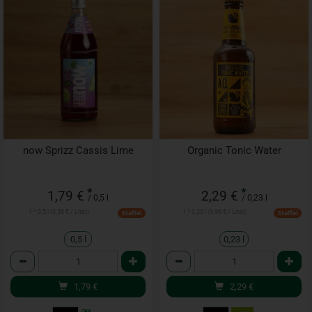
now Sprizz Cassis Lime
Organic Tonic Water
*
*
1,79 €
2,29 €
/ 0,5 l
/ 0,23 l
1 * 0,5 l (3,58 € / Liter)
1 * 0,23 l (9,96 € / Liter)
Staffel
Staffel
0,5 l
0,23 l
Anzahl
Anzahl
1,79
€
2,29
€