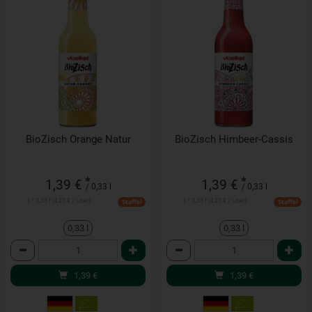
BioZisch Orange Natur
BioZisch Himbeer-Cassis
*
*
1,39 €
1,39 €
/ 0,33 l
/ 0,33 l
1 * 0,33 l (4,21 € / Liter)
1 * 0,33 l (4,21 € / Liter)
Staffel
Staffel
0,33 l
0,33 l
Anzahl
Anzahl
1,39
€
1,39
€