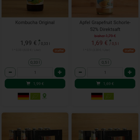
Kombucha Original
Apfel Grapefruit Schorle-
52% Direktsaft
bisher 1,79 €
*
*
1,99 €
1,69 €
/ 0,33 l
/ 0,5 l
1 * 0,33 l (6,03 € / Liter)
1 * 0,5 l (3,38 € / Liter)
Staffel
Staffel
0,33 l
0,5 l
Anzahl
Anzahl
1,99
€
1,69
€