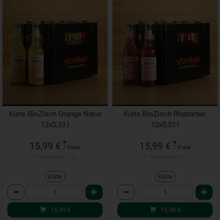
Kiste BioZisch Orange Natur
Kiste BioZisch Rhabarber
12x0,33 l
12x0,33 l
*
*
15,99 €
15,99 €
/ Kiste
/ Kiste
1 * Kiste (4,05 € / 1 L)
1 * Kiste (4,05 € / 1 L)
Kiste
Kiste
Anzahl
Anzahl
15,99
€
15,99
€