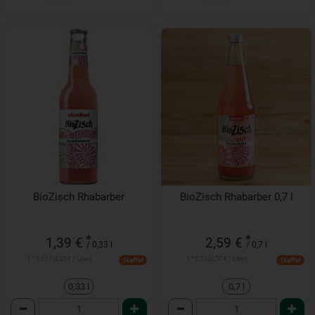
BioZisch Rhabarber
BioZisch Rhabarber 0,7 l
*
*
1,39 €
2,59 €
/ 0,33 l
/ 0,7 l
1 * 0,33 l (4,21 € / Liter)
1 * 0,7 l (3,70 € / Liter)
Staffel
Staffel
0,33 l
0,7 l
Anzahl
Anzahl