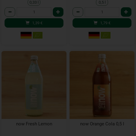
0,33 l
0,5 l
Anzahl
Anzahl
1,39
€
1,79
€
now Fresh Lemon
now Orange Cola 0,5 l