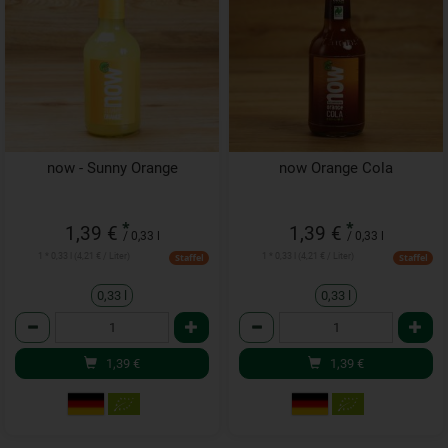
now - Sunny Orange
now Orange Cola
*
*
1,39 €
1,39 €
/ 0,33 l
/ 0,33 l
1 * 0,33 l (4,21 € / Liter)
1 * 0,33 l (4,21 € / Liter)
Staffel
Staffel
0,33 l
0,33 l
Anzahl
Anzahl
1,39
€
1,39
€