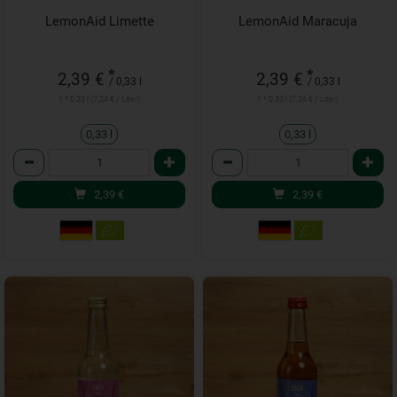
LemonAid Limette
LemonAid Maracuja
*
*
2,39 €
2,39 €
/ 0,33 l
/ 0,33 l
1 * 0,33 l (7,24 € / Liter)
1 * 0,33 l (7,24 € / Liter)
0,33 l
0,33 l
Anzahl
Anzahl
2,39
€
2,39
€