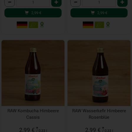
Anzahl
Anzahl
2,99
€
2,99
€
RAW Kombucha Himbeere
RAW Wasserkefir Himbeere
Cassis
Rosenblüe
*
*
2,99 €
2,99 €
/ 0,33 l
/ 0,33 l