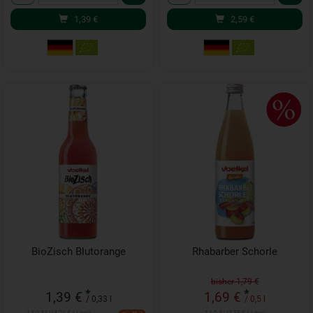
1,39
€
2,59
€
BioZisch Blutorange
Rhabarber Schorle
bisher 1,79 €
*
*
1,39 €
1,69 €
/ 0,33 l
/ 0,5 l