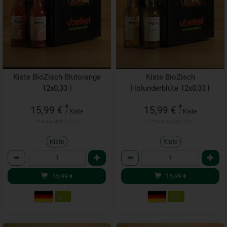
Kiste BioZisch Blutorange
Kiste BioZisch
12x0,33 l
Holunderblüte 12x0,33 l
*
*
15,99 €
15,99 €
/ Kiste
/ Kiste
1 * Kiste (4,05 € / 1 L)
1 * Kiste (4,05 € / 1 L)
Kiste
Kiste
Anzahl
Anzahl
15,99
€
15,99
€