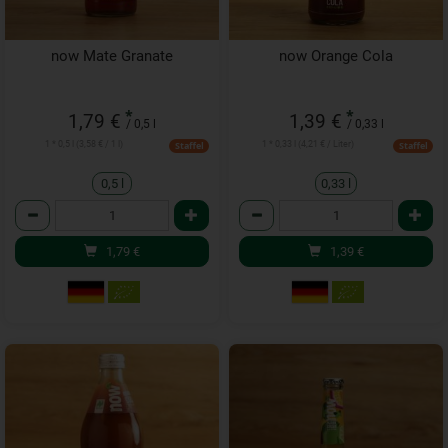
now Mate Granate
now Orange Cola
*
*
1,79 €
1,39 €
/ 0,5 l
/ 0,33 l
1 * 0,5 l (3,58 € / 1 l)
1 * 0,33 l (4,21 € / Liter)
Staffel
Staffel
0,5 l
0,33 l
Anzahl
Anzahl
1,79
€
1,39
€