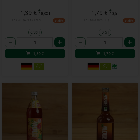
*
*
1,39 €
1,79 €
/ 0,33 l
/ 0,5 l
1 * 0,33 l (4,21 € / Liter)
1 * 0,5 l (3,58 € / 1 L)
Staffel
Staffel
0,33 l
0,5 l
Anzahl
Anzahl
1,39
€
1,79
€