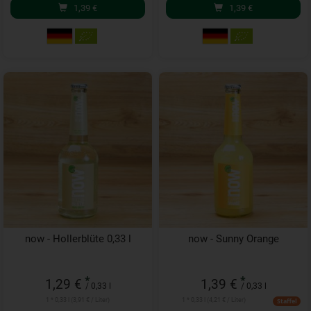
1,39
€
1,39
€
now - Hollerblüte 0,33 l
now - Sunny Orange
*
*
1,29 €
1,39 €
/ 0,33 l
/ 0,33 l
1 * 0,33 l (3,91 € / Liter)
1 * 0,33 l (4,21 € / Liter)
Staffel