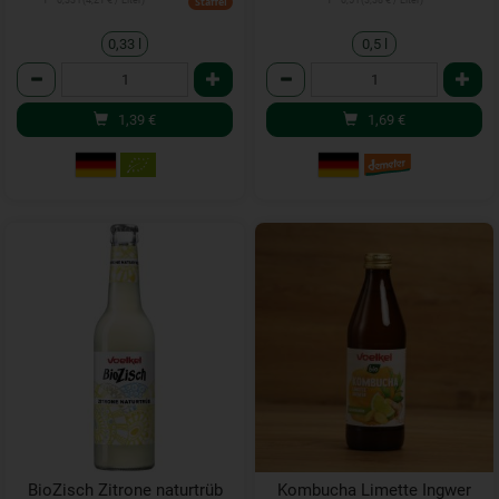
1 * 0,33 l (4,21 € / Liter)
1 * 0,5 l (3,38 € / Liter)
Staffel
0,33 l
0,5 l
Anzahl
Anzahl
1,39
€
1,69
€
BioZisch Zitrone naturtrüb
Kombucha Limette Ingwer