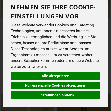
NEHMEN SIE IHRE COOKIE-
EINSTELLUNGEN VOR
now - Black Cola
now Fresh Lemon
Diese Website verwendet Cookies und Targeting
Technologien, um Ihnen ein besseres Internet-
Erlebnis zu ermöglichen und die Werbung, die Sie
*
*
1,39 €
1,39 €
/ 0,33 l
/ 0,33 l
sehen, besser an Ihre Bedürfnisse anzupassen.
1 * 0,33 l (4,21 € / Liter)
1 * 0,33 l (4,21 € / Liter)
Staffel
Staffel
Diese Technologien nutzen wir außerdem um
0,33 l
0,33 l
Ergebnisse zu messen, um zu verstehen, woher
Anzahl
Anzahl
unsere Besucher kommen oder um unsere Website
weiter zu entwickeln.
1,39
€
1,39
€
Alle akzeptieren
Nur essenzielle Cookies akzeptieren
Einstellungen ändern