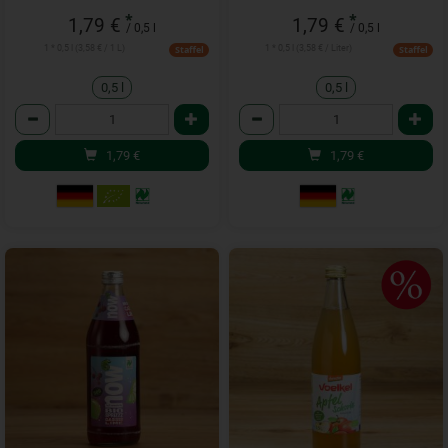
*
*
1,79 €
1,79 €
/ 0,5 l
/ 0,5 l
1 * 0,5 l (3,58 € / 1 L)
1 * 0,5 l (3,58 € / Liter)
Staffel
Staffel
0,5 l
0,5 l
Anzahl
Anzahl
1,79
€
1,79
€