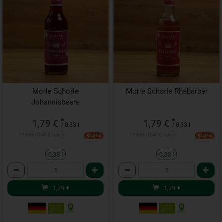
Morle Schorle
Morle Schorle Rhabarber
Johannisbeere
*
*
1,79 €
1,79 €
/ 0,33 l
/ 0,33 l
1 * 0,33 l (5,42 € / Liter)
1 * 0,33 l (5,42 € / Liter)
Staffel
Staffel
0,33 l
0,33 l
Anzahl
Anzahl
1,79
€
1,79
€