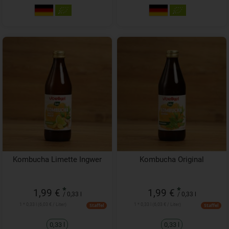
Kombucha Limette Ingwer
Kombucha Original
*
*
1,99 €
1,99 €
/ 0,33 l
/ 0,33 l
1 * 0,33 l (6,03 € / Liter)
1 * 0,33 l (6,03 € / Liter)
Staffel
Staffel
0,33 l
0,33 l