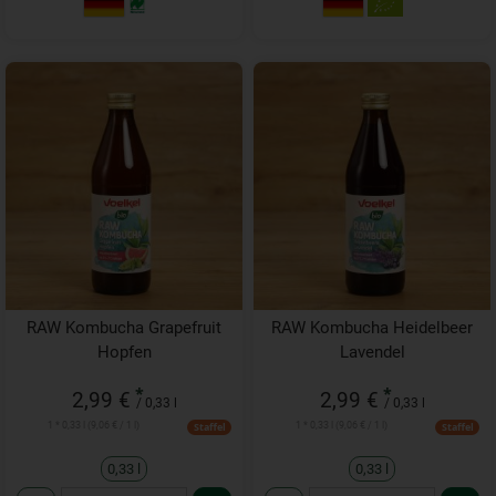
RAW Kombucha Grapefruit
RAW Kombucha Heidelbeer
Hopfen
Lavendel
*
*
2,99 €
2,99 €
/ 0,33 l
/ 0,33 l
1 * 0,33 l (9,06 € / 1 l)
1 * 0,33 l (9,06 € / 1 l)
Staffel
Staffel
0,33 l
0,33 l