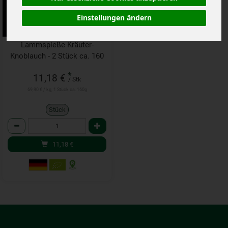
Einstellungen ändern
Lammspieße Kräuter-
Knoblauch - 2 Stück ca. 160
g
*
11,18 €
/ Stk
69,90 € / kg, 1 Stück ca. 160g
Stück
Anzahl
11,18
€