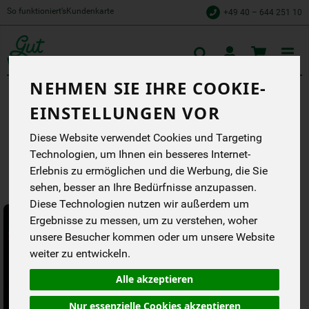
So funktioniert’s
Kundenkarte
+49 40 – 644 251 10
Toggle
cart
NEHMEN SIE IHRE COOKIE-
← Zurück zu Fleisch
EINSTELLUNGEN VOR
LAMMFLEISCH
Diese Website verwendet Cookies und Targeting
Hersteller
Allergene
Technologien, um Ihnen ein besseres Internet-
Erlebnis zu ermöglichen und die Werbung, die Sie
sehen, besser an Ihre Bedürfnisse anzupassen.
Diese Technologien nutzen wir außerdem um
Ergebnisse zu messen, um zu verstehen, woher
unsere Besucher kommen oder um unsere Website
weiter zu entwickeln.
Alle akzeptieren
Nur essenzielle Cookies akzeptieren