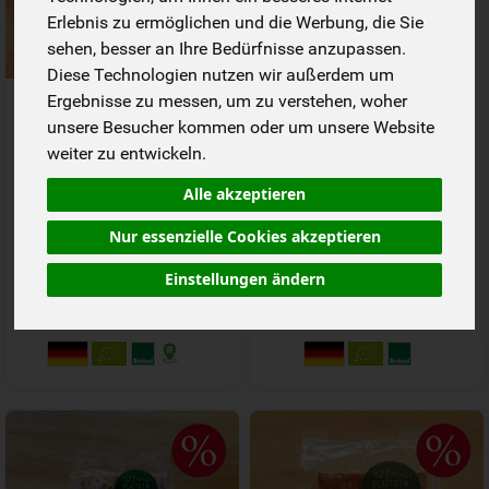
Erlebnis zu ermöglichen und die Werbung, die Sie
sehen, besser an Ihre Bedürfnisse anzupassen.
Diese Technologien nutzen wir außerdem um
Snäckebrot Chia Leinsaat
Snäckebrot Schwarzkümmel
Ergebnisse zu messen, um zu verstehen, woher
& Käse Snäckebrot
unsere Besucher kommen oder um unsere Website
bisher 3,29 €
bisher 3,29 €
weiter zu entwickeln.
*
*
2,99 €
2,99 €
/ 200 g
/ 200 g
Alle akzeptieren
1 * 200 g (14,95 € / kg)
1 * 200 g (14,95 € / kg)
200 g
200 g
Nur essenzielle Cookies akzeptieren
Anzahl
Anzahl
Einstellungen ändern
2,99
€
2,99
€