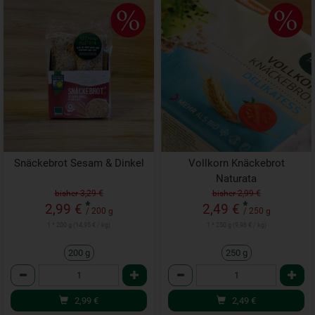
Snäckebrot Sesam & Dinkel
Vollkorn Knäckebrot
Naturata
bisher 3,29 €
bisher 2,99 €
*
*
2,99 €
2,49 €
/ 200 g
/ 250 g
1 * 200 g (14,95 € / kg)
1 * 250 g (9,96 € / kg)
200 g
250 g
Anzahl
Anzahl
2,99
€
2,49
€