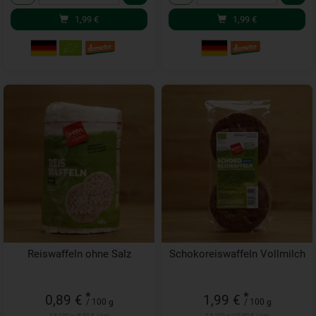
1,99
€
1,99
€
Reiswaffeln ohne Salz
Schokoreiswaffeln Vollmilch
*
*
0,89 €
1,99 €
/ 100 g
/ 100 g