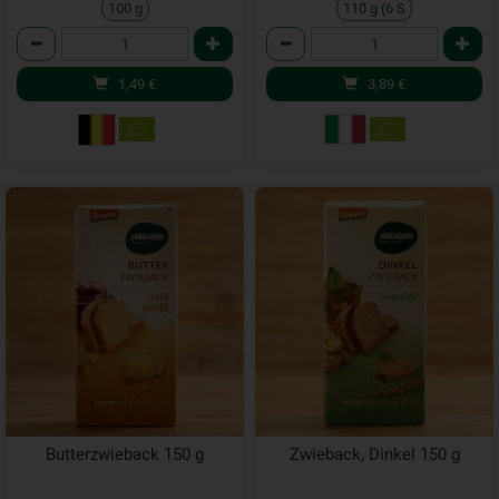
100 g
110 g (6 S
Anzahl
Anzahl
1,49
€
3,89
€
Butterzwieback 150 g
Zwieback, Dinkel 150 g