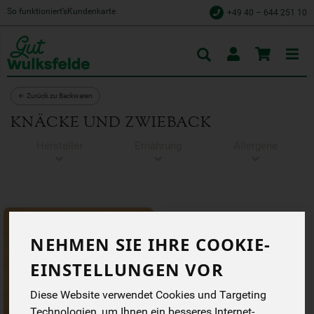
So funktioniert’s
Kundenkarte
+49 40 – 644 251 10
Toggle
cart
← Zurück zu Backwaren
KNÄCKE UND ZWIEBACK
Hersteller
Ernährung
Allergene
NEHMEN SIE IHRE COOKIE-
EINSTELLUNGEN VOR
Diese Website verwendet Cookies und Targeting
Technologien, um Ihnen ein besseres Internet-