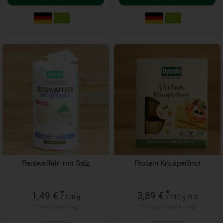
Reiswaffeln mit Salz
Protein Knusperbrot
*
*
1,49 €
3,89 €
/ 100 g
/ 110 g (6 S
1 * 100 g (14,90 € / kg)
1 * 110 g (6 S (35,36 € / 1 kg)