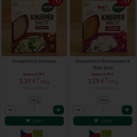
Knusperbrot Kastanie
Knusperbrot Buchweizen &
Rote Bete
bisher 2,79 €
bisher 2,79 €
*
*
2,29 €
2,29 €
/ 100 g
/ 100 g
1 * 100 g (22,90 € / kg)
1 * 100 g (22,90 € / kg)
100 g
100 g
Anzahl
Anzahl
2,29
€
2,29
€