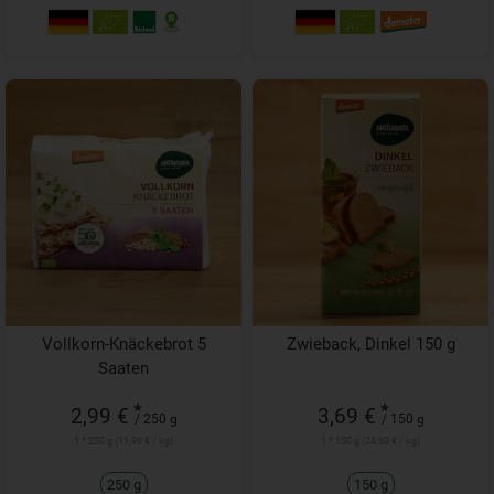
Vollkorn-Knäckebrot 5
Zwieback, Dinkel 150 g
Saaten
*
*
2,99 €
3,69 €
/ 250 g
/ 150 g
1 * 250 g (11,96 € / kg)
1 * 150 g (24,60 € / kg)
250 g
150 g