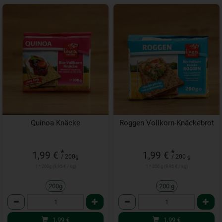
Quinoa Knäcke
Roggen Vollkorn-Knäckebrot
*
*
1,99 €
1,99 €
/ 200g
/ 200 g
1 * 200g (9,95 € / kg)
1 * 200 g (9,95 € / kg)
200g
200 g
Anzahl
Anzahl
1,99
€
1,99
€