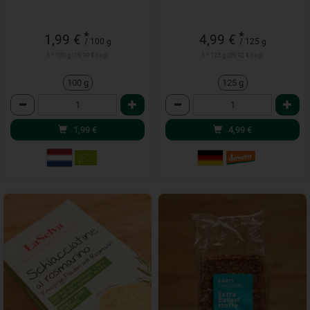
*
*
1,99 €
4,99 €
/ 100 g
/ 125 g
1 * 100 g (19,90 € / kg)
1 * 125 g (39,92 € / kg)
100 g
125 g
Anzahl
Anzahl
1,99
€
4,99
€