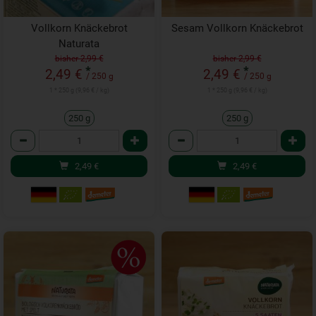
Vollkorn Knäckebrot
Sesam Vollkorn Knäckebrot
Naturata
bisher 2,99 €
bisher 2,99 €
*
*
2,49 €
2,49 €
/ 250 g
/ 250 g
1 * 250 g (9,96 € / kg)
1 * 250 g (9,96 € / kg)
250 g
250 g
Anzahl
Anzahl
2,49
€
2,49
€