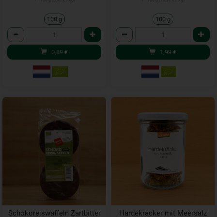
1 * 100 g (8,90 € / kg)
1 * 100 g (19,90 € / kg)
100 g
100 g
Anzahl
Anzahl
0,89
€
1,99
€
Schokoreiswaffeln Zartbitter
Hardekräcker mit Meersalz