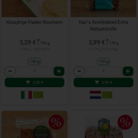
Knusprige Fladen Rosmarin
Kari´s Knekkebrød Extra
Ballaststoffe
*
*
3,29 €
3,99 €
/ 150 g
/ 170 g
1 * 150 g (2,19 € / 100 G)
1 * 170 g (23,47 € / kg)
150 g
170 g
Anzahl
Anzahl
3,29
€
3,99
€