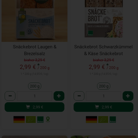
Snäckebrot Laugen &
Snäckebrot Schwarzkümmel
Brezelsalz
& Käse Snäckebrot
bisher 3,29 €
bisher 3,29 €
*
*
2,99 €
2,99 €
/ 200 g
/ 200 g
1 * 200 g (14,95 € / kg)
1 * 200 g (14,95 € / kg)
200 g
200 g
Anzahl
Anzahl
2,99
€
2,99
€