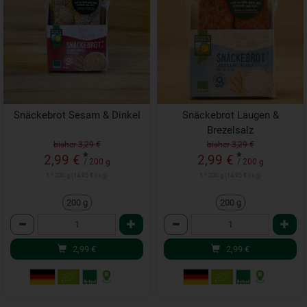
Snäckebrot Sesam & Dinkel
Snäckebrot Laugen &
Brezelsalz
bisher 3,29 €
bisher 3,29 €
*
*
2,99 €
2,99 €
/ 200 g
/ 200 g
1 * 200 g (14,95 € / kg)
1 * 200 g (14,95 € / kg)
200 g
200 g
Anzahl
Anzahl
2,99
€
2,99
€