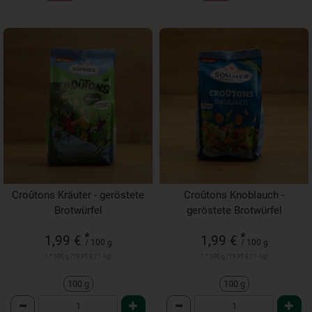
Croûtons Kräuter - geröstete
Croûtons Knoblauch -
Brotwürfel
geröstete Brotwürfel
*
*
1,99 €
1,99 €
/ 100 g
/ 100 g
1 * 100 g (19,90 € / 1 kg)
1 * 100 g (19,90 € / 1 kg)
100 g
100 g
Anzahl
Anzahl