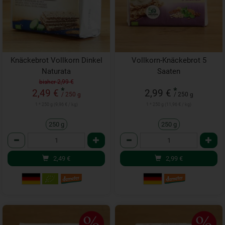
Knäckebrot Vollkorn Dinkel
Vollkorn-Knäckebrot 5
Naturata
Saaten
bisher 2,99 €
*
*
2,49 €
2,99 €
/ 250 g
/ 250 g
1 * 250 g (9,96 € / kg)
1 * 250 g (11,96 € / kg)
250 g
250 g
Anzahl
Anzahl
2,49
€
2,99
€