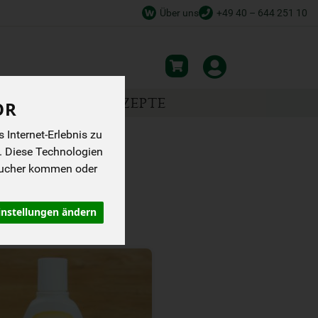
Über uns
+49 40 – 644 251 10
NSPIRATION
REZEPTE
OR
Internet-Erlebnis zu
. Diese Technologien
sucher kommen oder
instellungen ändern