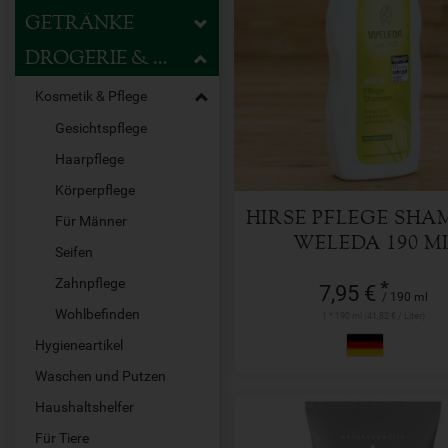
GETRÄNKE
DROGERIE & HAUSHALT
190 ml
Anzahl
Kosmetik & Pflege
Gesichtspflege
7,95
€
Haarpflege
Körperpflege
HIRSE PFLEGE SH
Für Männer
WELEDA 190 M
Seifen
Zahnpflege
*
7,95 €
/ 190 ml
Wohlbefinden
1 * 190 ml (41,82 € / Liter)
Hygieneartikel
Waschen und Putzen
Haushaltshelfer
Für Tiere