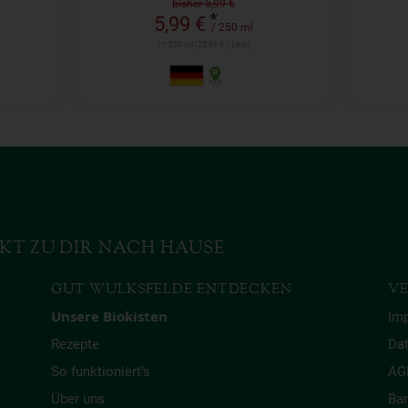
bisher 5,99 €
*
5,99 €
/ 250 ml
1 * 250 ml (23,96 € / Liter)
KT ZU DIR NACH HAUSE
GUT WULKSFELDE ENTDECKEN
VE
Unsere Biokisten
Im
Rezepte
Da
So funktioniert’s
AG
Über uns
Bar