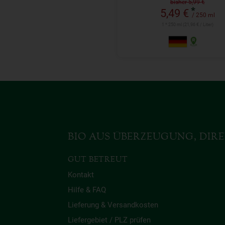
SONNENHUT
bisher 5,99 €
*
5,49 €
/ 250 ml
1 * 250 ml (21,96 € / Liter)
BIO AUS ÜBERZEUGUNG, DIRE
GUT BETREUT
Kontakt
Hilfe & FAQ
Lieferung & Versandkosten
Liefergebiet / PLZ prüfen