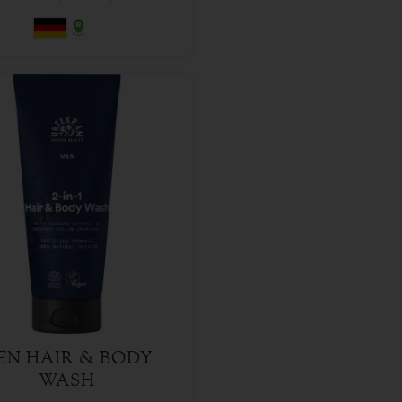
200 ml
l
7,49
€
EN HAIR & BODY
WASH