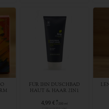
200 ml
Anzahl
Anzah
4,99
€
OO
FÜR IHN DUSCHBAD
LE
URM
HAUT & HAAR 2IN1
HOPFEN-ZIRBE
SA
*
4,99 €
/ 200 ml
1 * 200 ml (24,95 € / Liter)