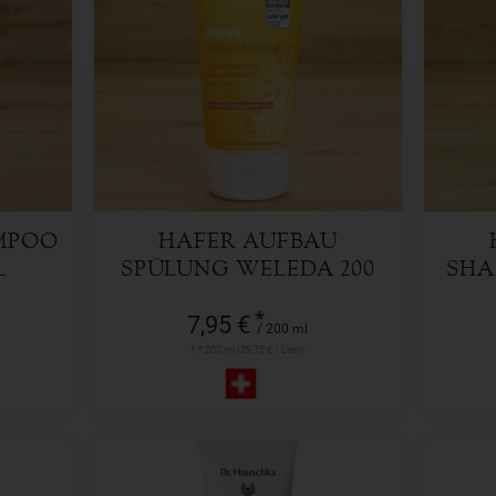
200 ml
Anzahl
Anzah
7,95
€
AMPOO
HAFER AUFBAU
L
SPÜLUNG WELEDA 200
SHA
ML
*
7,95 €
/ 200 ml
1 * 200 ml (39,75 € / Liter)