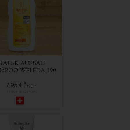
190 ml
l
7,95
€
HAFER AUFBAU
MPOO WELEDA 190
ML
*
7,95 €
/ 190 ml
1 * 190 ml (41,82 € / Liter)