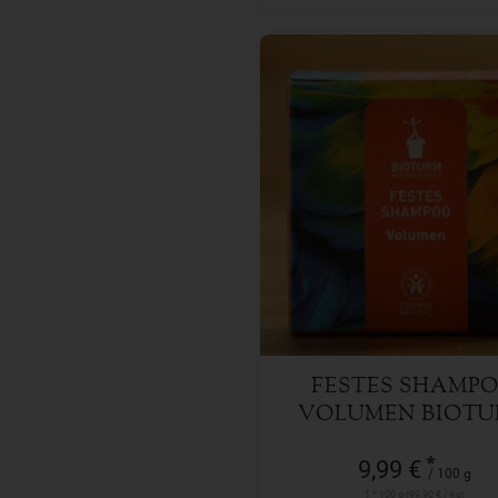
100 g
Anzahl
9,99
€
FESTES SHAMP
VOLUMEN BIOT
*
9,99 €
/ 100 g
1 * 100 g (99,90 € / kg)