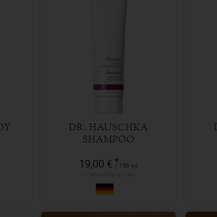
150 ml
Anzahl
Anzah
19,00
€
DY
DR. HAUSCHKA
SHAMPOO
*
19,00 €
/ 150 ml
1 * 150 ml (126,67 € / Liter)