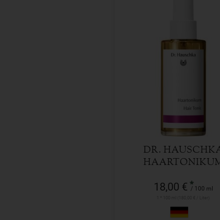
100 ml
Anzahl
18,00
€
DR. HAUSCHK
HAARTONIKU
*
18,00 €
/ 100 ml
1 * 100 ml (180,00 € / Liter)