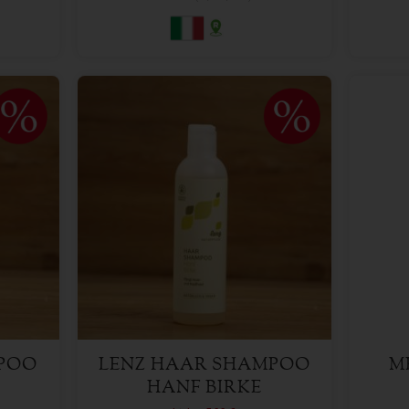
250 ml
Anzahl
Anzah
5,99
€
MPOO
LENZ HAAR SHAMPOO
M
HANF BIRKE