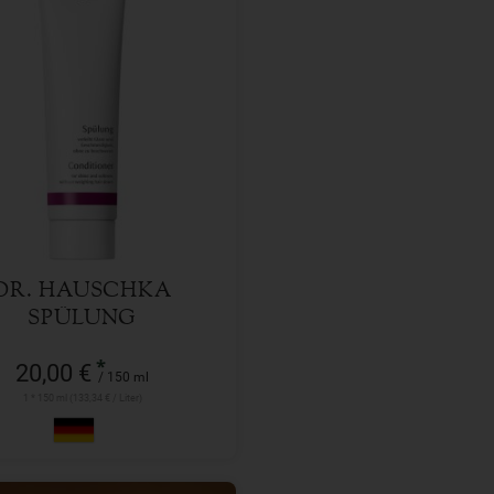
150 ml
l
20,00
€
DR. HAUSCHKA
SPÜLUNG
*
20,00 €
/ 150 ml
1 * 150 ml (133,34 € / Liter)