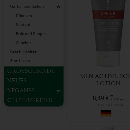
Garten und Balkon
Pflanzen
Saatgut
150 ml
Erde und Dünger
Anzahl
Zubehör
8,49
€
Geschenkideen
Zum Lesen
GROSSGEBINDE
MEN ACTIVE BO
NEUES
LOTION
VEGANES
*
8,49 €
/ 150 ml
GLUTENFREIES
1 * 150 ml (5,66 € / 100 ML)