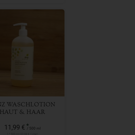
500 ml
l
11,99
€
NZ WASCHLOTION
HAUT & HAAR
NDDORN KAMILLE
*
11,99 €
/ 500 ml
1 * 500 ml (23,98 € / Liter)