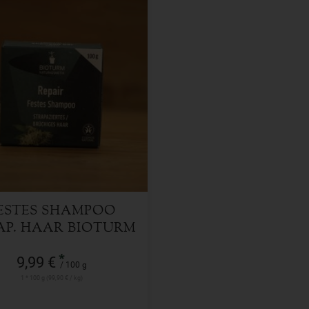
100 g
l
9,99
€
ESTES SHAMPOO
AP. HAAR BIOTURM
*
9,99 €
/ 100 g
1 * 100 g (99,90 € / kg)