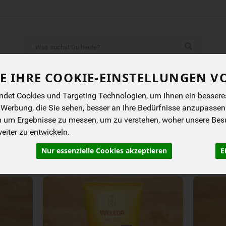
Produkt
ENES
BIOKISTEN
ANGEBOTE
NEUES
I
E IHRE COOKIE-EINSTELLUNGEN V
det Cookies und Targeting Technologien, um Ihnen ein besseres 
 Werbung, die Sie sehen, besser an Ihre Bedürfnisse anzupassen
m um Ergebnisse zu messen, um zu verstehen, woher unsere Be
iter zu entwickeln.
rung
Allergene
Nur essenzielle Cookies akzeptieren
E