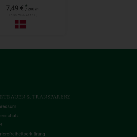
*
7,49 €
/ 200 ml
1 * 200 ml (37,45 € / 1 l)
RTRAUEN & TRANSPARENZ
pressum
tenschutz
B
rierefreiheitserklärung