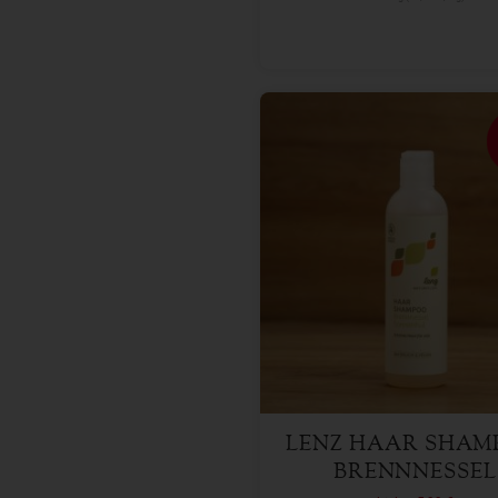
250 ml
Anzahl
5,49
€
LENZ HAAR SHA
BRENNNESSEL