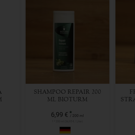
200 ml
Anzahl
Anzah
6,99
€
A
SHAMPOO REPAIR 200
F
M
ML BIOTURM
STR
*
6,99 €
/ 200 ml
1 * 200 ml (34,95 € / Liter)