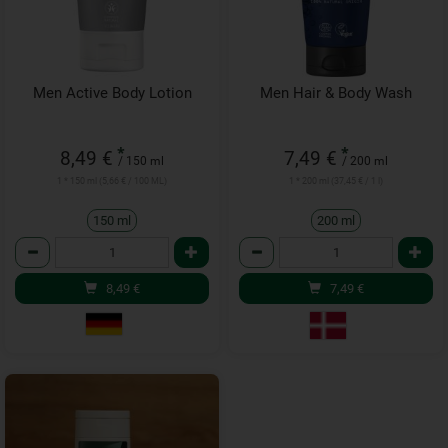
Men Active Body Lotion
Men Hair & Body Wash
*
*
8,49 €
7,49 €
/ 150 ml
/ 200 ml
1 * 150 ml (5,66 € / 100 ML)
1 * 200 ml (37,45 € / 1 l)
150 ml
200 ml
Anzahl
Anzahl
8,49
€
7,49
€