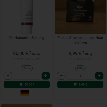
Dr. Hauschka Spülung
Festes Shampoo strap. Haar
BioTurm
*
*
20,00 €
9,99 €
/ 150 ml
/ 100 g
1 * 150 ml (133,34 € / Liter)
1 * 100 g (99,90 € / kg)
150 ml
100 g
Anzahl
Anzahl
20,00
€
9,99
€