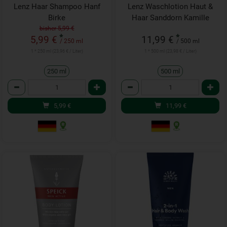
Lenz Haar Shampoo Hanf
Lenz Waschlotion Haut &
Birke
Haar Sanddorn Kamille
bisher 5,99 €
*
*
5,99 €
11,99 €
/ 250 ml
/ 500 ml
1 * 250 ml (23,96 € / Liter)
1 * 500 ml (23,98 € / Liter)
250 ml
500 ml
Anzahl
Anzahl
5,99
€
11,99
€