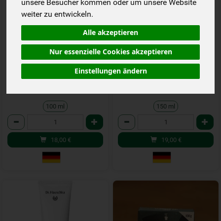
unsere Besucher kommen oder um unsere Website
weiter zu entwickeln.
Alle akzeptieren
Dr. Hauschka Haartonikum
Dr. Hauschka Shampoo
Nur essenzielle Cookies akzeptieren
Einstellungen ändern
*
*
18,00 €
19,00 €
/ 100 ml
/ 150 ml
1 * 100 ml (180,00 € / Liter)
1 * 150 ml (126,67 € / Liter)
100 ml
150 ml
Anzahl
Anzahl
18,00
€
19,00
€