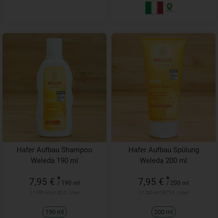
Hafer Aufbau Shampoo
Hafer Aufbau Spülung
Weleda 190 ml
Weleda 200 ml
*
*
7,95 €
7,95 €
/ 190 ml
/ 200 ml
1 * 190 ml (41,82 € / Liter)
1 * 200 ml (39,75 € / Liter)
190 ml
200 ml