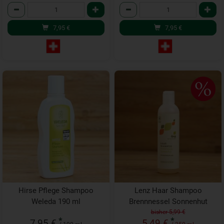
Anzahl
Anzahl
7,95
€
7,95
€
Hirse Pflege Shampoo
Lenz Haar Shampoo
Weleda 190 ml
Brennnessel Sonnenhut
bisher 5,99 €
*
*
7,95 €
5,49 €