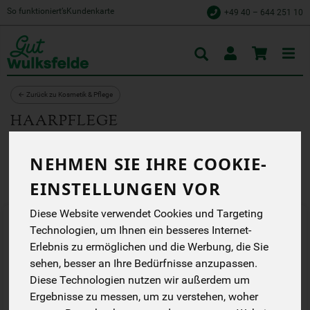
So funktioniert’s
Kundenkarte
+49 40 – 644 251 10
Toggle
cart
← Zurück zu Kosmetik & Pflege
HAARPFLEGE
Hersteller
Ernährung
Allergene
NEHMEN SIE IHRE COOKIE-
EINSTELLUNGEN VOR
Diese Website verwendet Cookies und Targeting
Technologien, um Ihnen ein besseres Internet-
Erlebnis zu ermöglichen und die Werbung, die Sie
sehen, besser an Ihre Bedürfnisse anzupassen.
Diese Technologien nutzen wir außerdem um
Ergebnisse zu messen, um zu verstehen, woher