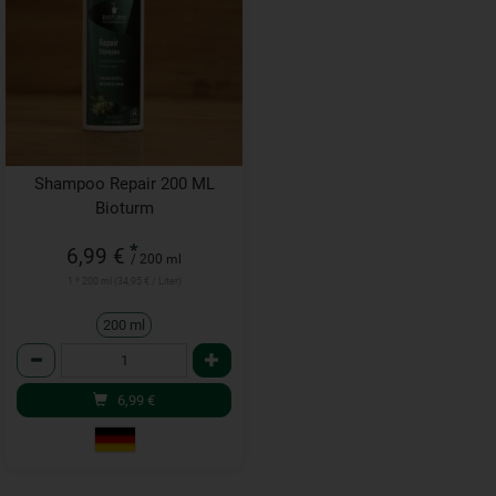
Shampoo Repair 200 ML
Bioturm
*
6,99 €
/ 200 ml
1 * 200 ml (34,95 € / Liter)
200 ml
Anzahl
6,99
€