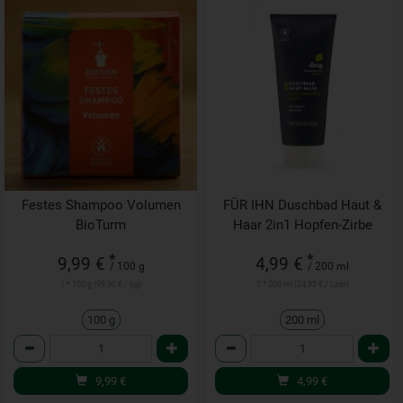
Festes Shampoo Volumen
FÜR IHN Duschbad Haut &
BioTurm
Haar 2in1 Hopfen-Zirbe
*
*
9,99 €
4,99 €
/ 100 g
/ 200 ml
1 * 100 g (99,90 € / kg)
1 * 200 ml (24,95 € / Liter)
100 g
200 ml
Anzahl
Anzahl
9,99
€
4,99
€