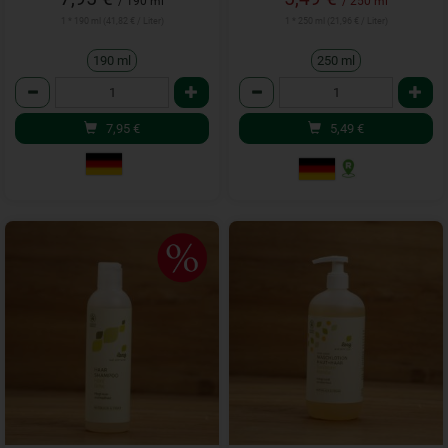
/ 190 ml
/ 250 ml
1 * 190 ml (41,82 € / Liter)
1 * 250 ml (21,96 € / Liter)
190 ml
250 ml
Anzahl
Anzahl
7,95
€
5,49
€