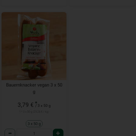
Bauernknacker vegan 3 x 50
g
*
3,79 €
/ 3 x 50 g
1 * 3 x 50 g (25,28 € / kg)
3 x 50 g
Anzahl