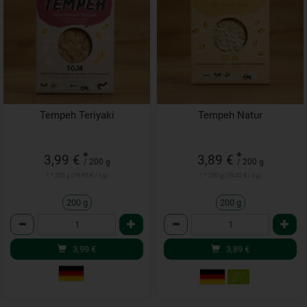
Tempeh Teriyaki
Tempeh Natur
*
*
3,99 €
3,89 €
/ 200 g
/ 200 g
1 * 200 g (19,95 € / kg)
1 * 200 g (19,45 € / kg)
200 g
200 g
Anzahl
Anzahl
3,99
€
3,89
€