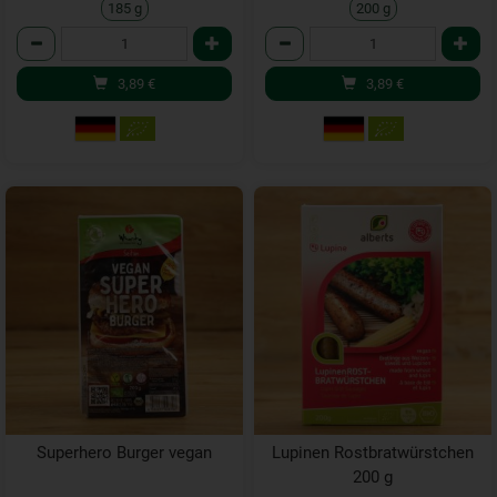
185 g
200 g
Anzahl
Anzahl
3,89
€
3,89
€
Superhero Burger vegan
Lupinen Rostbratwürstchen
200 g