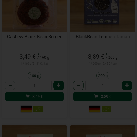
Cashew Black Bean Burger
BlackBean Tempeh Tamari
*
*
3,49 €
3,89 €
/ 160 g
/ 200 g
1 * 160 g (21,81 € / kg)
1 * 200 g (19,45 € / kg)
160 g
200 g
Anzahl
Anzahl
3,49
€
3,89
€