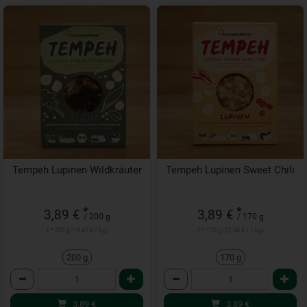
Tempeh Lupinen Wildkräuter
Tempeh Lupinen Sweet Chili
*
*
3,89 €
3,89 €
/ 200 g
/ 170 g
1 * 200 g (19,45 € / kg)
1 * 170 g (22,88 € / 1 kg)
200 g
170 g
Anzahl
Anzahl
3,89
€
3,89
€