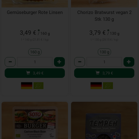
Gemüseburger Rote Linsen
Chorizo Bratwurst vegan 2
Stk 130 g
*
*
3,49 €
3,79 €
/ 160 g
/ 130 g
1 * 160 g (21,81 € / kg)
1 * 130 g (29,15 € / kg)
160 g
130 g
Anzahl
Anzahl
3,49
€
3,79
€