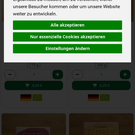
unsere Besucher kommen oder um unsere Website
weiter zu entwickeln.
Alle akzeptieren
Veggie Virginia Steak 175 g
Tofu Rostbräterle
Nur essenzielle Cookies akzeptieren
*
*
4,69 €
3,29 €
/ 175 g
/ 160 g
Einstellungen ändern
1 * 175 g (26,80 € / kg)
1 * 160 g (20,56 € / kg)
175 g
160 g
Anzahl
Anzahl
4,69
€
3,29
€