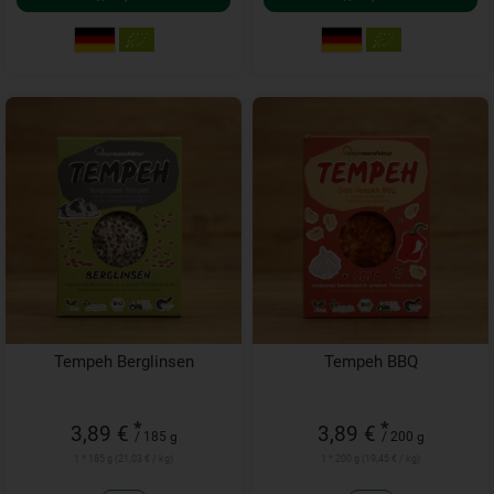
Tempeh Berglinsen
Tempeh BBQ
*
*
3,89 €
3,89 €
/ 185 g
/ 200 g
1 * 185 g (21,03 € / kg)
1 * 200 g (19,45 € / kg)