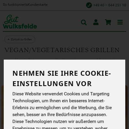
So funktioniert’s
Kundenkarte
+49 40 – 644 251 10
Toggle
cart
← Zurück zu Grillen
VEGAN/VEGETARISCHES GRILLEN
Hersteller
Ernährung
Allergene
NEHMEN SIE IHRE COOKIE-
EINSTELLUNGEN VOR
Diese Website verwendet Cookies und Targeting
Technologien, um Ihnen ein besseres Internet-
Erlebnis zu ermöglichen und die Werbung, die Sie
sehen, besser an Ihre Bedürfnisse anzupassen.
Diese Technologien nutzen wir außerdem um
Ergebnisse zu messen, um zu verstehen, woher