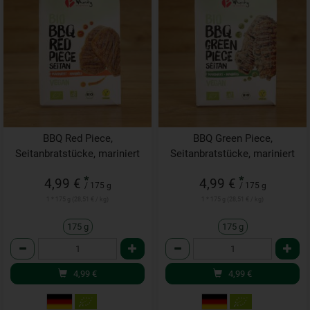
BBQ Red Piece,
BBQ Green Piece,
Seitanbratstücke, mariniert
Seitanbratstücke, mariniert
*
*
4,99 €
4,99 €
/ 175 g
/ 175 g
1 * 175 g (28,51 € / kg)
1 * 175 g (28,51 € / kg)
175 g
175 g
Anzahl
Anzahl
4,99
€
4,99
€