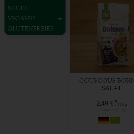
NEUES
VEGANES
GLUTENFREIES
165 g
Anzahl
2,49
€
COUSCOUS BOH
SALAT
*
2,49 €
/ 165 g
1 * 165 g (15,09 € / kg)