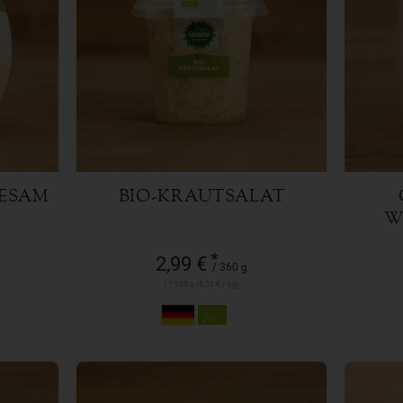
360 g
Anzahl
Anzah
2,99
€
SESAM
BIO-KRAUTSALAT
W
*
2,99 €
/ 360 g
1 * 360 g (8,31 € / kg)