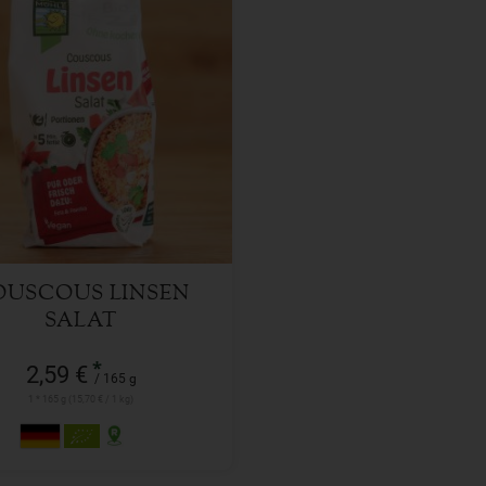
165 g
l
2,59
€
OUSCOUS LINSEN
SALAT
*
2,59 €
/ 165 g
1 * 165 g (15,70 € / 1 kg)