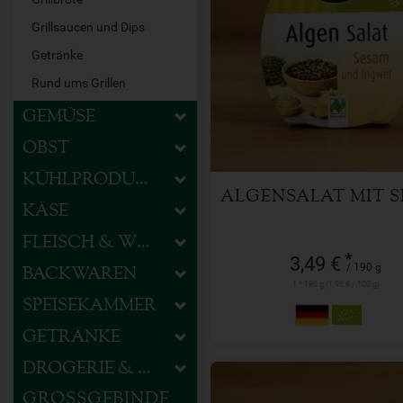
Grillsaucen und Dips
190 g
Getränke
Anzahl
Rund ums Grillen
GEMÜSE
3,49
€
OBST
KÜHLPRODUKTE
ALGENSALAT MIT 
KÄSE
FLEISCH & WURST
*
3,49 €
/ 190 g
BACKWAREN
1 * 190 g (1,96 € / 100 g)
SPEISEKAMMER
GETRÄNKE
DROGERIE & HAUSHALT
GROSSGEBINDE