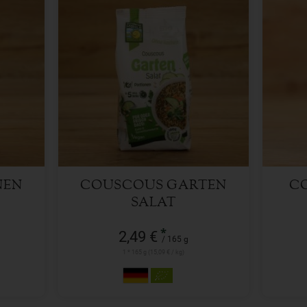
165 g
Anzahl
Anzah
2,49
€
NEN
COUSCOUS GARTEN
C
SALAT
*
2,49 €
/ 165 g
1 * 165 g (15,09 € / kg)