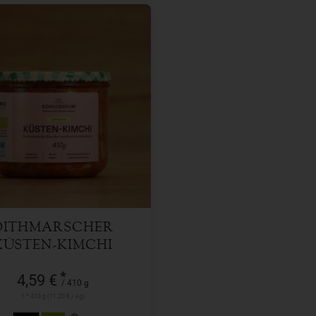
410 g
l
4,59
€
DITHMARSCHER
KÜSTEN-KIMCHI
*
4,59 €
/ 410 g
1 * 410 g (11,20 € / kg)