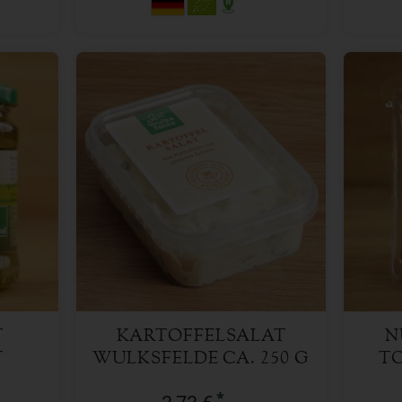
Stück
Anzahl
Anzah
3,73
€
T
KARTOFFELSALAT
N
T
WULKSFELDE CA. 250 G
T
PE
*