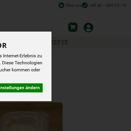
Über uns
+49 40 – 644 251 10
NSPIRATION
REZEPTE
OR
Internet-Erlebnis zu
. Diese Technologien
sucher kommen oder
instellungen ändern