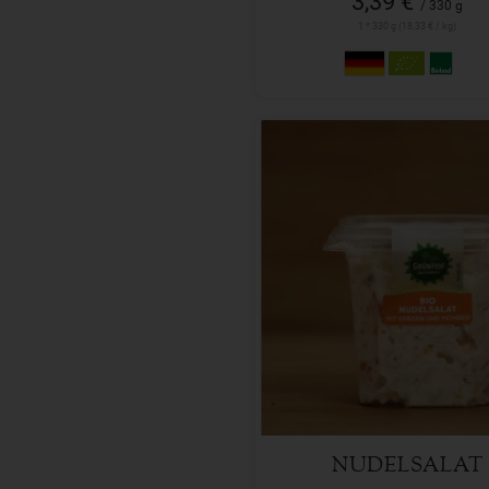
3,39 €
/ 330 g
1 * 330 g (18,33 € / kg)
400 g
Anzahl
3,69
€
NUDELSALAT