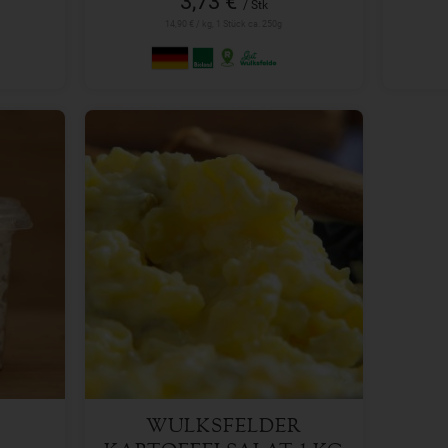
3,73 €
/ Stk
14,90 € / kg, 1 Stück ca. 250g
1 kg
Anzahl
14,99
€
WULKSFELDER