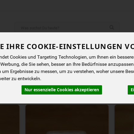
Produkt
ENES
BIOKISTEN
ANGEBOTE
NEUES
I
E IHRE COOKIE-EINSTELLUNGEN V
det Cookies und Targeting Technologien, um Ihnen ein besseres 
 Werbung, die Sie sehen, besser an Ihre Bedürfnisse anzupassen
m um Ergebnisse zu messen, um zu verstehen, woher unsere Be
iter zu entwickeln.
rung
Allergene
Nur essenzielle Cookies akzeptieren
E