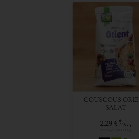
165 g
Anzahl
2,29
€
COUSCOUS ORI
SALAT
*
2,29 €
/ 165 g
1 * 165 g (13,88 € / 1 kg)