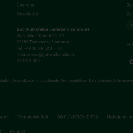
Über uns
Bar
Newsletter
Zer
↩
Gut Wulksfelde Lieferservice GmbH
Wulksfelder Damm 15–17
22889 Tangstedt / Hamburg
FO
Tel. +49 40 644 251 – 10
lieferservice@gut-wulksfelde.de
DE-ÖKO-006
 zuzüglich Versandkosten und optionaler Servicegebühren. Details findest Du in unser
orten
Tomatenvielfalt
SO FUNKTIONIERT'S
Hofküche im 
Q
Kontakt