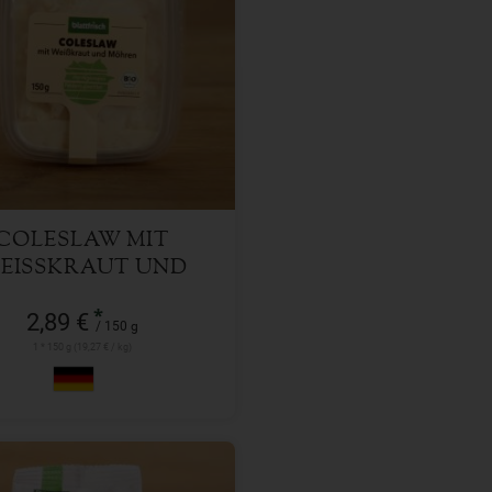
150 g
l
2,89
€
COLESLAW MIT
EISSKRAUT UND M
ÖHREN
*
2,89 €
/ 150 g
1 * 150 g (19,27 € / kg)