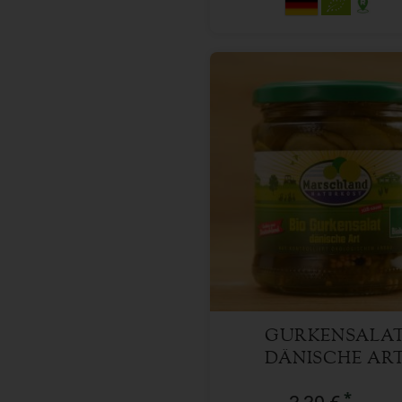
330 g
Anzahl
3,39
€
GURKENSALA
DÄNISCHE AR
*