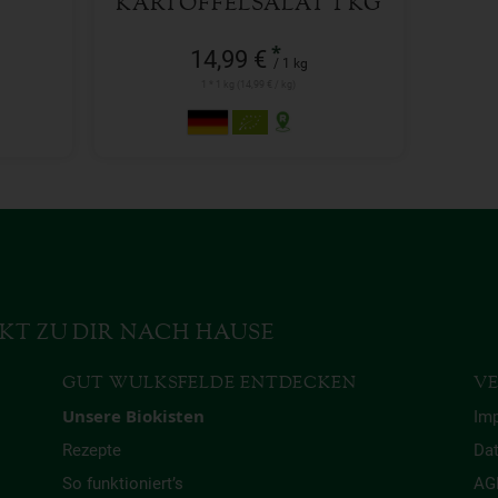
KARTOFFELSALAT 1 KG
*
14,99 €
/ 1 kg
1 * 1 kg (14,99 € / kg)
KT ZU DIR NACH HAUSE
GUT WULKSFELDE ENTDECKEN
VE
Unsere Biokisten
Im
Rezepte
Da
So funktioniert’s
AG