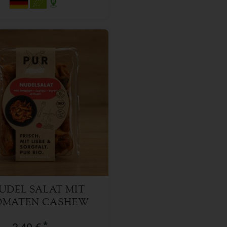
200 g
l
3,49
€
UDEL SALAT MIT
OMATEN CASHEW
STO UND OLIVEN
*