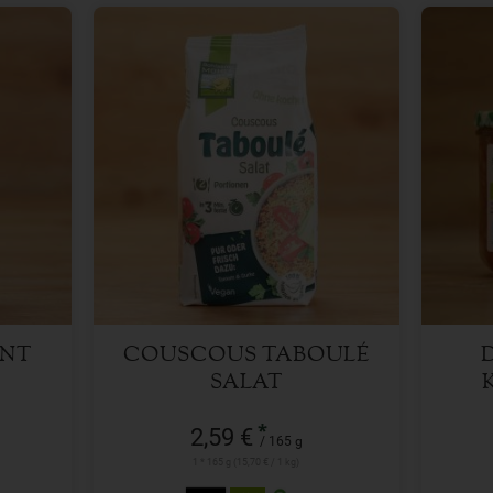
165 g
Anzahl
Anzah
2,59
€
ENT
COUSCOUS TABOULÉ
SALAT
*
2,59 €
/ 165 g
1 * 165 g (15,70 € / 1 kg)