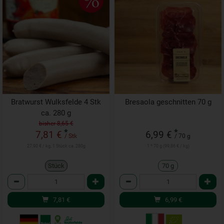
Bratwurst Wulksfelde 4 Stk
Bresaola geschnitten 70 g
ca. 280 g
bisher 8,65 €
*
*
7,81 €
6,99 €
/ Stk
/ 70 g
27,90 € / kg, 1 Stück ca. 280g
1 * 70 g (99,86 € / kg)
Stück
70 g
Anzahl
Anzahl
7,81
€
6,99
€