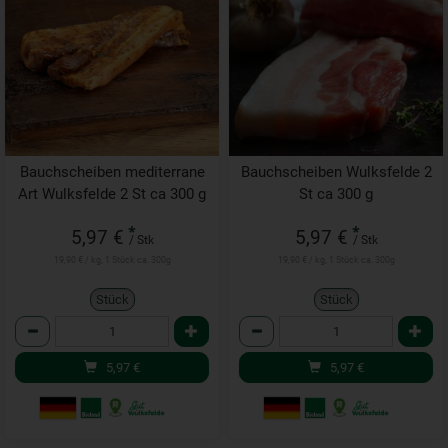
Bauchscheiben mediterrane
Bauchscheiben Wulksfelde 2
Art Wulksfelde 2 St ca 300 g
St ca 300 g
*
*
5,97 €
5,97 €
/ Stk
/ Stk
19,90 € / kg, 1 Stück ca. 300g
19,90 € / kg, 1 Stück ca. 300g
Stück
Stück
Anzahl
Anzahl
5,97
€
5,97
€