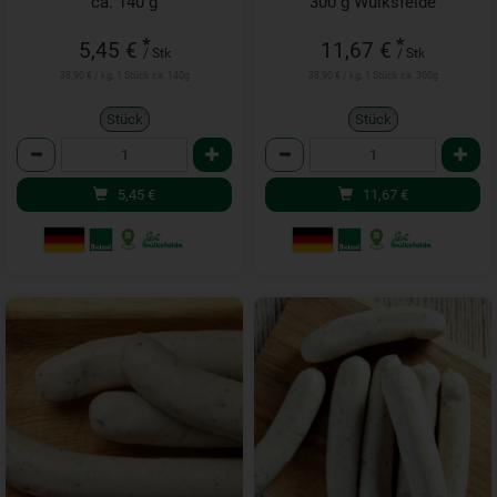
ca. 140 g
300 g Wulksfelde
*
*
5,45 €
11,67 €
/ Stk
/ Stk
38,90 € / kg, 1 Stück ca. 140g
38,90 € / kg, 1 Stück ca. 300g
Stück
Stück
Anzahl
Anzahl
5,45
€
11,67
€