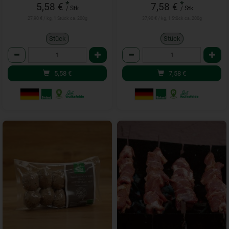
*
*
5,58 €
7,58 €
/ Stk
/ Stk
27,90 € / kg, 1 Stück ca. 200g
37,90 € / kg, 1 Stück ca. 200g
Stück
Stück
Anzahl
Anzahl
5,58
€
7,58
€