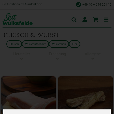
So funktioniert’s
Kundenkarte
+49 40 – 644 251 10
Toggle
cart
FLEISCH & WURST
Fleisch
Wurstaufschnitt
Würstchen
Eier
Hersteller
Ernährung
Allergene