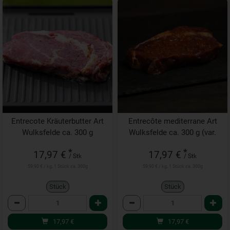
Entrecote Kräuterbutter Art
Entrecôte mediterrane Art
Wulksfelde ca. 300 g
Wulksfelde ca. 300 g (var.
Gewicht)
*
*
17,97 €
17,97 €
/ Stk
/ Stk
59,90 € / kg, 1 Stück ca. 300g
59,90 € / kg, 1 Stück ca. 300g
Stück
Stück
Anzahl
Anzahl
17,97
€
17,97
€