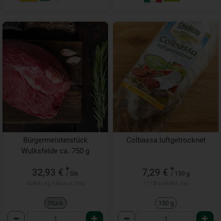
Bürgermeisterstück
Colbassa luftgetrocknet
Wulksfelde ca. 750 g
*
*
32,93 €
7,29 €
/ Stk
/ 150 g
43,90 € / kg, 1 Stück ca. 750g
1 * 150 g (48,60 € / kg)
Stück
150 g
Anzahl
Anzahl