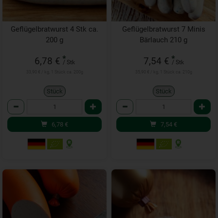
Geflügelbratwurst 4 Stk ca.
Geflügelbratwurst 7 Minis
200 g
Bärlauch 210 g
*
*
6,78 €
7,54 €
/ Stk
/ Stk
33,90 € / kg, 1 Stück ca. 200g
35,90 € / kg, 1 Stück ca. 210g
Stück
Stück
Anzahl
Anzahl
6,78
€
7,54
€