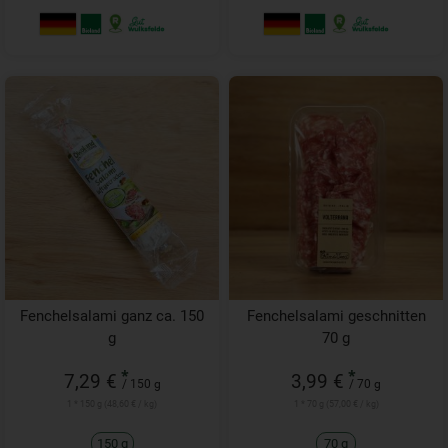
Fenchelsalami ganz ca. 150
Fenchelsalami geschnitten
g
70 g
*
*
7,29 €
3,99 €
/ 150 g
/ 70 g
1 * 150 g (48,60 € / kg)
1 * 70 g (57,00 € / kg)
150 g
70 g