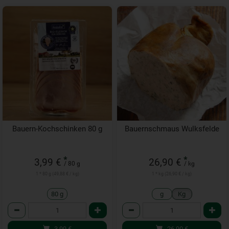
Bauern-Kochschinken 80 g
Bauernschmaus Wulksfelde
*
*
3,99 €
26,90 €
/ 80 g
/ kg
1 * 80 g (49,88 € / kg)
1 * kg (26,90 € / kg)
80 g
g
Kg
Anzahl
Anzahl
3,99
€
26,90
€