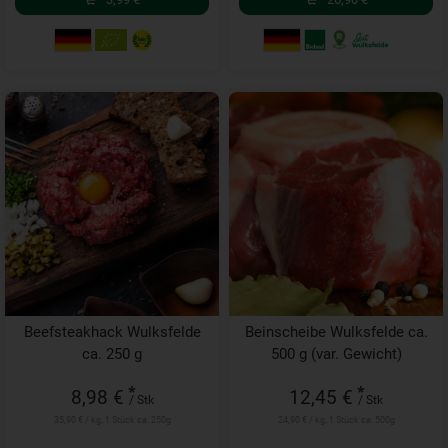
Beefsteakhack Wulksfelde
Beinscheibe Wulksfelde ca.
ca. 250 g
500 g (var. Gewicht)
*
*
8,98 €
12,45 €
/ Stk
/ Stk
35,90 € / kg, 1 Stück ca. 250g
24,90 € / kg, 1 Stück ca. 500g