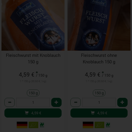
Fleischwurst mit Knoblauch
Fleischwurst ohne
150 g
Knoblauch 150 g
*
*
4,59 €
4,59 €
/ 150 g
/ 150 g
1 * 150 g (30,60 € / kg)
1 * 150 g (30,60 € / kg)
150 g
150 g
Anzahl
Anzahl
4,59
€
4,59
€