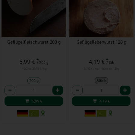
Geflügelfleischwurst 200 g
Geflügelleberwurst 120 g
*
*
5,99 €
4,19 €
/ 200 g
/ Stk
1 * 200 g (29,95 € / kg)
34,90 € / kg, 1 Stück ca. 120g
200 g
Stück
Anzahl
Anzahl
5,99
€
4,19
€