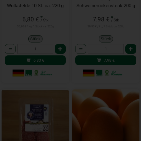
Wulksfelde 10 St. ca. 220 g
Schweinerückensteak 200 g
*
*
6,80 €
7,98 €
/ Stk
/ Stk
30,90 € / kg, 1 Stück ca. 220g
39,90 € / kg, 1 Stück ca. 200g
Stück
Stück
Anzahl
Anzahl
6,80
€
7,98
€