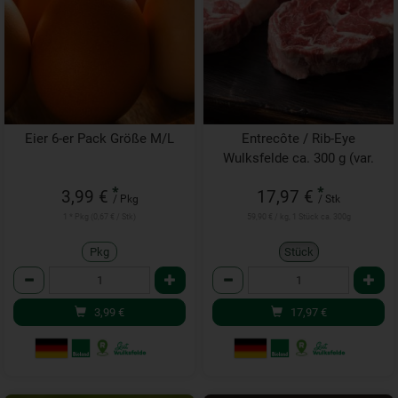
Eier 6-er Pack Größe M/L
Entrecôte / Rib-Eye
Wulksfelde ca. 300 g (var.
Gewicht)
*
*
3,99 €
17,97 €
/ Pkg
/ Stk
1 * Pkg (0,67 € / Stk)
59,90 € / kg, 1 Stück ca. 300g
Pkg
Stück
Anzahl
Anzahl
3,99
€
17,97
€