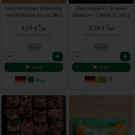
Fleischklößchen Wulksfelde
Fleischspieße v. Schwein
nach Köttbullar Art ca. 280 g
Barbecue - 2 Stück ca. 160 g
*
*
8,09 €
8,78 €
/ Stk
/ Stk
28,90 € / kg, 1 Stück ca. 280g
54,90 € / kg, 1 Stück ca. 160g
Stück
Stück
Anzahl
Anzahl
8,09
€
8,78
€