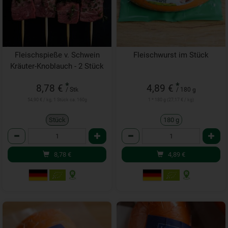
Fleischspieße v. Schwein
Fleischwurst im Stück
Kräuter-Knoblauch - 2 Stück
ca. 160 g
*
*
8,78 €
4,89 €
/ Stk
/ 180 g
54,90 € / kg, 1 Stück ca. 160g
1 * 180 g (27,17 € / kg)
Stück
180 g
Anzahl
Anzahl
8,78
€
4,89
€