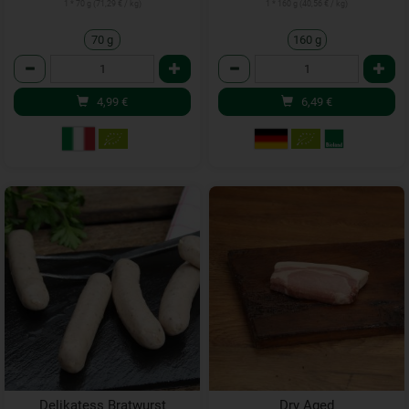
1 * 70 g (71,29 € / kg)
1 * 160 g (40,56 € / kg)
70 g
160 g
Anzahl
Anzahl
4,99
€
6,49
€
Delikatess Bratwurst
Dry Aged