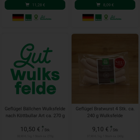
11,28
€
8,09
€
Geflügel Bällchen Wulksfelde
Geflügel Bratwurst 4 Stk. ca.
nach Köttbullar Art ca. 270 g
240 g Wulksfelde
*
*
10,50 €
9,10 €
/ Stk
/ Stk
38,90 € / kg, 1 Stück ca. 270g
37,90 € / kg, 1 Stück ca. 240g