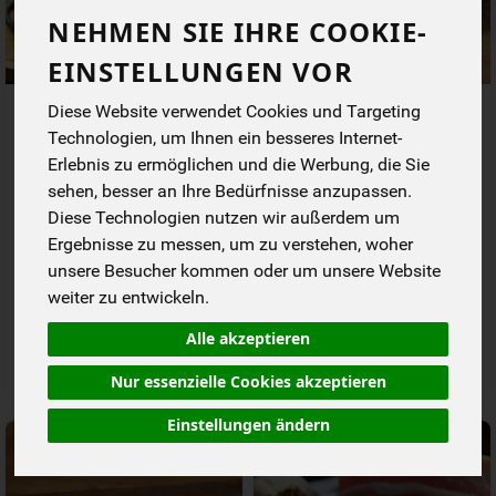
NEHMEN SIE IHRE COOKIE-
EINSTELLUNGEN VOR
Bauchfleisch im Stück
Bauchscheiben Kräuterbutter
Diese Website verwendet Cookies und Targeting
Wulksfelde ca 500 g
Art Wulksfelde 2 St ca 300 g
Technologien, um Ihnen ein besseres Internet-
Erlebnis zu ermöglichen und die Werbung, die Sie
*
*
9,95 €
5,97 €
/ Stk
/ Stk
sehen, besser an Ihre Bedürfnisse anzupassen.
19,90 € / kg, 1 Stück ca. 500g
19,90 € / kg, 1 Stück ca. 300g
Diese Technologien nutzen wir außerdem um
Ergebnisse zu messen, um zu verstehen, woher
Stück
Stück
unsere Besucher kommen oder um unsere Website
Anzahl
Anzahl
weiter zu entwickeln.
9,95
€
5,97
€
Alle akzeptieren
Nur essenzielle Cookies akzeptieren
Einstellungen ändern