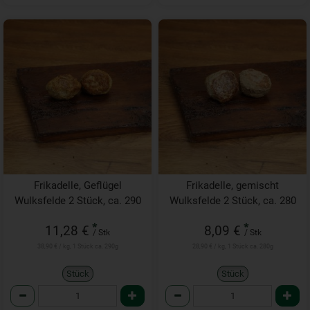
Frikadelle, Geflügel
Frikadelle, gemischt
Wulksfelde 2 Stück, ca. 290
Wulksfelde 2 Stück, ca. 280
g
g
*
*
11,28 €
8,09 €
/ Stk
/ Stk
38,90 € / kg, 1 Stück ca. 290g
28,90 € / kg, 1 Stück ca. 280g
Stück
Stück
Anzahl
Anzahl