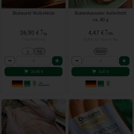
Blutwurst Wulksfelde
Bratenkasseler Aufschnitt
ca. 80 g
*
*
26,90 €
4,47 €
/ kg
/ Stk
1 * kg (26,90 € / kg)
55,90 € / kg, 1 Stück ca. 80g
g
Kg
Stück
Anzahl
Anzahl
26,90
€
4,47
€