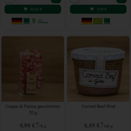
32,93
€
7,29
€
Coppa di Parma geschnitten
Corned Beef Rind
70 g
*
*
4,99 €
6,49 €
/ 70 g
/ 160 g