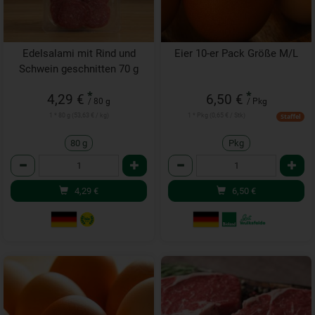
Edelsalami mit Rind und
Eier 10-er Pack Größe M/L
Schwein geschnitten 70 g
*
*
4,29 €
6,50 €
/ 80 g
/ Pkg
1 * 80 g (53,63 € / kg)
1 * Pkg (0,65 € / Stk)
Staffel
80 g
Pkg
Anzahl
Anzahl
4,29
€
6,50
€