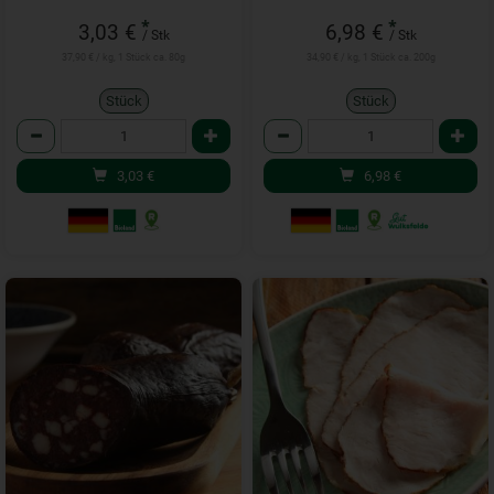
*
*
3,03 €
6,98 €
/ Stk
/ Stk
37,90 € / kg, 1 Stück ca. 80g
34,90 € / kg, 1 Stück ca. 200g
Stück
Stück
Anzahl
Anzahl
3,03
€
6,98
€