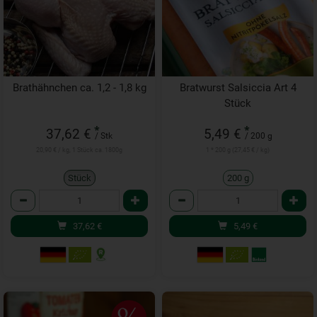
Brathähnchen ca. 1,2 - 1,8 kg
Bratwurst Salsiccia Art 4
Stück
*
*
37,62 €
5,49 €
/ Stk
/ 200 g
20,90 € / kg, 1 Stück ca. 1800g
1 * 200 g (27,45 € / kg)
Stück
200 g
Anzahl
Anzahl
37,62
€
5,49
€