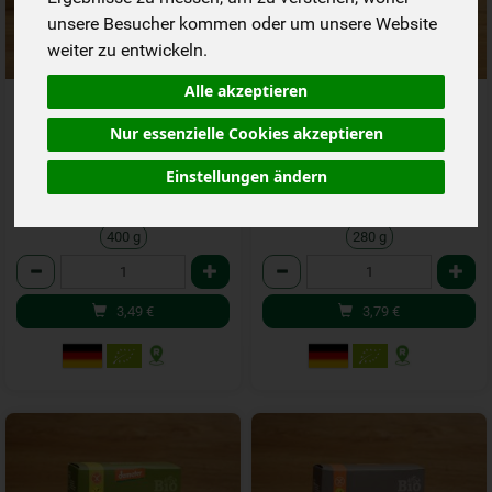
unsere Besucher kommen oder um unsere Website
weiter zu entwickeln.
Alle akzeptieren
Backmischung
Backmischung Banana Bread
Flammkuchen (2x200g)
Muffins
Nur essenzielle Cookies akzeptieren
*
*
3,49 €
3,79 €
/ 400 g
/ 280 g
Einstellungen ändern
1 * 400 g (8,73 € / kg)
1 * 280 g (13,53 € / 1 kg)
400 g
280 g
Anzahl
Anzahl
3,49
€
3,79
€