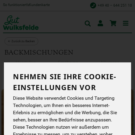
So funktioniert’s
Kundenkarte
+49 40 – 644 251 10
Toggle
cart
← Zurück zu Backen
BACKMISCHUNGEN
Hersteller
Ernährung
Allergene
NEHMEN SIE IHRE COOKIE-
EINSTELLUNGEN VOR
Diese Website verwendet Cookies und Targeting
Technologien, um Ihnen ein besseres Internet-
Erlebnis zu ermöglichen und die Werbung, die Sie
sehen, besser an Ihre Bedürfnisse anzupassen.
Diese Technologien nutzen wir außerdem um
Ergebnisse zu messen, um zu verstehen, woher