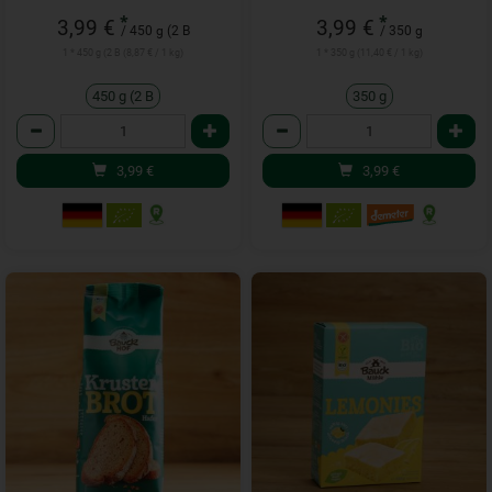
*
*
3,99 €
3,99 €
/ 450 g (2 B
/ 350 g
1 * 450 g (2 B (8,87 € / 1 kg)
1 * 350 g (11,40 € / 1 kg)
450 g (2 B
350 g
Anzahl
Anzahl
3,99
€
3,99
€