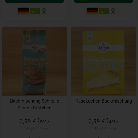
Backmischung Schnelle
Käsekuchen Backmischung
Saaten-Brötchen
*
*
3,99 €
3,99 €
/ 500 g
/ 485 g
1 * 500 g (7,98 € / kg)
1 * 485 g (8,23 € / kg)