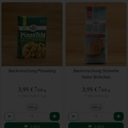
Backmischung Pinsateig
Backmischung Schnelle
Hafer Brötchen
*
*
3,99 €
3,99 €
/ 350 g
/ 500 g
1 * 350 g (11,40 € / 1 kg)
1 * 500 g (7,98 € / kg)
350 g
500 g
Anzahl
Anzahl
3,99
€
3,99
€