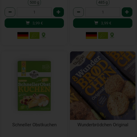
500 g
485 g
Anzahl
Anzahl
3,99
€
3,99
€
Schneller Obstkuchen
Wunderbrödchen Original