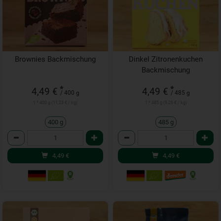
Brownies Backmischung
Dinkel Zitronenkuchen
Backmischung
*
*
4,49 €
4,49 €
/ 400 g
/ 485 g
1 * 400 g (11,23 € / kg)
1 * 485 g (9,26 € / kg)
400 g
485 g
Anzahl
Anzahl
4,49
€
4,49
€