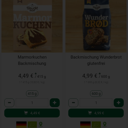
Marmorkuchen
Backmischung Wunderbrot
Backmischung
glutenfrei
*
*
4,49 €
4,99 €
/ 415 g
/ 600 g
1 * 415 g (10,82 € / kg)
1 * 600 g (8,32 € / kg)
415 g
600 g
Anzahl
Anzahl
4,49
€
4,99
€