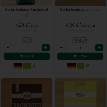
Backmischung Krustenbrot
Backmischung Lemonies
gf
*
*
4,29 €
4,29 €
/ 500 g
/ 500 g (2 B
1 * 500 g (8,58 € / kg)
1 * 500 g (2 B (8,58 € / 1 kg)
500 g
500 g (2 B
Anzahl
Anzahl
4,29
€
4,29
€