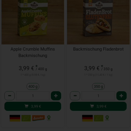
Apple Crumble Muffins
Backmischung Fladenbrot
Backmischung
*
*
3,99 €
3,99 €
/ 400 g
/ 350 g
1 * 400 g (9,98 € / kg)
1 * 350 g (11,40 € / 1 kg)
400 g
350 g
Anzahl
Anzahl
3,99
€
3,99
€