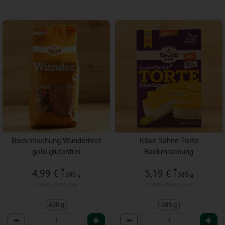
Backmischung Wunderbrot
Käse Sahne Torte
gold glutenfrei
Backmischung
*
*
4,99 €
5,19 €
/ 600 g
/ 385 g
1 * 600 g (8,32 € / kg)
1 * 385 g (13,48 € / kg)
600 g
385 g
Anzahl
Anzahl