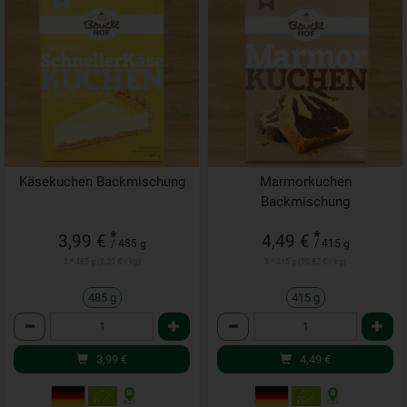
Käsekuchen Backmischung
Marmorkuchen
Backmischung
*
*
3,99 €
4,49 €
/ 485 g
/ 415 g
1 * 485 g (8,23 € / kg)
1 * 415 g (10,82 € / kg)
485 g
415 g
Anzahl
Anzahl
3,99
€
4,49
€