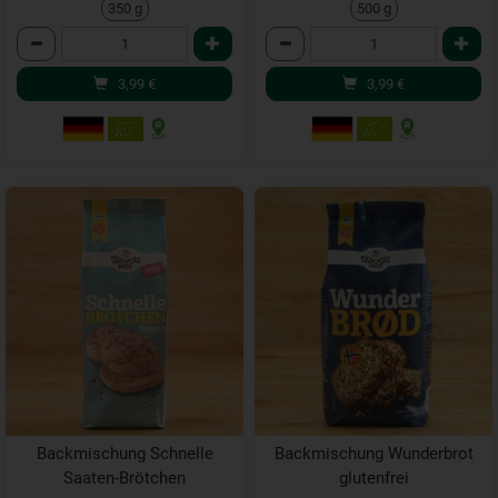
350 g
500 g
Anzahl
Anzahl
3,99
€
3,99
€
Backmischung Schnelle
Backmischung Wunderbrot
Saaten-Brötchen
glutenfrei