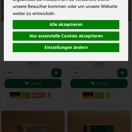
unsere Besucher kommen oder um unsere Website
weiter zu entwickeln.
Alle akzeptieren
Apple Crumble Muffins
Backmischung Banana Bread
Backmischung
Muffins
Nur essenzielle Cookies akzeptieren
*
*
3,99 €
3,79 €
/ 400 g
/ 280 g
Einstellungen ändern
1 * 400 g (9,98 € / kg)
1 * 280 g (13,53 € / 1 kg)
400 g
280 g
Anzahl
Anzahl
3,99
€
3,79
€