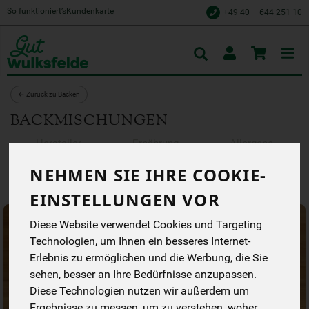
So funktioniert’s
Kundenkarte
+49 40 – 644 251 10
Toggle
cart
← Zurück zu Backen
BACKMISCHUNGEN
Hersteller
Ernährung
Allergene
NEHMEN SIE IHRE COOKIE-
EINSTELLUNGEN VOR
Diese Website verwendet Cookies und Targeting
Technologien, um Ihnen ein besseres Internet-
Erlebnis zu ermöglichen und die Werbung, die Sie
sehen, besser an Ihre Bedürfnisse anzupassen.
Diese Technologien nutzen wir außerdem um
Ergebnisse zu messen, um zu verstehen, woher