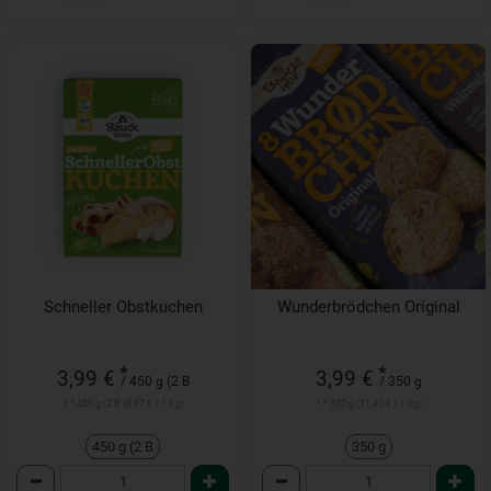
Schneller Obstkuchen
Wunderbrödchen Original
*
*
3,99 €
3,99 €
/ 450 g (2 B
/ 350 g
1 * 450 g (2 B (8,87 € / 1 kg)
1 * 350 g (11,40 € / 1 kg)
450 g (2 B
350 g
Anzahl
Anzahl