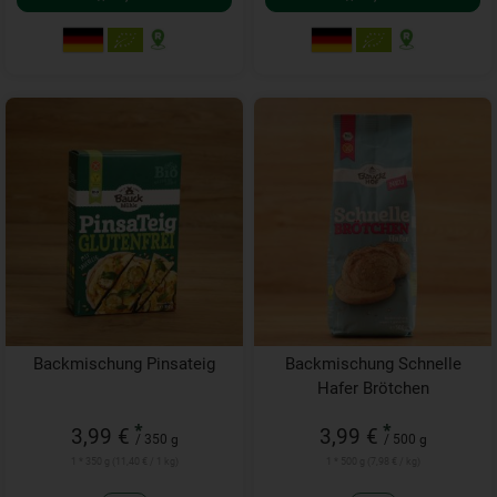
Backmischung Pinsateig
Backmischung Schnelle
Hafer Brötchen
*
*
3,99 €
3,99 €
/ 350 g
/ 500 g
1 * 350 g (11,40 € / 1 kg)
1 * 500 g (7,98 € / kg)