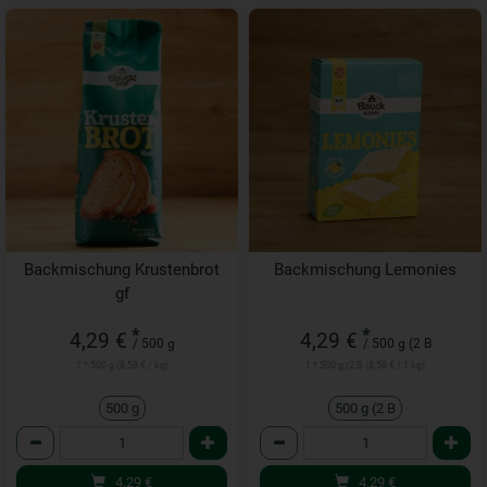
Backmischung Krustenbrot
Backmischung Lemonies
gf
*
*
4,29 €
4,29 €
/ 500 g
/ 500 g (2 B
1 * 500 g (8,58 € / kg)
1 * 500 g (2 B (8,58 € / 1 kg)
500 g
500 g (2 B
Anzahl
Anzahl
4,29
€
4,29
€