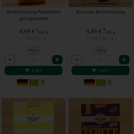
Backmischung Wunderbrot
Brownies Backmischung
gold glutenfrei
*
*
4,99 €
4,49 €
/ 600 g
/ 400 g
1 * 600 g (8,32 € / kg)
1 * 400 g (11,23 € / kg)
600 g
400 g
Anzahl
Anzahl
4,99
€
4,49
€