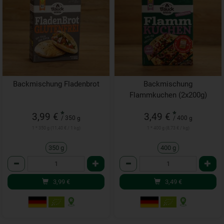
Backmischung Fladenbrot
Backmischung
Flammkuchen (2x200g)
*
*
3,99 €
3,49 €
/ 350 g
/ 400 g
1 * 350 g (11,40 € / 1 kg)
1 * 400 g (8,73 € / kg)
350 g
400 g
Anzahl
Anzahl
3,99
€
3,49
€