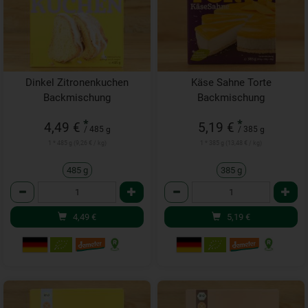
Dinkel Zitronenkuchen
Käse Sahne Torte
Backmischung
Backmischung
*
*
4,49 €
5,19 €
/ 485 g
/ 385 g
1 * 485 g (9,26 € / kg)
1 * 385 g (13,48 € / kg)
485 g
385 g
Anzahl
Anzahl
4,49
€
5,19
€