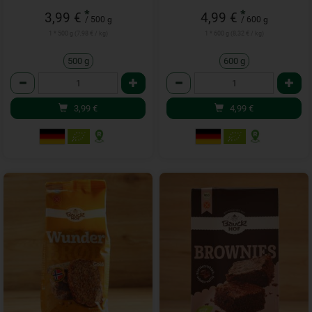
*
*
3,99 €
4,99 €
/ 500 g
/ 600 g
1 * 500 g (7,98 € / kg)
1 * 600 g (8,32 € / kg)
500 g
600 g
Anzahl
Anzahl
3,99
€
4,99
€