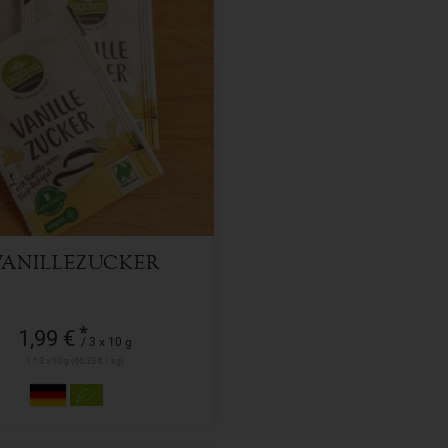
3 x 10 g
l
1,99
€
VANILLEZUCKER
*
1,99 €
/ 3 x 10 g
1 * 3 x 10 g (66,33 € / kg)