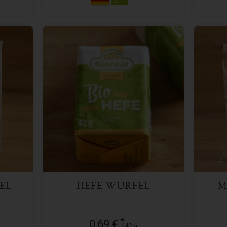
42 g
Anzahl
Anzah
0,69
€
EL
HEFE WÜRFEL
M
*
0,69 €
/ 42 g