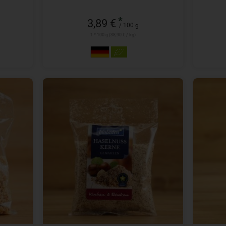
*
3,89 €
/ 100 g
1 * 100 g (38,90 € / kg)
100 g
Anzahl
Anzah
4,99
€