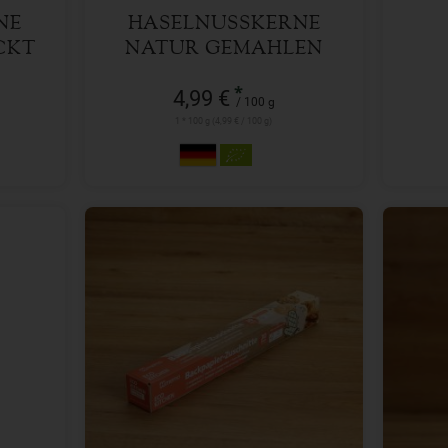
NE
HASELNUSSKERNE
CKT
NATUR GEMAHLEN
*
4,99 €
/ 100 g
1 * 100 g (4,99 € / 100 g)
1 Pack.
Anzahl
Anzah
2,49
€