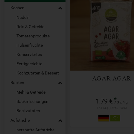
Kochen
Nudeln
Reis & Getreide
3 x 4 g
Tomatenprodukte
Anzahl
Hülsenfrüchte
1,79
€
Konserviertes
Fertiggerichte
Kochzutaten & Dessert
AGAR AGAR
Backen
Mehl & Getreide
*
1,79 €
Backmischungen
/ 3 x 4 g
1 * 3 x 4 g (1,79 € / 100 G)
Backzutaten
Aufstriche
herzhafte Aufstriche