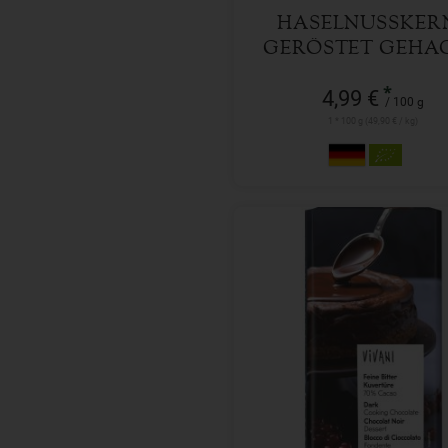
HASELNUSSKER
GERÖSTET GEHA
*
4,99 €
/ 100 g
1 * 100 g (49,90 € / kg)
150 g
Anzahl
5,99
€