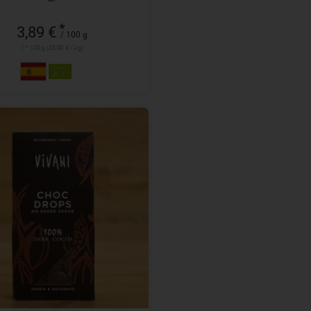
*
3,89 €
/ 100 g
1 * 100 g (38,90 € / kg)
100 g
l
5,99
€