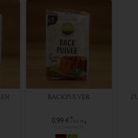
3 x 15 g
Anzahl
Anzah
0,99
€
LEN
BACKPULVER
Z
*
0,99 €
/ 3 x 15 g
1 * 3 x 15 g (22,00 € / kg)