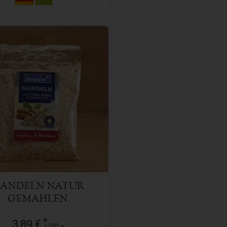
100 g
l
3,89
€
ANDELN NATUR
GEMAHLEN
*
3,89 €
/ 100 g