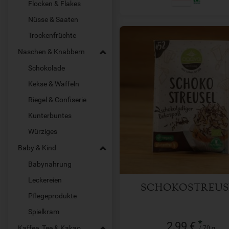
Flocken & Flakes
Nüsse & Saaten
Trockenfrüchte
Naschen & Knabbern
Schokolade
Kekse & Waffeln
Riegel & Confiserie
70 g
Kunterbuntes
Anzahl
Würziges
2,99
€
Baby & Kind
Babynahrung
Leckereien
SCHOKOSTREUS
Pflegeprodukte
Spielkram
*
2,99 €
Kaffee, Tee & Kakao
/ 70 g