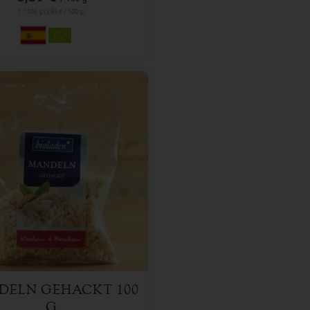
1 * 100 g (3,89 € / 100 g)
100 g
l
3,89
€
DELN GEHACKT 100
G