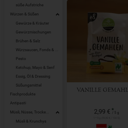
süße Aufstriche
Würzen & Süßen
Gewürze & Kräuter
Gewürzmischungen
Brühen & Salz
5 g
Würzsaucen, Fonds & Pasten
Anzahl
Pesto
2,99
€
Ketchup, Mayo & Senf
Essig, Öl & Dressing
Süßungsmittel
VANILLE GEMAH
Fischprodukte
Antipasti
*
2,99 €
Müsli, Nüsse, Trockenfrüchte
/ 5 g
1 * 5 g (59,80 € / 100 G)
Müsli & Krunchys