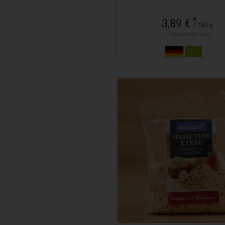
*
3,89 €
/ 100 g
1 * 100 g (38,90 € / kg)
100 g
Anzahl
4,99
€