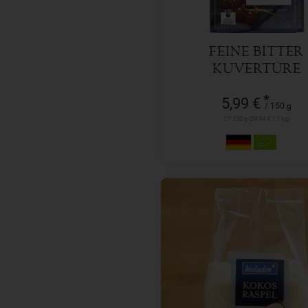
FEINE BITTER
KUVERTÜRE
*
5,99 €
/ 150 g
1 * 150 g (39,94 € / 1 kg)
250 g
Anzahl