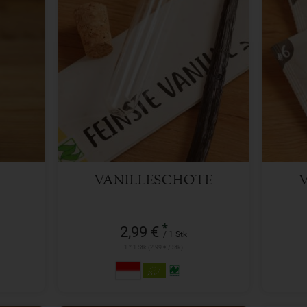
1 Stk
Anzahl
Anzah
2,99
€
VANILLESCHOTE
*
2,99 €
/ 1 Stk
1 * 1 Stk (2,99 € / Stk)