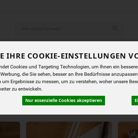
Produkt
ENES
BIOKISTEN
ANGEBOTE
NEUES
I
E IHRE COOKIE-EINSTELLUNGEN V
det Cookies und Targeting Technologien, um Ihnen ein besseres 
 Werbung, die Sie sehen, besser an Ihre Bedürfnisse anzupassen
gen
Backzutaten
m um Ergebnisse zu messen, um zu verstehen, woher unsere Be
iter zu entwickeln.
Nur essenzielle Cookies akzeptieren
E
rung
Allergene