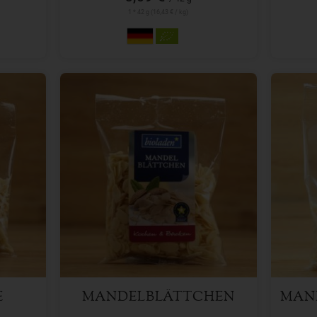
1 * 42 g (16,43 € / kg)
100 g
Anzahl
Anzah
3,89
€
E
MANDELBLÄTTCHEN
MAN