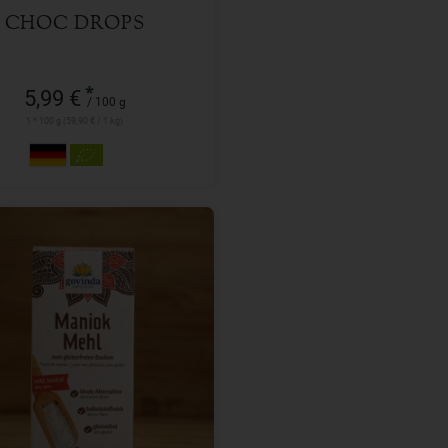
CHOC DROPS
*
5,99 €
/ 100 g
1 * 100 g (59,90 € / 1 kg)
450 g
l
5,49
€