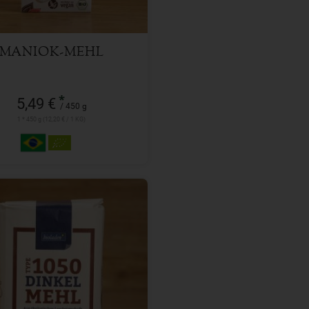
MANIOK-MEHL
*
5,49 €
/ 450 g
1 * 450 g (12,20 € / 1 KG)
1 kg
l