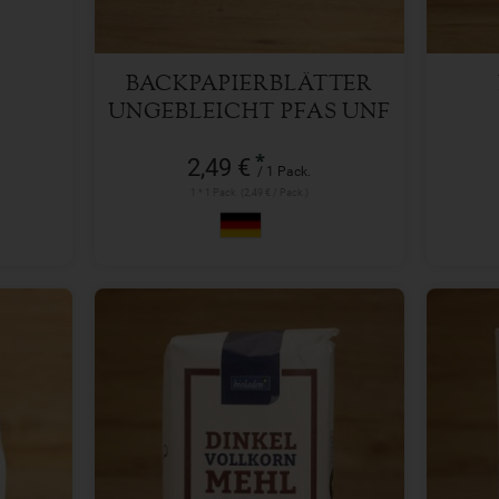
BACKPAPIERBLÄTTER
UNGEBLEICHT PFAS UNF
EPA FREI
*
2,49 €
/ 1 Pack.
1 * 1 Pack. (2,49 € / Pack.)
1 kg
Anzahl
Anzah