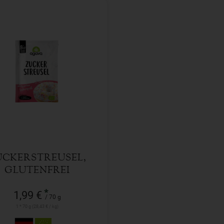
70 g
l
1,99
€
UCKERSTREUSEL,
GLUTENFREI
*
1,99 €
/ 70 g
1 * 70 g (28,43 € / kg)