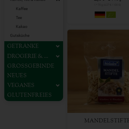
1 * 70 g (4,27 € / 100 G)
Kaffee
Tee
Kakao
Gutsküche
GETRÄNKE
DROGERIE & HAUSHALT
GROSSGEBINDE
NEUES
100 g
Anzahl
VEGANES
GLUTENFREIES
3,89
€
MANDELSTIFT