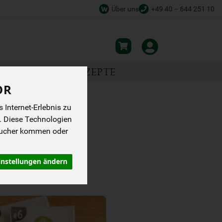
Über uns
+49 40 – 644 251 10
NSPIRATION
REZEPTE
OR
Internet-Erlebnis zu
. Diese Technologien
sucher kommen oder
instellungen ändern