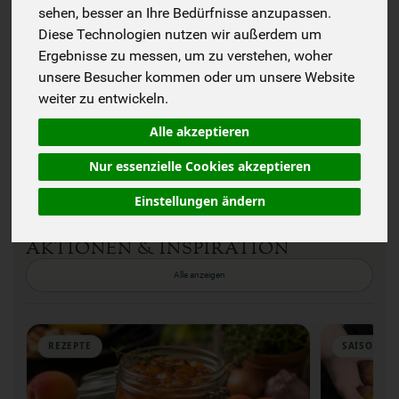
sehen, besser an Ihre Bedürfnisse anzupassen.
Diese Technologien nutzen wir außerdem um
Wie läuft die Lieferung ab?
Ergebnisse zu messen, um zu verstehen, woher
unsere Besucher kommen oder um unsere Website
Was ist drin?
weiter zu entwickeln.
Kann ich die Kiste anpassen oder pausieren?
Alle akzeptieren
Nur essenzielle Cookies akzeptieren
Du hast noch mehr Fragen?
Einstellungen ändern
ENTDECKEN & INSPIRIEREN LASSEN
AKTIONEN & INSPIRATION
Alle anzeigen
REZEPTE
SAISON