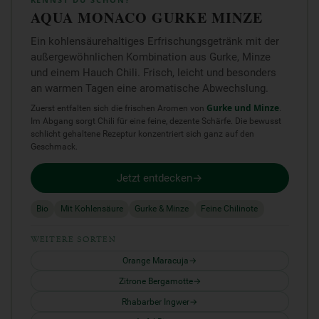
KENNST DU SCHON?
AQUA MONACO GURKE MINZE
Ein kohlensäurehaltiges Erfrischungsgetränk mit der
außergewöhnlichen Kombination aus Gurke, Minze
und einem Hauch Chili. Frisch, leicht und besonders
an warmen Tagen eine aromatische Abwechslung.
Zuerst entfalten sich die frischen Aromen von
Gurke und Minze
.
Im Abgang sorgt Chili für eine feine, dezente Schärfe. Die bewusst
schlicht gehaltene Rezeptur konzentriert sich ganz auf den
Geschmack.
Jetzt entdecken
Bio
Mit Kohlensäure
Gurke & Minze
Feine Chilinote
WEITERE SORTEN
Orange Maracuja
Zitrone Bergamotte
Rhabarber Ingwer