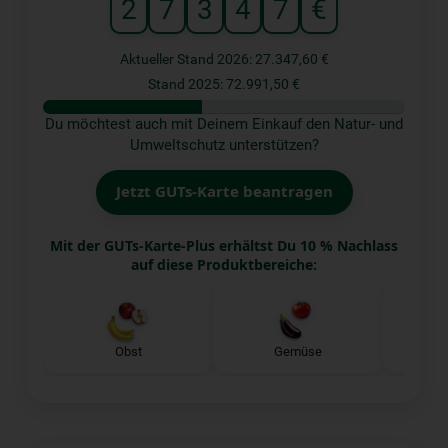
2
7
3
4
7
€
Aktueller Stand 2026: 27.347,60 €
Stand 2025: 72.991,50 €
Du möchtest auch mit Deinem Einkauf den Natur- und
Umweltschutz unterstützen?
Jetzt GUTs-Karte beantragen
Mit der GUTs-Karte-Plus erhältst Du 10 % Nachlass
auf diese Produktbereiche:
Obst
Gemüse
K