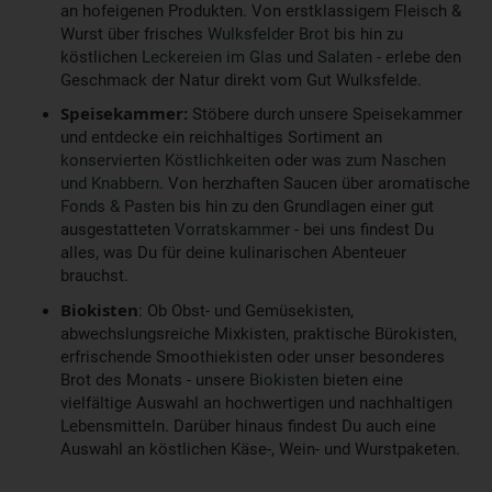
an hofeigenen Produkten. Von erstklassigem Fleisch &
Wurst über frisches
Wulksfelder Brot
bis hin zu
köstlichen
Leckereien im Glas
und
Salaten
- erlebe den
Geschmack der Natur direkt vom Gut Wulksfelde.
Speisekammer:
Stöbere durch unsere Speisekammer
und entdecke ein reichhaltiges Sortiment an
konservierten Köstlichkeiten
oder was
zum Naschen
und Knabbern
. Von herzhaften Saucen über aromatische
Fonds & Pasten
bis hin zu den Grundlagen einer gut
ausgestatteten
Vorratskammer
- bei uns findest Du
alles, was Du für deine kulinarischen Abenteuer
brauchst.
Biokisten
: Ob Obst- und Gemüsekisten,
abwechslungsreiche Mixkisten, praktische Bürokisten,
erfrischende Smoothiekisten oder unser besonderes
Brot des Monats - unsere
Biokisten
bieten eine
vielfältige Auswahl an hochwertigen und nachhaltigen
Lebensmitteln. Darüber hinaus findest Du auch eine
Auswahl an köstlichen Käse-, Wein- und Wurstpaketen.