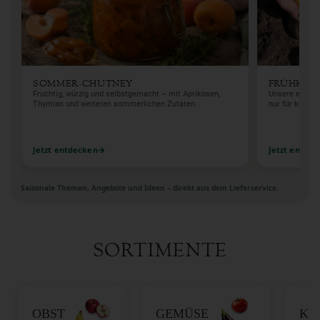
SOMMER-CHUTNEY
FRÜHKAR
Fruchtig, würzig und selbstgemacht – mit Aprikosen,
Unsere erste K
Thymian und weiteren sommerlichen Zutaten.
nur für kurze Z
Jetzt entdecken
Jetzt entde
Saisonale Themen, Angebote und Ideen – direkt aus dem Lieferservice.
SORTIMENTE
OBST
GEMÜSE
KÜ